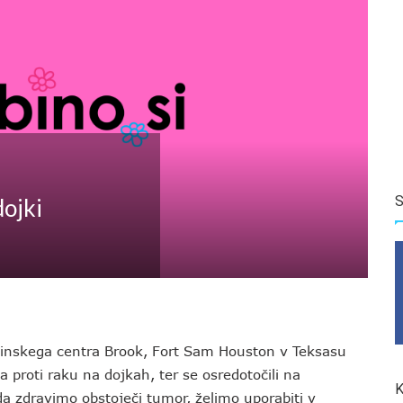
S
dojki
cinskega centra Brook, Fort Sam Houston v Teksasu
a proti raku na dojkah, ter se osredotočili na
K
a zdravimo obstoječi tumor, želimo uporabiti v