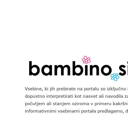
Vsebine, ki jih prebirate na portalu so izključn
dopustno interpretirati kot nasvet ali navodila 
počutjem ali stanjem oziroma v primeru kakršni
informativnimi vsebinami portala predlagamo,