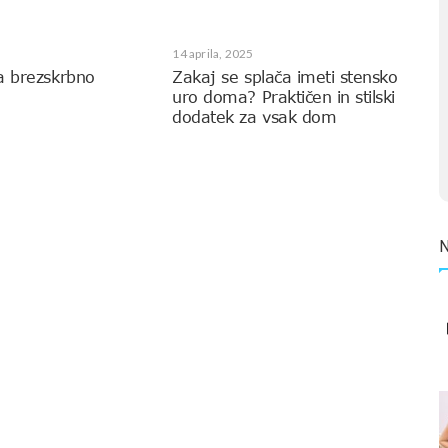
14 aprila, 2025
a brezskrbno
Zakaj se splača imeti stensko
uro doma? Praktičen in stilski
dodatek za vsak dom