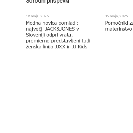
Sorodni prispevki
18 maja, 2026
19 maja, 2025
Modna novica pomladi:
Pomočniki z
največji JACK&JONES v
materinstvo
Sloveniji odprl vrata,
premierno predstavljeni tudi
ženska linija JJXX in JJ Kids