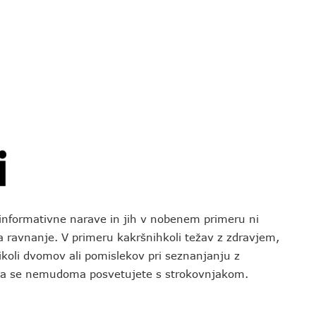
o informativne narave in jih v nobenem primeru ni
za ravnanje. V primeru kakršnihkoli težav z zdravjem,
koli dvomov ali pomislekov pri seznanjanju z
 da se nemudoma posvetujete s strokovnjakom.