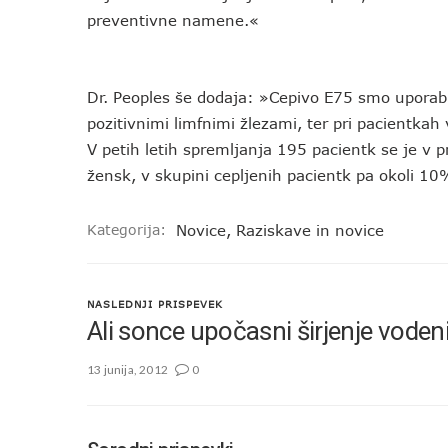
preventivne namene.«
Dr. Peoples še dodaja: »Cepivo E75 smo uporabil
pozitivnimi limfnimi žlezami, ter pri pacientkah
V petih letih spremljanja 195 pacientk se je v p
žensk, v skupini cepljenih pacientk pa okoli 10
Kategorija:
Novice
,
Raziskave in novice
NASLEDNJI PRISPEVEK
Ali sonce upočasni širjenje voden
13 junija, 2012
0