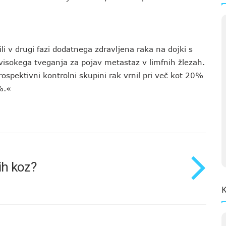
i v drugi fazi dodatnega zdravljena raka na dojki s
 visokega tveganja za pojav metastaz v limfnih žlezah.
rospektivni kontrolni skupini rak vrnil pri več kot 20%
%.«
ih koz?
K