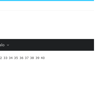
alo
32
33
34
35
36
37
38
39
40