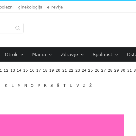
bolezni
ginekologija
e-revije
Otrok
Mama
Zdravje
Spolnost
Ost
1
12
13
14
15
16
17
18
19
20
21
22
23
24
25
26
27
28
29
30
31
J
K
L
M
N
O
P
R
S
Š
T
U
V
Z
Ž