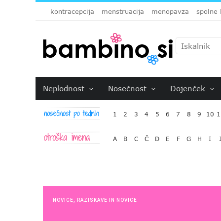
kontracepcija
menstruacija
menopavza
spolne 
Neplodnost
Nosečnost
Dojenček
1
2
3
4
5
6
7
8
9
10
1
A
B
C
Č
D
E
F
G
H
I
NOVICE
,
RAZISKAVE IN NOVICE