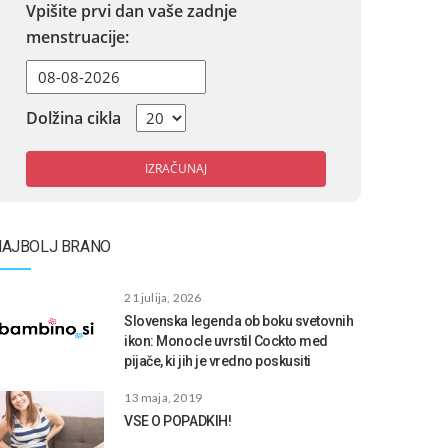
Vpišite prvi dan vaše zadnje
menstruacije:
Dolžina cikla
IZRAČUNAJ
NAJBOLJ BRANO
21 julija, 2026
Slovenska legenda ob boku svetovnih
ikon: Monocle uvrstil Cockto med
pijače, ki jih je vredno poskusiti
13 maja, 2019
VSE O POPADKIH!