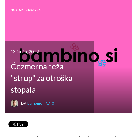
NOVICE
,
ZDRAVJE
13 junija, 2012
Čezmerna teža
"strup" za otroška
stopala
By
Bambino
0