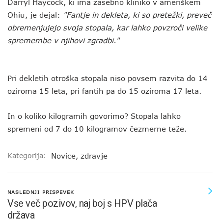
Darryl Haycock, ki ima zasebno kliniko v ameriškem
Ohiu, je dejal:
"Fantje in dekleta, ki so pretežki, preveč
obremenjujejo svoja stopala, kar lahko povzroči velike
spremembe v njihovi zgradbi."
Pri dekletih otroška stopala niso povsem razvita do 14
oziroma 15 leta, pri fantih pa do 15 oziroma 17 leta.
In o koliko kilogramih govorimo? Stopala lahko
spremeni od 7 do 10 kilogramov čezmerne teže.
Kategorija:
Novice
,
zdravje
NASLEDNJI PRISPEVEK
Vse več pozivov, naj boj s HPV plača
država