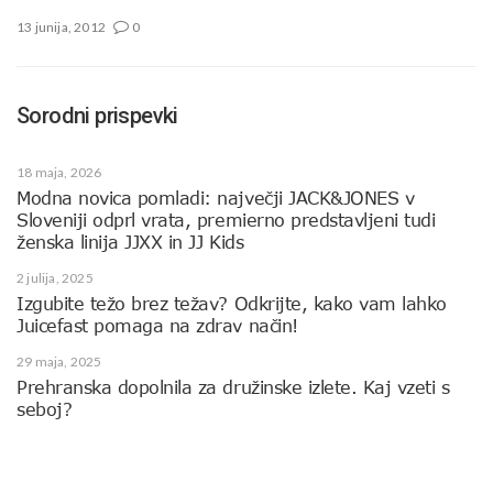
13 junija, 2012
0
Sorodni prispevki
18 maja, 2026
Modna novica pomladi: največji JACK&JONES v
Sloveniji odprl vrata, premierno predstavljeni tudi
ženska linija JJXX in JJ Kids
2 julija, 2025
Izgubite težo brez težav? Odkrijte, kako vam lahko
Juicefast pomaga na zdrav način!
29 maja, 2025
Prehranska dopolnila za družinske izlete. Kaj vzeti s
seboj?