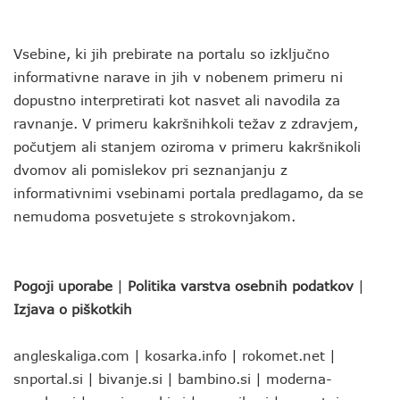
Vsebine, ki jih prebirate na portalu so izključno
informativne narave in jih v nobenem primeru ni
dopustno interpretirati kot nasvet ali navodila za
ravnanje. V primeru kakršnihkoli težav z zdravjem,
počutjem ali stanjem oziroma v primeru kakršnikoli
dvomov ali pomislekov pri seznanjanju z
informativnimi vsebinami portala predlagamo, da se
nemudoma posvetujete s strokovnjakom.
Pogoji uporabe
|
Politika varstva osebnih podatkov
|
Izjava o piškotkih
angleskaliga.com
|
kosarka.info
|
rokomet.net
|
snportal.si
|
bivanje.si
|
bambino.si
|
moderna-