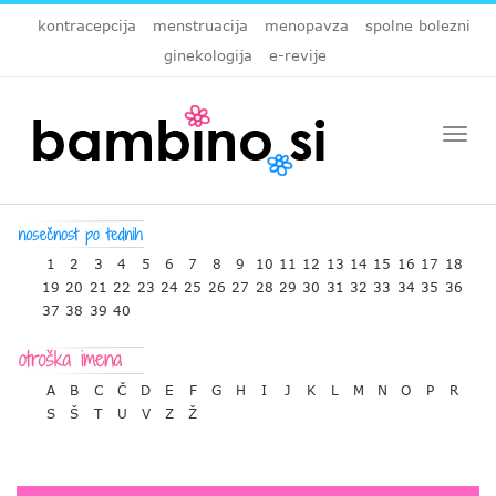
kontracepcija
menstruacija
menopavza
spolne bolezni
ginekologija
e-revije
Togg
navi
1
2
3
4
5
6
7
8
9
10
11
12
13
14
15
16
17
18
19
20
21
22
23
24
25
26
27
28
29
30
31
32
33
34
35
36
37
38
39
40
A
B
C
Č
D
E
F
G
H
I
J
K
L
M
N
O
P
R
S
Š
T
U
V
Z
Ž