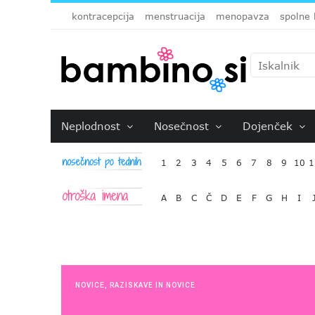
kontracepcija
menstruacija
menopavza
spolne 
Neplodnost
Nosečnost
Dojenček
1
2
3
4
5
6
7
8
9
10
1
A
B
C
Č
D
E
F
G
H
I
NOVICE
,
RAZISKAVE IN NOVICE