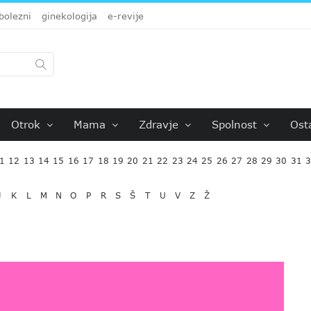
bolezni
ginekologija
e-revije
Otrok
Mama
Zdravje
Spolnost
Ost
1
12
13
14
15
16
17
18
19
20
21
22
23
24
25
26
27
28
29
30
31
J
K
L
M
N
O
P
R
S
Š
T
U
V
Z
Ž