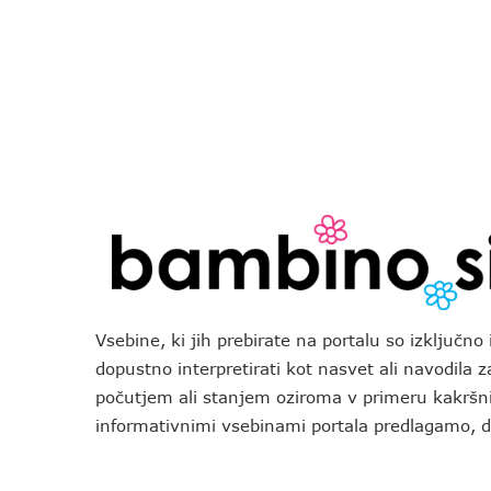
Vsebine, ki jih prebirate na portalu so izključn
dopustno interpretirati kot nasvet ali navodila 
počutjem ali stanjem oziroma v primeru kakršni
informativnimi vsebinami portala predlagamo,