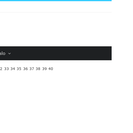
alo
32
33
34
35
36
37
38
39
40