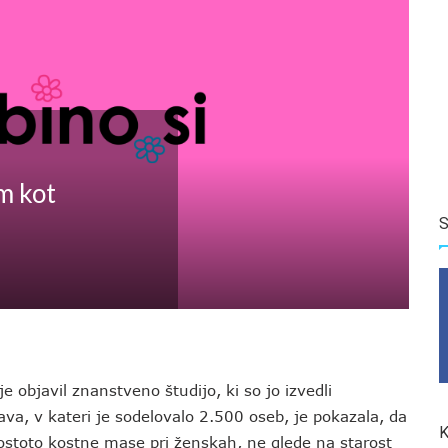
m kot
S
e objavil znanstveno študijo, ki so jo izvedli
ava, v kateri je sodelovalo 2.500 oseb, je pokazala, da
K
stoto kostne mase pri ženskah, ne glede na starost