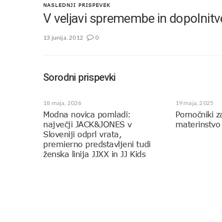
NASLEDNJI PRISPEVEK
V veljavi spremembe in dopolnitv
13 junija, 2012
0
Sorodni prispevki
18 maja, 2026
19 maja, 2025
Modna novica pomladi:
Pomočniki z
največji JACK&JONES v
materinstvo
Sloveniji odprl vrata,
premierno predstavljeni tudi
ženska linija JJXX in JJ Kids