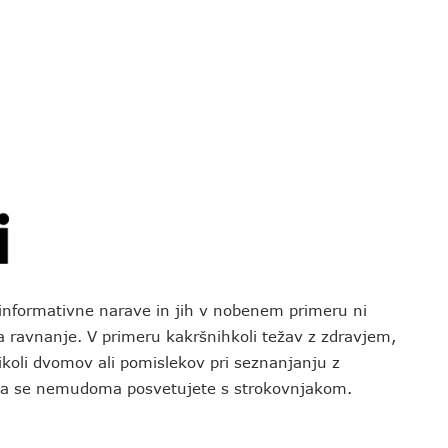
o informativne narave in jih v nobenem primeru ni
za ravnanje. V primeru kakršnihkoli težav z zdravjem,
koli dvomov ali pomislekov pri seznanjanju z
 da se nemudoma posvetujete s strokovnjakom.