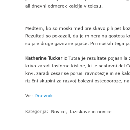
ali dnevni odmerek kalcija v telesu.
Medtem, ko so moški med preiskavo pili pet koza
Rezultati so pokazali, da je mineralna gostota kost
so pile druge gazirane pijače. Pri moških tega po
Katherine Tucker
iz Tutsa je rezultate pojasnila 
krivo zaradi fosforne kisline, ki je sestavni del 
krvi, zaradi česar se poruši ravnotežje in se kal
rizični skupini za razvoj bolezni osteoporoze, 
Vir:
Dnevnik
Kategorija:
Novice
,
Raziskave in novice