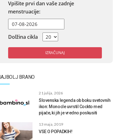
Vpišite prvi dan vaše zadnje
menstruacije:
Dolžina cikla
IZRAČUNAJ
NAJBOLJ BRANO
21 julija, 2026
Slovenska legenda ob boku svetovnih
ikon: Monocle uvrstil Cockto med
pijače, ki jih je vredno poskusiti
13 maja, 2019
VSE O POPADKIH!