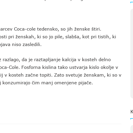
rcev Coca-cole tedensko, so jih ženske štiri.
i pri ženskah, ki so jo pile, slabša, kot pri tistih, ki
java niso zasledili.
z razlago, da je raztapljanje kalcija v kosteh delno
Coca-Cole. Fosforna kislina tako ustvarja kislo okolje v
cij v kosteh začne topiti. Zato svetuje ženskam, ki so v
naj konzumirajo čim manj omenjene pijače.
K