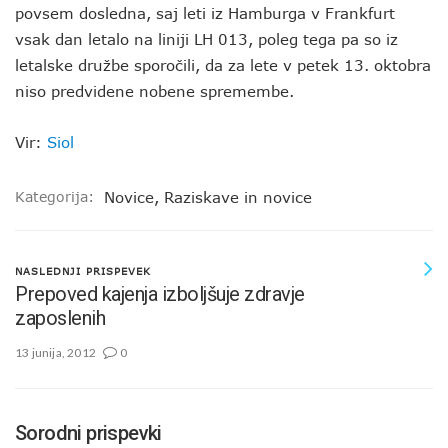
povsem dosledna, saj leti iz Hamburga v Frankfurt
vsak dan letalo na liniji LH 013, poleg tega pa so iz
letalske družbe sporočili, da za lete v petek 13. oktobra
niso predvidene nobene spremembe.
Vir:
Siol
Kategorija:
Novice
,
Raziskave in novice
NASLEDNJI PRISPEVEK
Prepoved kajenja izboljšuje zdravje
zaposlenih
13 junija, 2012
0
Sorodni prispevki