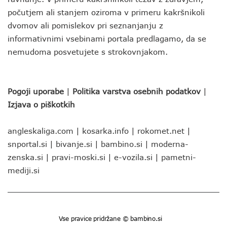
počutjem ali stanjem oziroma v primeru kakršnikoli
dvomov ali pomislekov pri seznanjanju z
informativnimi vsebinami portala predlagamo, da se
nemudoma posvetujete s strokovnjakom.
Pogoji uporabe
|
Politika varstva osebnih podatkov
|
Izjava o piškotkih
angleskaliga.com
|
kosarka.info
|
rokomet.net
|
snportal.si
|
bivanje.si
|
bambino.si
|
moderna-
zenska.si
|
pravi-moski.si
|
e-vozila.si
|
pametni-
mediji.si
Vse pravice pridržane © bambino.si