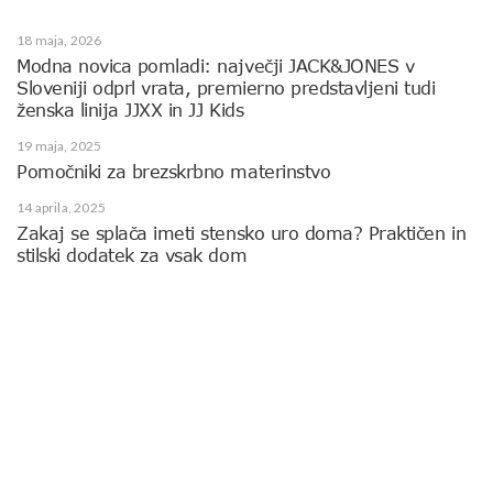
18 maja, 2026
Modna novica pomladi: največji JACK&JONES v
Sloveniji odprl vrata, premierno predstavljeni tudi
ženska linija JJXX in JJ Kids
19 maja, 2025
Pomočniki za brezskrbno materinstvo
14 aprila, 2025
Zakaj se splača imeti stensko uro doma? Praktičen in
stilski dodatek za vsak dom