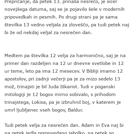
Prepričanje, da petek 13. prinaša nesrečo, je sicer
novejšega datuma, saj se je pojavilo šele v modernih
pripovedkah in pesmih. Po drugi strani pa je sama
številka 13 vedno veljala za zloveščo, pa tudi petek naj
bi že od nekdaj veljal za nesrečen dan.
Medtem pa številka 12 velja za harmonično, saj je na
primer dan razdeljen na 12 ur dnevne svetlobe in 12
ur teme, leto pa ima 12 mesecev. V Bibliji imamo 12
apostolov, pri zadnji večerji pa je za mizo sedelo 13
mož, trinajsti je bil Juda Iškariot. Tudi v poganski
mitologiji je 12 bogov mirno sobivalo, s prihodom
trinajstega, Lokisa, pa je izbruhnil boj, v katerem je
umrl ljubljenec vseh bogov, Baldur.
Tudi petek velja za nesrečen dan. Adam in Eva naj bi
na petek jedla prepovedano jabolko, na petek so