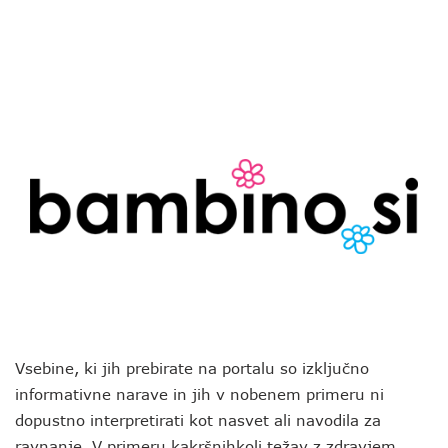
Vsebine, ki jih prebirate na portalu so izključno
informativne narave in jih v nobenem primeru ni
dopustno interpretirati kot nasvet ali navodila za
ravnanje. V primeru kakršnihkoli težav z zdravjem,