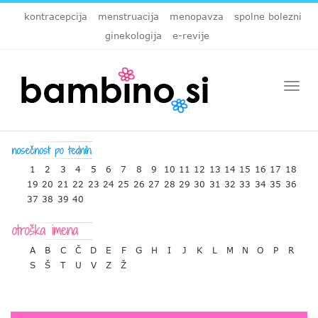
kontracepcija
menstruacija
menopavza
spolne bolezni
ginekologija
e-revije
Togg
navi
1
2
3
4
5
6
7
8
9
10
11
12
13
14
15
16
17
18
19
20
21
22
23
24
25
26
27
28
29
30
31
32
33
34
35
36
37
38
39
40
A
B
C
Č
D
E
F
G
H
I
J
K
L
M
N
O
P
R
S
Š
T
U
V
Z
Ž