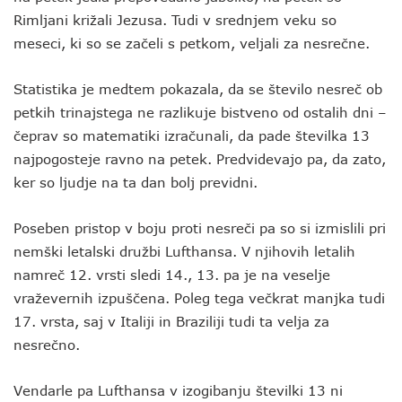
Rimljani križali Jezusa. Tudi v srednjem veku so
meseci, ki so se začeli s petkom, veljali za nesrečne.
Statistika je medtem pokazala, da se število nesreč ob
petkih trinajstega ne razlikuje bistveno od ostalih dni –
čeprav so matematiki izračunali, da pade številka 13
najpogosteje ravno na petek. Predvidevajo pa, da zato,
ker so ljudje na ta dan bolj previdni.
Poseben pristop v boju proti nesreči pa so si izmislili pri
nemški letalski družbi Lufthansa. V njihovih letalih
namreč 12. vrsti sledi 14., 13. pa je na veselje
vraževernih izpuščena. Poleg tega večkrat manjka tudi
17. vrsta, saj v Italiji in Braziliji tudi ta velja za
nesrečno.
Vendarle pa Lufthansa v izogibanju številki 13 ni