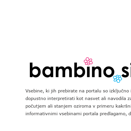
Vsebine, ki jih prebirate na portalu so izključn
dopustno interpretirati kot nasvet ali navodila 
počutjem ali stanjem oziroma v primeru kakršni
informativnimi vsebinami portala predlagamo,