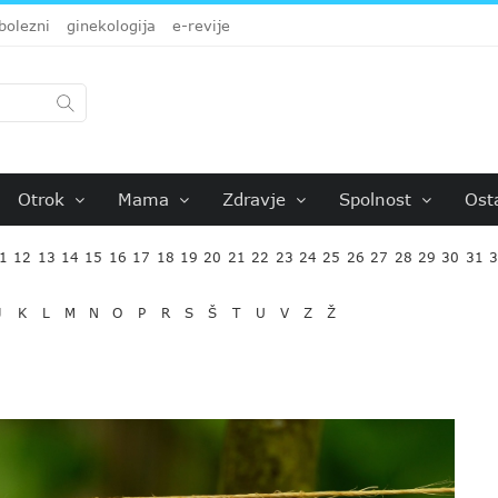
bolezni
ginekologija
e-revije
Otrok
Mama
Zdravje
Spolnost
Ost
1
12
13
14
15
16
17
18
19
20
21
22
23
24
25
26
27
28
29
30
31
J
K
L
M
N
O
P
R
S
Š
T
U
V
Z
Ž