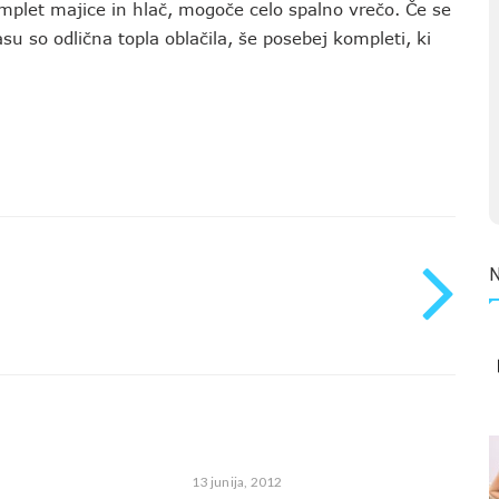
mplet majice in hlač, mogoče celo spalno vrečo. Če se
u so odlična topla oblačila, še posebej kompleti, ki
13 junija, 2012