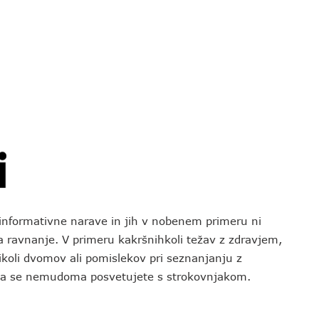
o informativne narave in jih v nobenem primeru ni
za ravnanje. V primeru kakršnihkoli težav z zdravjem,
koli dvomov ali pomislekov pri seznanjanju z
 da se nemudoma posvetujete s strokovnjakom.