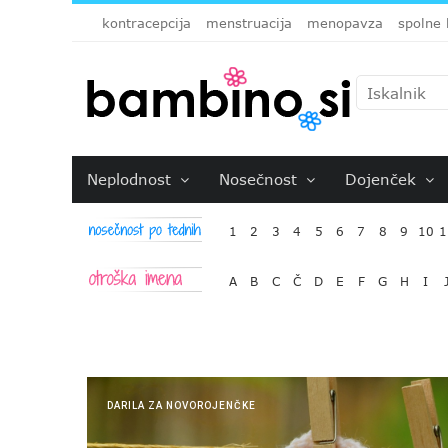
kontracepcija
menstruacija
menopavza
spolne 
Neplodnost
Nosečnost
Dojenček
1
2
3
4
5
6
7
8
9
10
1
A
B
C
Č
D
E
F
G
H
I
DARILA ZA NOVOROJENČKE