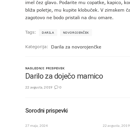
imel čez glavo. Podarite mu copatke, kapico, ko
bliža poletje, mu kupite klobuček. V zimskem čas
zagotovo ne bodo pristali na dnu omare.
Tags:
DARILA
NOVOROJENČEK
Kategorija:
Darila za novorojenčke
NASLEDNJI PRISPEVEK
Darilo za doječo mamico
22 avgusta, 2019
0
Sorodni prispevki
27 maja, 2024
22 avgusta, 2019