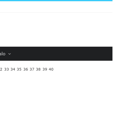
alo
32
33
34
35
36
37
38
39
40