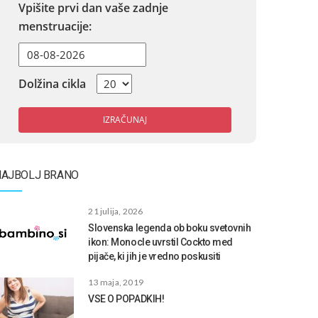
Vpišite prvi dan vaše zadnje
menstruacije:
Dolžina cikla
IZRAČUNAJ
NAJBOLJ BRANO
21 julija, 2026
Slovenska legenda ob boku svetovnih
ikon: Monocle uvrstil Cockto med
pijače, ki jih je vredno poskusiti
13 maja, 2019
VSE O POPADKIH!