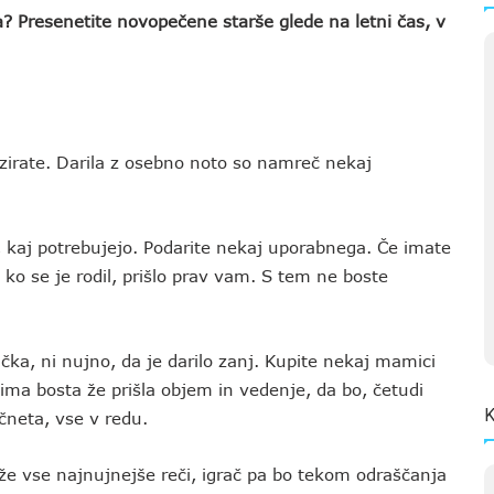
ka? Presenetite novopečene starše glede na letni čas, v
izirate. Darila z osebno noto so namreč nekaj
 kaj potrebujejo. Podarite nekaj uporabnega. Če imate
, ko se je rodil, prišlo prav vam. S tem ne boste
čka, ni nujno, da je darilo zanj. Kupite nekaj mamici
 jima bosta že prišla objem in vedenje, da bo, četudi
K
očneta, vse v redu.
 že vse najnujnejše reči, igrač pa bo tekom odraščanja