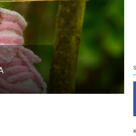
S
A
K