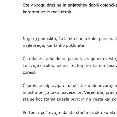
Ste v krogu družine in prijateljev dobili dojenč
katerem se je rodil otrok.
Najprej pomislite, če lahko darilo kako personal
najlepšega, kar lahko poklonite.
Če mlade starše dobro poznate, zagotovo veste,
že svoje otroke, razmislite, kaj bi v tistem času
zgrešili.
Čeprav se odpravljate na obisk zaradi novorojen
in očku ter ju tako razveselite. Verjemite, prav
sta se kot starša znašla prvič in ne vesta kaj p
Pri tem upoštevajte da sta starša otroku kupila