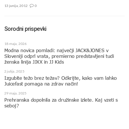
13 junija, 2012
0
Sorodni prispevki
18 maja, 2026
Modna novica pomladi: največji JACK&JONES v
Sloveniji odprl vrata, premierno predstavljeni tudi
ženska linija JJXX in JJ Kids
2 julija, 2025
Izgubite težo brez težav? Odkrijte, kako vam lahko
Juicefast pomaga na zdrav način!
29 maja, 2025
Prehranska dopolnila za družinske izlete. Kaj vzeti s
seboj?