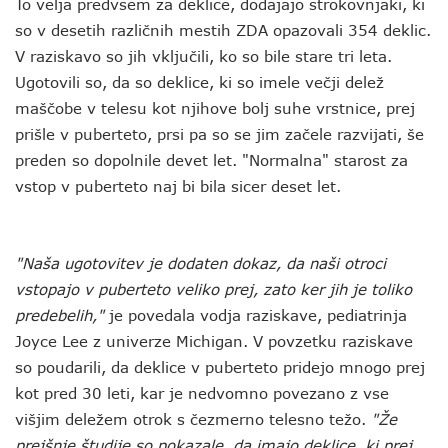
To velja predvsem za deklice, dodajajo strokovnjaki, ki
so v desetih različnih mestih ZDA opazovali 354 deklic.
V raziskavo so jih vključili, ko so bile stare tri leta.
Ugotovili so, da so deklice, ki so imele večji delež
maščobe v telesu kot njihove bolj suhe vrstnice, prej
prišle v puberteto, prsi pa so se jim začele razvijati, še
preden so dopolnile devet let. "Normalna" starost za
vstop v puberteto naj bi bila sicer deset let.
"Naša ugotovitev je dodaten dokaz, da naši otroci
vstopajo v puberteto veliko prej, zato ker jih je toliko
predebelih,"
je povedala vodja raziskave, pediatrinja
Joyce Lee z univerze Michigan. V povzetku raziskave
so poudarili, da deklice v puberteto pridejo mnogo prej
kot pred 30 leti, kar je nedvomno povezano z vse
višjim deležem otrok s čezmerno telesno težo.
"Že
prejšnje študije so pokazale, da imajo deklice, ki prej