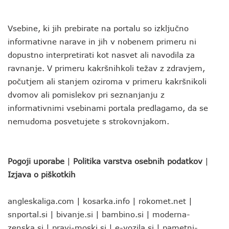
Vsebine, ki jih prebirate na portalu so izključno
informativne narave in jih v nobenem primeru ni
dopustno interpretirati kot nasvet ali navodila za
ravnanje. V primeru kakršnihkoli težav z zdravjem,
počutjem ali stanjem oziroma v primeru kakršnikoli
dvomov ali pomislekov pri seznanjanju z
informativnimi vsebinami portala predlagamo, da se
nemudoma posvetujete s strokovnjakom.
Pogoji uporabe
|
Politika varstva osebnih podatkov
|
Izjava o piškotkih
angleskaliga.com
|
kosarka.info
|
rokomet.net
|
snportal.si
|
bivanje.si
|
bambino.si
|
moderna-
zenska.si
|
pravi-moski.si
|
e-vozila.si
|
pametni-