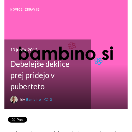
NOVICE
,
ZDRAVJE
13 junija, 2012
Debelejše deklice
prej pridejo v
puberteto
By
Bambino
0