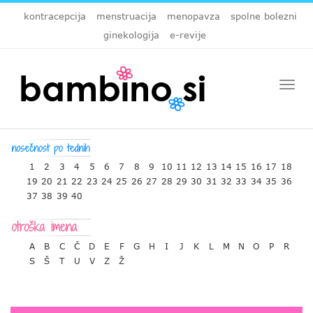
kontracepcija
menstruacija
menopavza
spolne bolezni
ginekologija
e-revije
Togg
navi
1
2
3
4
5
6
7
8
9
10
11
12
13
14
15
16
17
18
19
20
21
22
23
24
25
26
27
28
29
30
31
32
33
34
35
36
37
38
39
40
A
B
C
Č
D
E
F
G
H
I
J
K
L
M
N
O
P
R
S
Š
T
U
V
Z
Ž