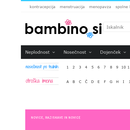
kontracepcija
menstruacija
menopavza
spolne 
Neplodnost
Nosečnost
Dojenček
1
2
3
4
5
6
7
8
9
10
1
A
B
C
Č
D
E
F
G
H
I
NOVICE
,
RAZISKAVE IN NOVICE