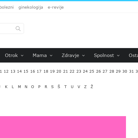
bolezni
ginekologija
e-revije
Otrok
Mama
Zdravje
Spolnost
Ost
1
12
13
14
15
16
17
18
19
20
21
22
23
24
25
26
27
28
29
30
31
J
K
L
M
N
O
P
R
S
Š
T
U
V
Z
Ž