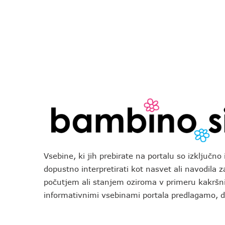
Vsebine, ki jih prebirate na portalu so izključn
dopustno interpretirati kot nasvet ali navodila 
počutjem ali stanjem oziroma v primeru kakršni
informativnimi vsebinami portala predlagamo,