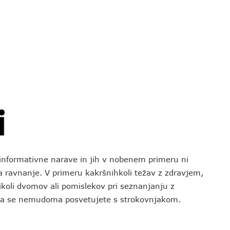
o informativne narave in jih v nobenem primeru ni
za ravnanje. V primeru kakršnihkoli težav z zdravjem,
koli dvomov ali pomislekov pri seznanjanju z
 da se nemudoma posvetujete s strokovnjakom.