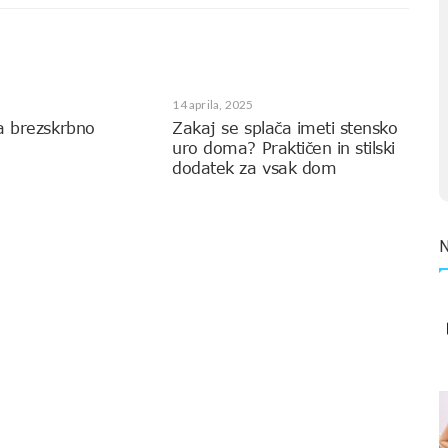
14 aprila, 2025
a brezskrbno
Zakaj se splača imeti stensko
uro doma? Praktičen in stilski
dodatek za vsak dom