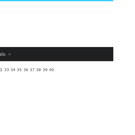
alo
32
33
34
35
36
37
38
39
40