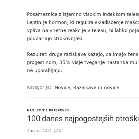
Posameznice z izjemno visokim indeksom telesn
Leptin je hormon, ki regulira skladiščenje maščo
vpliva na vnetne reakcije v telesu, bi lahko poj
poudarjajo strokovnjaki.
Rezultati druge raziskave kažejo, da imajo žens
progestinom, 35% višje tveganje nastanka multi
ne uporabljajo.
Kategorija:
Novice
,
Raziskave in novice
NASLEDNJI PRISPEVEK
100 danes najpogostejših otrošk
4 marca, 2014
0