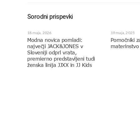
Sorodni prispevki
18 maja, 2026
19 maja, 2025
Modna novica pomladi:
Pomočniki z
največji JACK&JONES v
materinstvo
Sloveniji odprl vrata,
premierno predstavljeni tudi
ženska linija JJXX in JJ Kids