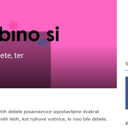
ete, ter
S
 letih debele posameznice izpostavljene dvakrat
ih letih, kot njihove vrstnice, ki niso bile debele.
K