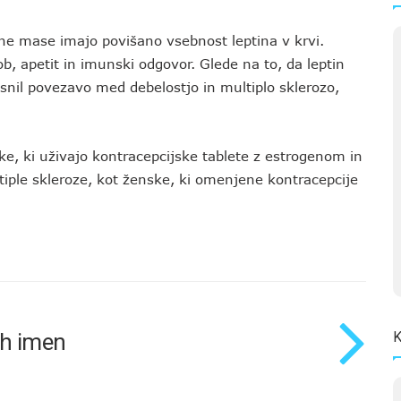
e mase imajo povišano vsebnost leptina v krvi.
b, apetit in imunski odgovor. Glede na to, da leptin
asnil povezavo med debelostjo in multiplo sklerozo,
ke, ki uživajo kontracepcijske tablete z estrogenom in
ple skleroze, kot ženske, ki omenjene kontracepcije
K
ih imen