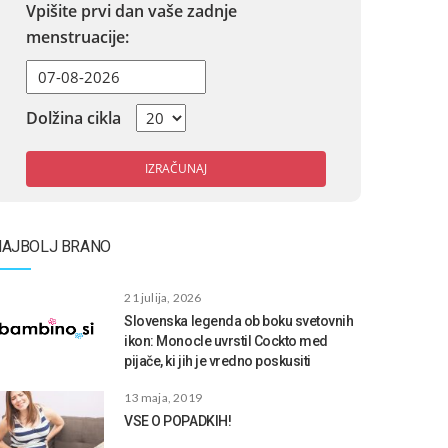
Vpišite prvi dan vaše zadnje
menstruacije:
Dolžina cikla
IZRAČUNAJ
NAJBOLJ BRANO
21 julija, 2026
Slovenska legenda ob boku svetovnih
ikon: Monocle uvrstil Cockto med
pijače, ki jih je vredno poskusiti
13 maja, 2019
VSE O POPADKIH!