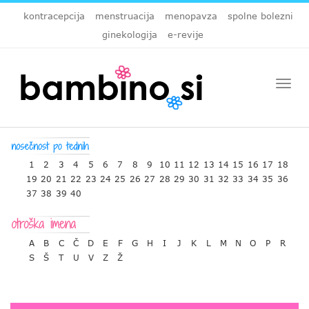
kontracepcija
menstruacija
menopavza
spolne bolezni
ginekologija
e-revije
Togg
navi
1
2
3
4
5
6
7
8
9
10
11
12
13
14
15
16
17
18
19
20
21
22
23
24
25
26
27
28
29
30
31
32
33
34
35
36
37
38
39
40
A
B
C
Č
D
E
F
G
H
I
J
K
L
M
N
O
P
R
S
Š
T
U
V
Z
Ž