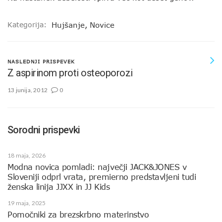
Kategorija:
Hujšanje
,
Novice
NASLEDNJI PRISPEVEK
Z aspirinom proti osteoporozi
13 junija, 2012
0
Sorodni prispevki
18 maja, 2026
Modna novica pomladi: največji JACK&JONES v
Sloveniji odprl vrata, premierno predstavljeni tudi
ženska linija JJXX in JJ Kids
19 maja, 2025
Pomočniki za brezskrbno materinstvo