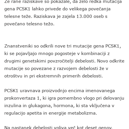
Že rane raziskave so pokazale, da zelo redka mutacija
gena PCSK1 lahko privede do velikega povečanja
telesne teže. Raziskava je zajela 13.000 oseb s
povečano telesno težo.
Znanstveniki so odkrili nove tri mutacije gena PCSK1,
ki se pojavljajo mnogo pogosteje v kombinaciji z
drugimi genetskimi povzročitelji debelosti. Novo odkrite
mutacije so povezane z razvojem debelosti že v
otroštvu in pri ekstremnih primerih debelosti.
PCSK1 uravnava proizvodnjo encima imenovanega
prokonvertaza 1, ki igra pomembno vlogo pri delovanju
inzulina in glukagona, hormona, ki sta vključena v
regulacijo apetita in energije metabolizma.
Na nastanek debelosti vpliva več kot deset genov.