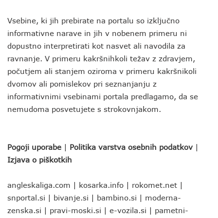
Vsebine, ki jih prebirate na portalu so izključno
informativne narave in jih v nobenem primeru ni
dopustno interpretirati kot nasvet ali navodila za
ravnanje. V primeru kakršnihkoli težav z zdravjem,
počutjem ali stanjem oziroma v primeru kakršnikoli
dvomov ali pomislekov pri seznanjanju z
informativnimi vsebinami portala predlagamo, da se
nemudoma posvetujete s strokovnjakom.
Pogoji uporabe
|
Politika varstva osebnih podatkov
|
Izjava o piškotkih
angleskaliga.com
|
kosarka.info
|
rokomet.net
|
snportal.si
|
bivanje.si
|
bambino.si
|
moderna-
zenska.si
|
pravi-moski.si
|
e-vozila.si
|
pametni-