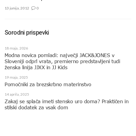
13 junija, 2012
0
Sorodni prispevki
18 maja, 2026
Modna novica pomladi: največji JACK&JONES v
Sloveniji odprl vrata, premierno predstavljeni tudi
ženska linija JJXX in JJ Kids
19 maja, 2025
Pomočniki za brezskrbno materinstvo
14 aprila, 2025
Zakaj se splača imeti stensko uro doma? Praktičen in
stilski dodatek za vsak dom