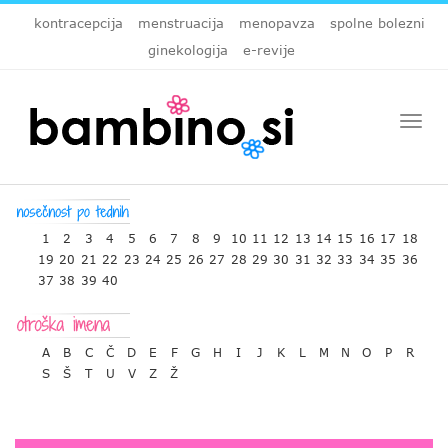
kontracepcija
menstruacija
menopavza
spolne bolezni
ginekologija
e-revije
Togg
navi
1
2
3
4
5
6
7
8
9
10
11
12
13
14
15
16
17
18
19
20
21
22
23
24
25
26
27
28
29
30
31
32
33
34
35
36
37
38
39
40
A
B
C
Č
D
E
F
G
H
I
J
K
L
M
N
O
P
R
S
Š
T
U
V
Z
Ž