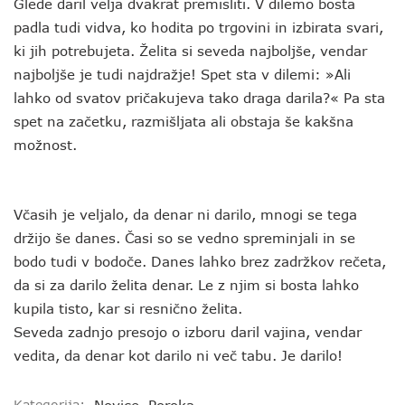
Glede daril velja dvakrat premisliti. V dilemo bosta
padla tudi vidva, ko hodita po trgovini in izbirata svari,
ki jih potrebujeta. Želita si seveda najboljše, vendar
najboljše je tudi najdražje! Spet sta v dilemi: »Ali
lahko od svatov pričakujeva tako draga darila?« Pa sta
spet na začetku, razmišljata ali obstaja še kakšna
možnost.
Včasih je veljalo, da denar ni darilo, mnogi se tega
držijo še danes. Časi so se vedno spreminjali in se
bodo tudi v bodoče. Danes lahko brez zadržkov rečeta,
da si za darilo želita denar. Le z njim si bosta lahko
kupila tisto, kar si resnično želita.
Seveda zadnjo presojo o izboru daril vajina, vendar
vedita, da denar kot darilo ni več tabu. Je darilo!
Kategorija: