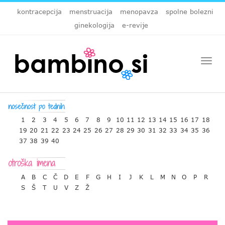
kontracepcija
menstruacija
menopavza
spolne bolezni
ginekologija
e-revije
Togg
navi
1
2
3
4
5
6
7
8
9
10
11
12
13
14
15
16
17
18
19
20
21
22
23
24
25
26
27
28
29
30
31
32
33
34
35
36
37
38
39
40
A
B
C
Č
D
E
F
G
H
I
J
K
L
M
N
O
P
R
S
Š
T
U
V
Z
Ž