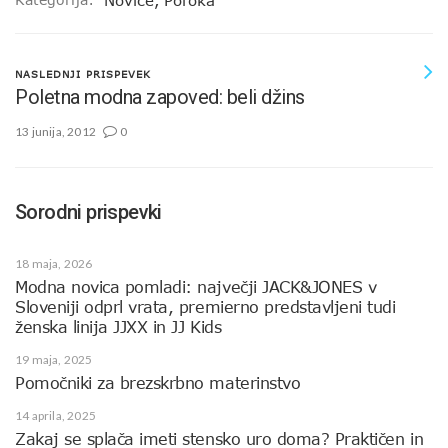
Novice
,
Poroka
NASLEDNJI PRISPEVEK
Poletna modna zapoved: beli džins
13 junija, 2012
0
Sorodni prispevki
18 maja, 2026
Modna novica pomladi: največji JACK&JONES v
Sloveniji odprl vrata, premierno predstavljeni tudi
ženska linija JJXX in JJ Kids
19 maja, 2025
Pomočniki za brezskrbno materinstvo
14 aprila, 2025
Zakaj se splača imeti stensko uro doma? Praktičen in