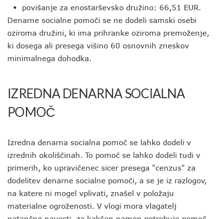
povišanje za enostarševsko družino: 66,51 EUR.
Denarne socialne pomoči se ne dodeli samski osebi
oziroma družini, ki ima prihranke oziroma premoženje,
ki dosega ali presega višino 60 osnovnih zneskov
minimalnega dohodka.
IZREDNA DENARNA SOCIALNA
POMOČ
Izredna denarna socialna pomoč se lahko dodeli v
izrednih okoliščinah. To pomoč se lahko dodeli tudi v
primerih, ko upravičenec sicer presega "cenzus" za
dodelitev denarne socialne pomoči, a se je iz razlogov,
na katere ni mogel vplivati, znašel v položaju
materialne ogroženosti. V vlogi mora vlagatelj
natančno navesti, za kakšen namen potrebuje pomoč