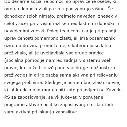
Do denarne socialne pomoči so upravičene osebe, ki
nimajo dohodkov ali pa so ti pod zgornjo višino. Če
dohodkov sploh nimajo, prejmejo navedeni znesek v
celoti, sicer pa v višini razlike med lastnimi dohodki in
navedenimi zneski. Poleg tega cenzusa je pri presoji
upravičenosti pomembno zlasti, ali ima posameznik
oziroma družina premoženje, s katerim bi se lahko
preživljala, ali je uveljavljala vse druge pravice
(socialna pomoč je namreč zadnja v sistemu vseh
pravic, ko so že bile izčrpane vse druge možnosti za
preživetje) in ali je oseba sama aktivna pri reševanju
svojega problema. Slednje je pomembno zlasti za vse,
ki lahko delajo in morajo biti zato prijavljeni na Zavodu
RS za zaposlovanje, se vključevati v ponujene
programe aktivne politike zaposlovanja ter biti tudi
sami aktivni pri iskanju zaposlitve.