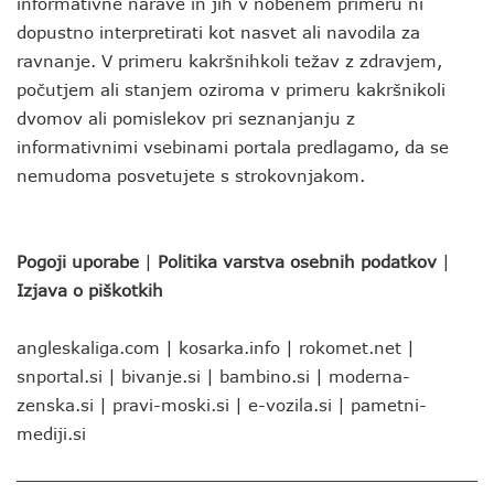
informativne narave in jih v nobenem primeru ni
dopustno interpretirati kot nasvet ali navodila za
ravnanje. V primeru kakršnihkoli težav z zdravjem,
počutjem ali stanjem oziroma v primeru kakršnikoli
dvomov ali pomislekov pri seznanjanju z
informativnimi vsebinami portala predlagamo, da se
nemudoma posvetujete s strokovnjakom.
Pogoji uporabe
|
Politika varstva osebnih podatkov
|
Izjava o piškotkih
angleskaliga.com
|
kosarka.info
|
rokomet.net
|
snportal.si
|
bivanje.si
|
bambino.si
|
moderna-
zenska.si
|
pravi-moski.si
|
e-vozila.si
|
pametni-
mediji.si