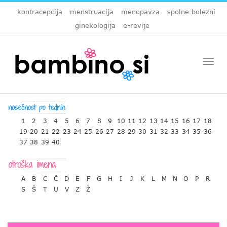
kontracepcija
menstruacija
menopavza
spolne bolezni
ginekologija
e-revije
Togg
navi
1
2
3
4
5
6
7
8
9
10
11
12
13
14
15
16
17
18
19
20
21
22
23
24
25
26
27
28
29
30
31
32
33
34
35
36
37
38
39
40
A
B
C
Č
D
E
F
G
H
I
J
K
L
M
N
O
P
R
S
Š
T
U
V
Z
Ž