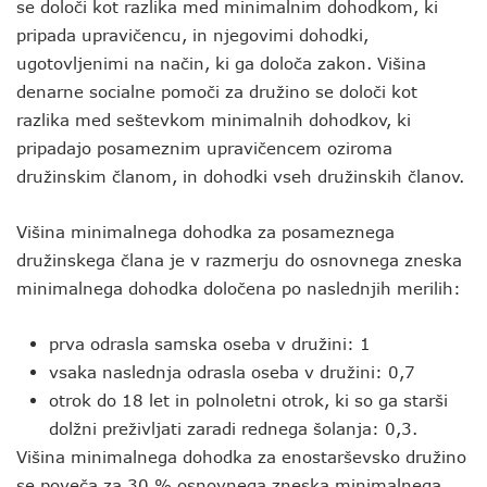
se določi kot razlika med minimalnim dohodkom, ki
pripada upravičencu, in njegovimi dohodki,
ugotovljenimi na način, ki ga določa zakon. Višina
denarne socialne pomoči za družino se določi kot
razlika med seštevkom minimalnih dohodkov, ki
pripadajo posameznim upravičencem oziroma
družinskim članom, in dohodki vseh družinskih članov.
Višina minimalnega dohodka za posameznega
družinskega člana je v razmerju do osnovnega zneska
minimalnega dohodka določena po naslednjih merilih:
prva odrasla samska oseba v družini: 1
vsaka naslednja odrasla oseba v družini: 0,7
otrok do 18 let in polnoletni otrok, ki so ga starši
dolžni preživljati zaradi rednega šolanja: 0,3.
Višina minimalnega dohodka za enostarševsko družino
se poveča za 30 % osnovnega zneska minimalnega