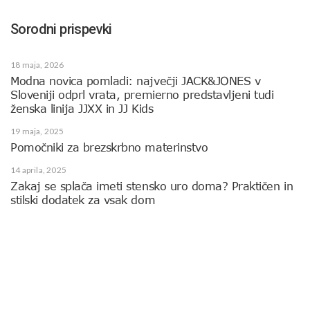
Sorodni prispevki
18 maja, 2026
Modna novica pomladi: največji JACK&JONES v
Sloveniji odprl vrata, premierno predstavljeni tudi
ženska linija JJXX in JJ Kids
19 maja, 2025
Pomočniki za brezskrbno materinstvo
14 aprila, 2025
Zakaj se splača imeti stensko uro doma? Praktičen in
stilski dodatek za vsak dom