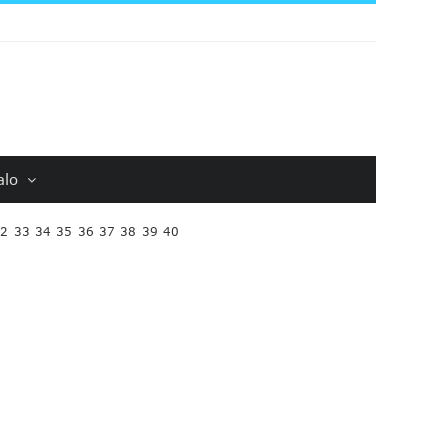
alo
32
33
34
35
36
37
38
39
40