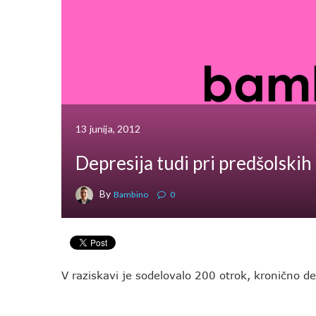
13 junija, 2012
Depresija tudi pri predšolskih
By
Bambino
0
V raziskavi je sodelovalo 200 otrok, kronično dep