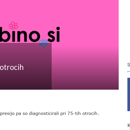
S
 otrocih
resijo pa so diagnosticirali pri 75-tih otrocih.
K