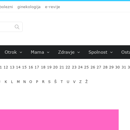
bolezni
ginekologija
e-revije
Otrok
Mama
Zdravje
Spolnost
Ost
1
12
13
14
15
16
17
18
19
20
21
22
23
24
25
26
27
28
29
30
31
J
K
L
M
N
O
P
R
S
Š
T
U
V
Z
Ž