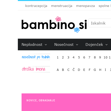
kontracepcija
menstruacija
menopavza
spolne 
Neplodnost
Nosečnost
Dojenček
1
2
3
4
5
6
7
8
9
10
1
A
B
C
Č
D
E
F
G
H
I
NOVICE
,
OBNAŠANJE