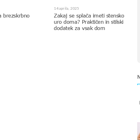
14 aprila, 2025
a brezskrbno
Zakaj se splača imeti stensko
uro doma? Praktičen in stilski
dodatek za vsak dom