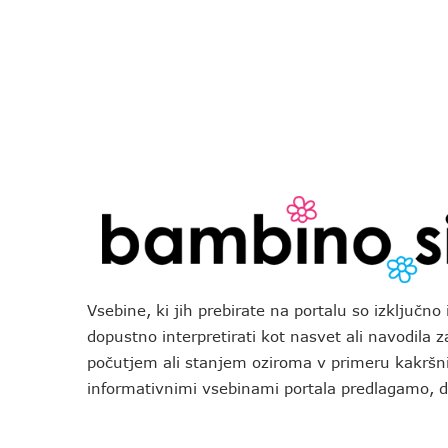
Vsebine, ki jih prebirate na portalu so izključn
dopustno interpretirati kot nasvet ali navodila 
počutjem ali stanjem oziroma v primeru kakršni
informativnimi vsebinami portala predlagamo,