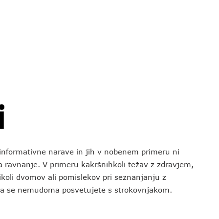
o informativne narave in jih v nobenem primeru ni
za ravnanje. V primeru kakršnihkoli težav z zdravjem,
koli dvomov ali pomislekov pri seznanjanju z
 da se nemudoma posvetujete s strokovnjakom.