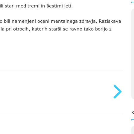
ili stari med tremi in šestimi leti.
 so bili namenjeni oceni mentalnega zdravja. Raziskava
la pri otrocih, katerih starši se ravno tako borijo z
K