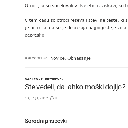
Otroci, ki so sodelovali v dveletni raziskavi, so b
V tem času so otroci reševali številne teste, ki
je potrdila, da se je depresija najpogosteje zrcali
depresijo.
Kategorija:
Novice
,
Obnašanje
NASLEDNJI PRISPEVEK
Ste vedeli, da lahko moški dojijo?
13 junija, 2012
0
Sorodni prispevki