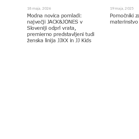
18 maja, 2026
19 maja, 2025
Modna novica pomladi:
Pomočniki z
največji JACK&JONES v
materinstvo
Sloveniji odprl vrata,
premierno predstavljeni tudi
ženska linija JJXX in JJ Kids