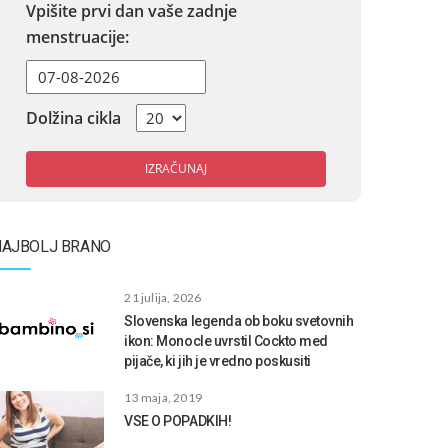
Vpišite prvi dan vaše zadnje
menstruacije:
Dolžina cikla
IZRAČUNAJ
NAJBOLJ BRANO
21 julija, 2026
Slovenska legenda ob boku svetovnih
ikon: Monocle uvrstil Cockto med
pijače, ki jih je vredno poskusiti
13 maja, 2019
VSE O POPADKIH!