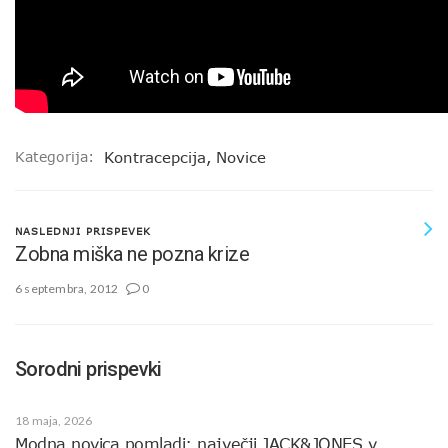
Kategorija:
Kontracepcija
,
Novice
NASLEDNJI PRISPEVEK
Zobna miška ne pozna krize
6 septembra, 2012
0
Sorodni prispevki
18 maja, 2026
Modna novica pomladi: največji JACK&JONES v