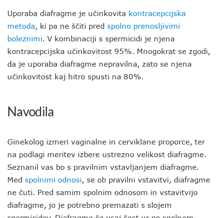
Uporaba diafragme je učinkovita
kontracepcijska
metoda
, ki pa ne ščiti pred
spolno prenosljivimi
boleznimi
. V kombinaciji s spermicidi je njena
kontracepcijska učinkovitost 95%. Mnogokrat se zgodi,
da je uporaba diafragme nepravilna, zato se njena
učinkovitost kaj hitro spusti na 80%.
Navodila
Ginekolog izmeri vaginalne in cerviklane proporce, ter
na podlagi meritev izbere ustrezno velikost diafragme.
Seznanil vas bo s pravilnim vstavljanjem diafragme.
Med
spolnimi odnosi
, se ob pravilni vstavitvi, diafragme
ne čuti. Pred samim spolnim odnosom in vstavitvijo
diafragme, jo je potrebno premazati s slojem
spermicidov. Diafragme še vsaj šest ur po spolnem