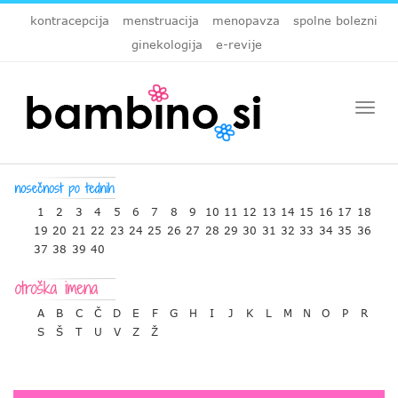
kontracepcija
menstruacija
menopavza
spolne bolezni
ginekologija
e-revije
Togg
navi
1
2
3
4
5
6
7
8
9
10
11
12
13
14
15
16
17
18
19
20
21
22
23
24
25
26
27
28
29
30
31
32
33
34
35
36
37
38
39
40
A
B
C
Č
D
E
F
G
H
I
J
K
L
M
N
O
P
R
S
Š
T
U
V
Z
Ž