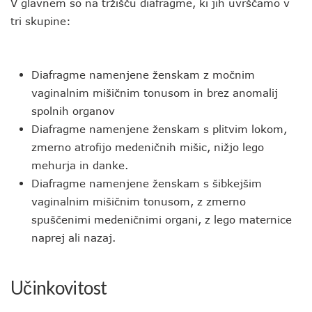
V glavnem so na tržišču diafragme, ki jih uvrščamo v
tri skupine:
Diafragme namenjene ženskam z močnim
vaginalnim mišičnim tonusom in brez anomalij
spolnih organov
Diafragme namenjene ženskam s plitvim lokom,
zmerno atrofijo medeničnih mišic, nižjo lego
mehurja in danke.
Diafragme namenjene ženskam s šibkejšim
vaginalnim mišičnim tonusom, z zmerno
spuščenimi medeničnimi organi, z lego maternice
naprej ali nazaj.
Učinkovitost