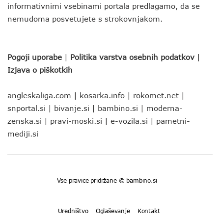
informativnimi vsebinami portala predlagamo, da se
nemudoma posvetujete s strokovnjakom.
Pogoji uporabe
|
Politika varstva osebnih podatkov
|
Izjava o piškotkih
angleskaliga.com
|
kosarka.info
|
rokomet.net
|
snportal.si
|
bivanje.si
|
bambino.si
|
moderna-
zenska.si
|
pravi-moski.si
|
e-vozila.si
|
pametni-
mediji.si
Vse pravice pridržane © bambino.si
Uredništvo
Oglaševanje
Kontakt