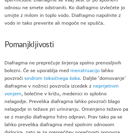
odnosu ne smete odstraniti. Ko diafragmo izvlečete jo
umijte z milom in toplo vodo. Diafragmo napolnite z
vodo in tako preverite ali mogoče ne spušča.
Pomanjkljivosti
Diafragma ne preprečuje širjenja spolno prenosljivih
bolezni. Če se uporablja med
menstruacijo
lahko
povzroči
sindrom toksičnega šoka
. Daljše ‘domovanje’
diafragme v nožnici povzroča izcedek z
neprijetnim
vonjem
, bolečine v križu, medenici in splošno
nelagodje. Prevelika diafragma lahko povzroči blago
nelagodje in težave pri uriniranju. Omenjeno težavo pa
se z manjšo diafragmo hitro odpravi. Prav tako pa se
lahko prevelika diafragma med spolnim odnosom
dislocira, zato je za preprečitev nosečnosti ponovna