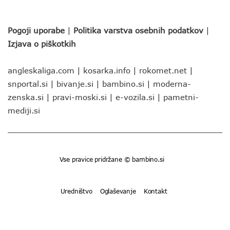
Pogoji uporabe
|
Politika varstva osebnih podatkov
|
Izjava o piškotkih
angleskaliga.com
|
kosarka.info
|
rokomet.net
|
snportal.si
|
bivanje.si
|
bambino.si
|
moderna-
zenska.si
|
pravi-moski.si
|
e-vozila.si
|
pametni-
mediji.si
Vse pravice pridržane © bambino.si
Uredništvo
Oglaševanje
Kontakt