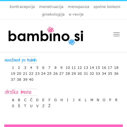
kontracepcija
menstruacija
menopavza
spolne bolezni
ginekologija
e-revije
Togg
navi
1
2
3
4
5
6
7
8
9
10
11
12
13
14
15
16
17
18
19
20
21
22
23
24
25
26
27
28
29
30
31
32
33
34
35
36
37
38
39
40
A
B
C
Č
D
E
F
G
H
I
J
K
L
M
N
O
P
R
S
Š
T
U
V
Z
Ž