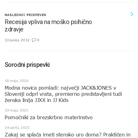
NASLEDNJI PRISPEVEK
Recesija vpliva na moško psihično
zdravje
13 junija, 2012
0
Sorodni prispevki
18 maja, 2026
Modna novica pomladi: največji JACK&JONES v
Sloveniji odprl vrata, premierno predstavljeni tudi
ženska linija JJXX in JJ Kids
19 maja, 2025
Pomočniki za brezskrbno materinstvo
14 aprila, 2025
Zakaj se splača imeti stensko uro doma? Praktičen in