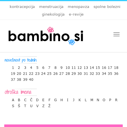
kontracepcija
menstruacija
menopavza
spolne bolezni
ginekologija
e-revije
Togg
navi
1
2
3
4
5
6
7
8
9
10
11
12
13
14
15
16
17
18
19
20
21
22
23
24
25
26
27
28
29
30
31
32
33
34
35
36
37
38
39
40
A
B
C
Č
D
E
F
G
H
I
J
K
L
M
N
O
P
R
S
Š
T
U
V
Z
Ž