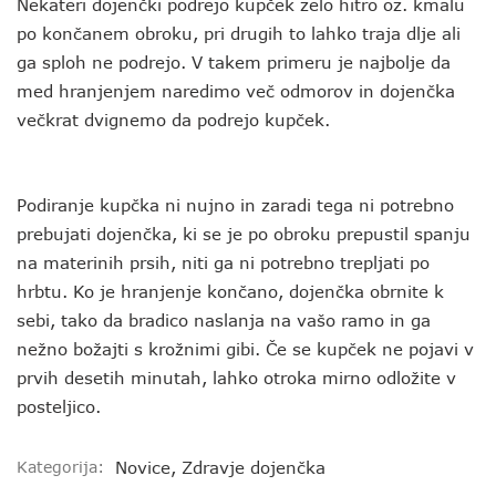
Nekateri dojenčki podrejo kupček zelo hitro oz. kmalu
po končanem obroku, pri drugih to lahko traja dlje ali
ga sploh ne podrejo. V takem primeru je najbolje da
med hranjenjem naredimo več odmorov in dojenčka
večkrat dvignemo da podrejo kupček.
Podiranje kupčka ni nujno in zaradi tega ni potrebno
prebujati dojenčka, ki se je po obroku prepustil spanju
na materinih prsih, niti ga ni potrebno trepljati po
hrbtu. Ko je hranjenje končano, dojenčka obrnite k
sebi, tako da bradico naslanja na vašo ramo in ga
nežno božajti s krožnimi gibi. Če se kupček ne pojavi v
prvih desetih minutah, lahko otroka mirno odložite v
posteljico.
Kategorija:
Novice
,
Zdravje dojenčka