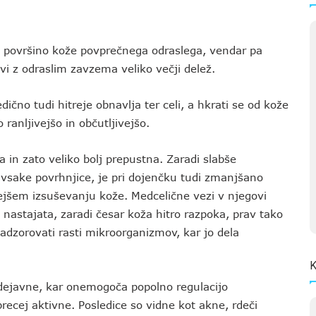
a površino kože povprečnega odraslega, vendar pa
i z odraslim zavzema veliko večji delež.
dično tudi hitreje obnavlja ter celi, a hkrati se od kože
 ranljivejšo in občutljivejšo.
 in zato veliko bolj prepustna. Zaradi slabše
el vsake povrhnjice, je pri dojenčku tudi zmanjšano
trejšem izsuševanju kože. Medcelične vezi v njegovi
e nastajata, zaradi česar koža hitro razpoka, prav tako
adzorovati rasti mikroorganizmov, kar jo dela
K
 dejavne, kar onemogoča popolno regulacijo
recej aktivne. Posledice so vidne kot akne, rdeči