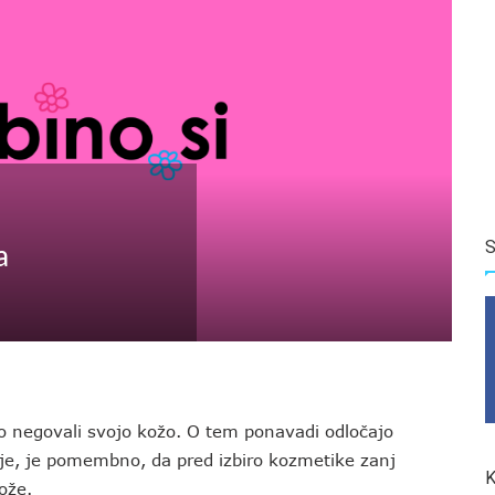
S
a
odo negovali svojo kožo. O tem ponavadi odločajo
je, je pomembno, da pred izbiro kozmetike zanj
K
ože.