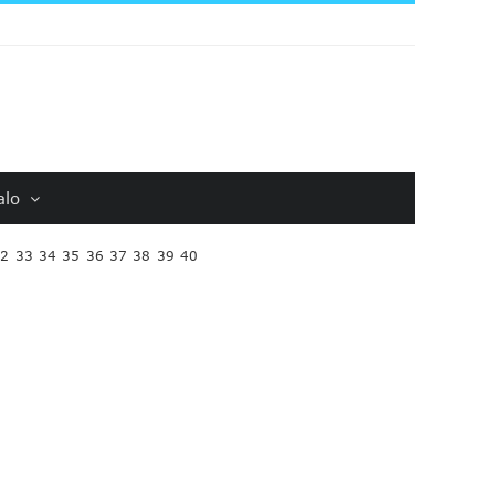
alo
32
33
34
35
36
37
38
39
40