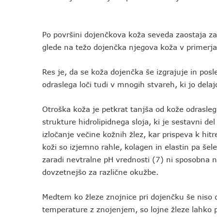
Po površini dojenčkova koža seveda zaostaja z
glede na težo dojenčka njegova koža v primerjav
Res je, da se koža dojenčka še izgrajuje in posle
odraslega loči tudi v mnogih stvareh, ki jo delajo
Otroška koža je petkrat tanjša od kože odraslega
strukture hidrolipidnega sloja, ki je sestavni d
izločanje večine kožnih žlez, kar prispeva k hi
koži so izjemno rahle, kolagen in elastin pa šel
zaradi nevtralne pH vrednosti (7) ni sposobna n
dovzetnejšo za različne okužbe.
Medtem ko žleze znojnice pri dojenčku še niso
temperature z znojenjem, so lojne žleze lahko p