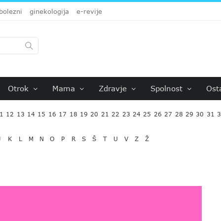
bolezni
ginekologija
e-revije
Otrok
Mama
Zdravje
Spolnost
Ost
1
12
13
14
15
16
17
18
19
20
21
22
23
24
25
26
27
28
29
30
31
J
K
L
M
N
O
P
R
S
Š
T
U
V
Z
Ž