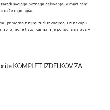
 zaradi svojega nežnega delovanja, v marsičem
za naše najmlajše.
 temu primerno z njimi tudi ravnajmo. Pri nakupu
 izbirajmo le tisto, kar nam je ponudila narava –
 priborite KOMPLET IZDELKOV ZA