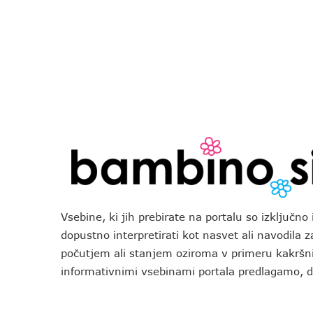
Vsebine, ki jih prebirate na portalu so izključn
dopustno interpretirati kot nasvet ali navodila 
počutjem ali stanjem oziroma v primeru kakršni
informativnimi vsebinami portala predlagamo,