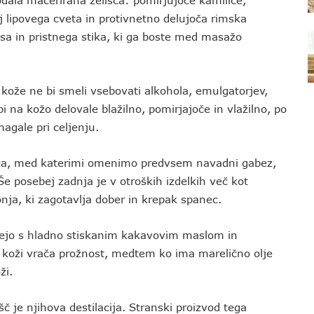
odala macerirana zelišča: pomirjujoče kamilice,
j lipovega cveta in protivnetno delujoča rimska
sa in pristnega stika, ki ga boste med masažo
 kože ne bi smeli vsebovati alkohola, emulgatorjev,
i na kožo delovale blažilno, pomirjajoče in vlažilno, po
magale pri celjenju.
lišča, med katerimi omenimo predvsem navadni gabez,
Še posebej zadnja je v otroških izdelkih več kot
nja, ki zagotavlja dober in krepak spanec.
ujejo s hladno stiskanim kakavovim maslom in
n koži vrača prožnost, medtem ko ima marelično olje
ži.
č je njihova destilacija. Stranski proizvod tega