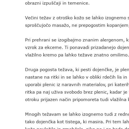
obrazni izpuščaji in temenice.
Večini težav z otroško kožo se lahko izognemo 
sproščujočo masažo, ne prepogostim kopanjem, 
Pri prehrani se izogibajmo znanim alergenom, ko
vzrok za ekceme. Ti ponavadi prizadanejo dojen
vlažilno kremo pa lahko težave znatno omilimo.
Druga pogosta težava, ki pesti dojenčke, je ple
nastane na ritki in se lahko v obliki rdečih lis i
uporabi plenic iz naravnih materialov, pri kate
ritka pa naj uživa svobodo brez plenic, kadar je
otroku prijazen način pripomoreta tudi vlažiln
Mnogih težavam se lahko izognemo tudi z redno 
tako dojenčka kot tistega, ki masira. Pri tem l