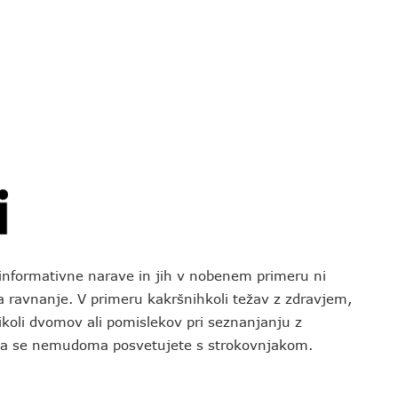
o informativne narave in jih v nobenem primeru ni
za ravnanje. V primeru kakršnihkoli težav z zdravjem,
koli dvomov ali pomislekov pri seznanjanju z
 da se nemudoma posvetujete s strokovnjakom.