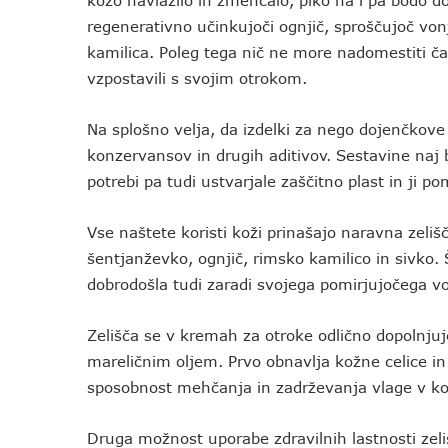
kožo navlažilo in zmehčalo, piko na i pa bodo d
regenerativno učinkujoči ognjič, sproščujoč von
kamilica. Poleg tega nič ne more nadomestiti ča
vzpostavili s svojim otrokom.
Na splošno velja, da izdelki za nego dojenčkove
konzervansov in drugih aditivov. Sestavine naj b
potrebi pa tudi ustvarjale zaščitno plast in ji po
Vse naštete koristi koži prinašajo naravna ze
šentjanževko, ognjič, rimsko kamilico in sivko. 
dobrodošla tudi zaradi svojega pomirjujočega vo
Zelišča se v kremah za otroke odlično dopolnj
mareličnim oljem. Prvo obnavlja kožne celice i
sposobnost mehčanja in zadrževanja vlage v ko
Druga možnost uporabe zdravilnih lastnosti zeliš