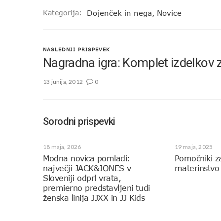
Kategorija:
Dojenček in nega
,
Novice
NASLEDNJI PRISPEVEK
Nagradna igra: Komplet izdelkov
13 junija, 2012
0
Sorodni prispevki
18 maja, 2026
19 maja, 2025
Modna novica pomladi:
Pomočniki z
največji JACK&JONES v
materinstvo
Sloveniji odprl vrata,
premierno predstavljeni tudi
ženska linija JJXX in JJ Kids