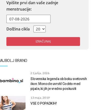
Vpišite prvi dan vaše zadnje
menstruacije:
Dolžina cikla
IZRAČUNAJ
NAJBOLJ BRANO
21 julija, 2026
Slovenska legenda ob boku svetovnih
ikon: Monocle uvrstil Cockto med
pijače, ki jih je vredno poskusiti
13 maja, 2019
VSE O POPADKIH!