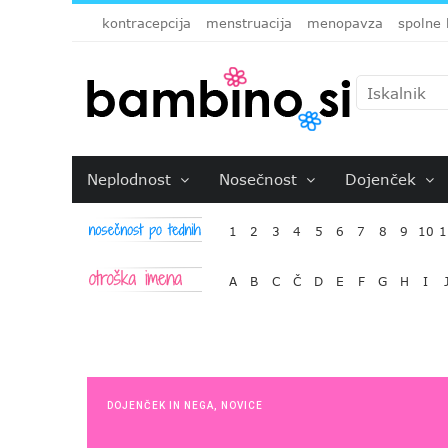
kontracepcija
menstruacija
menopavza
spolne 
Neplodnost
Nosečnost
Dojenček
1
2
3
4
5
6
7
8
9
10
1
A
B
C
Č
D
E
F
G
H
I
DOJENČEK IN NEGA
,
NOVICE