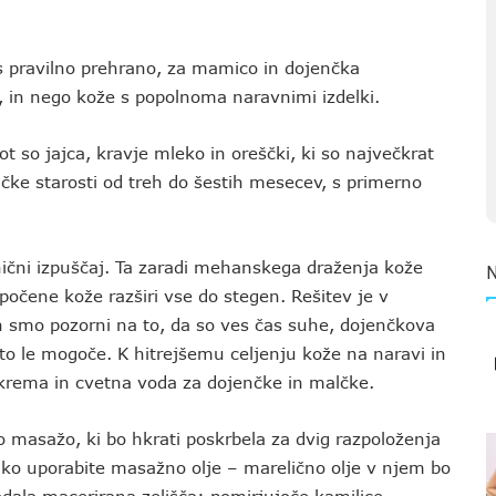
s pravilno prehrano, za mamico in dojenčka
in nego kože s popolnoma naravnimi izdelki.
t so jajca, kravje mleko in oreščki, ki so največkrat
čke starosti od treh do šestih mesecev, s primerno
nični izpuščaj. Ta zaradi mehanskega draženja kože
n počene kože razširi vse do stegen. Rešitev je v
rih smo pozorni na to, da so ves čas suhe, dojenčkova
 to le mogoče. K hitrejšemu celjenju kože na naravi in
a krema in cvetna voda za dojenčke in malčke.
masažo, ki bo hkrati poskrbela za dvig razpoloženja
ahko uporabite masažno olje – marelično olje v njem bo