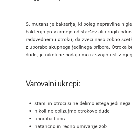
S. mutans je bakterija, ki poleg nepravilne higi
bakterijo prevzamejo od staršev ali drugih odras
radovednemu otroku, da žveči našo zobno ščetko
z uporabo skupnega jedilnega pribora. Otroka b
dudo, je nikoli ne podajajmo iz svojih ust v nj
Varovalni ukrepi:
starši in otroci si ne delimo istega jedilnega
nikoli ne oblizujmo otrokove dude
uporaba fluora
natančno in redno umivanje zob