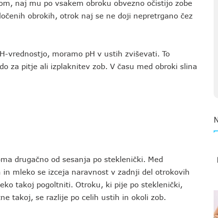
lekom, naj mu po vsakem obroku obvezno očistijo zobe
očenih obrokih, otrok naj se ne doji nepretrgano čez
pH-vrednostjo, moramo pH v ustih zviševati. To
 za pitje ali izplaknitev zob. V času med obroki slina
oma drugačno od sesanja po steklenički. Med
 in mleko se izceja naravnost v zadnji del otrokovih
 takoj pogoltniti. Otroku, ki pije po steklenički,
e takoj, se razlije po celih ustih in okoli zob.