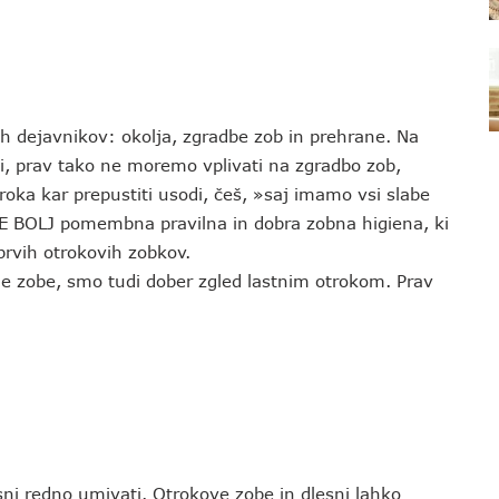
h dejavnikov: okolja, zgradbe zob in prehrane. Na
i, prav tako ne moremo vplivati na zgradbo zob,
ka kar prepustiti usodi, češ, »saj imamo vsi slabe
 ŠE BOLJ pomembna pravilna in dobra zobna higiena, ki
 prvih otrokovih zobkov.
e zobe, smo tudi dober zgled lastnim otrokom. Prav
sni redno umivati. Otrokove zobe in dlesni lahko