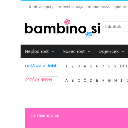
kontracepcija
menstruacija
menopavza
spolne 
Neplodnost
Nosečnost
Dojenček
1
2
3
4
5
6
7
8
9
10
1
A
B
C
Č
D
E
F
G
H
I
DOJENJE
,
NOVICE