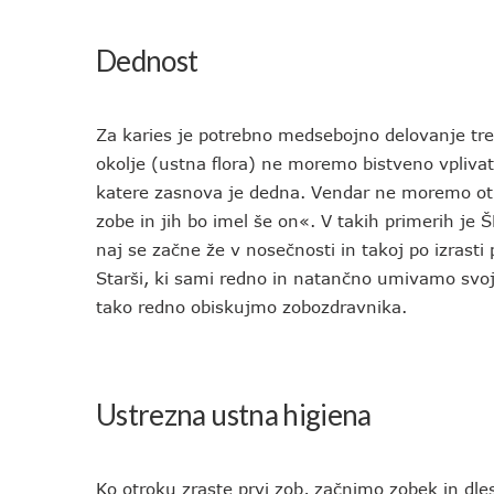
Dednost
Za karies je potrebno medsebojno delovanje tre
okolje (ustna flora) ne moremo bistveno vplivat
katere zasnova je dedna. Vendar ne moremo otro
zobe in jih bo imel še on«. V takih primerih je
naj se začne že v nosečnosti in takoj po izrasti
Starši, ki sami redno in natančno umivamo svoj
tako redno obiskujmo zobozdravnika.
Ustrezna ustna higiena
Ko otroku zraste prvi zob, začnimo zobek in dle