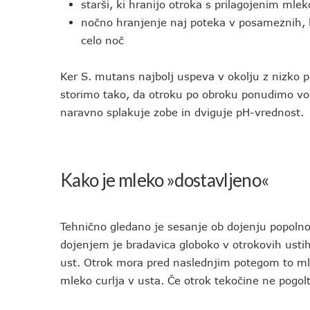
starši, ki hranijo otroka s prilagojenim m
nočno hranjenje naj poteka v posameznih, l
celo noč
Ker S. mutans najbolj uspeva v okolju z nizko 
storimo tako, da otroku po obroku ponudimo vodo
naravno splakuje zobe in dviguje pH-vrednost.
Kako je mleko »dostavljeno«
Tehnično gledano je sesanje ob dojenju popoln
dojenjem je bradavica globoko v otrokovih ustih
ust. Otrok mora pred naslednjim potegom to mleko
mleko curlja v usta. Če otrok tekočine ne pogoltn