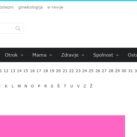
bolezni
ginekologija
e-revije
Otrok
Mama
Zdravje
Spolnost
Ost
1
12
13
14
15
16
17
18
19
20
21
22
23
24
25
26
27
28
29
30
31
J
K
L
M
N
O
P
R
S
Š
T
U
V
Z
Ž