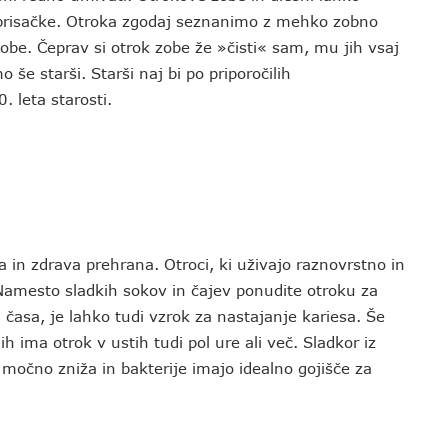
 brisačke. Otroka zgodaj seznanimo z mehko zobno
obe. Čeprav si otrok zobe že »čisti« sam, mu jih vsaj
 še starši. Starši naj bi po priporočilih
 leta starosti.
a in zdrava prehrana. Otroci, ki uživajo raznovrstno in
 Namesto sladkih sokov in čajev ponudite otroku za
j časa, je lahko tudi vzrok za nastajanje kariesa. Še
ih ima otrok v ustih tudi pol ure ali več. Sladkor iz
močno zniža in bakterije imajo idealno gojišče za