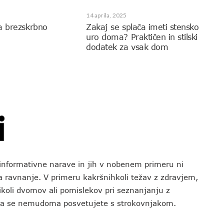
14 aprila, 2025
a brezskrbno
Zakaj se splača imeti stensko
uro doma? Praktičen in stilski
dodatek za vsak dom
o informativne narave in jih v nobenem primeru ni
za ravnanje. V primeru kakršnihkoli težav z zdravjem,
koli dvomov ali pomislekov pri seznanjanju z
 da se nemudoma posvetujete s strokovnjakom.