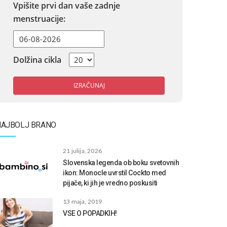
Vpišite prvi dan vaše zadnje
menstruacije:
Dolžina cikla
IZRAČUNAJ
NAJBOLJ BRANO
21 julija, 2026
Slovenska legenda ob boku svetovnih
ikon: Monocle uvrstil Cockto med
pijače, ki jih je vredno poskusiti
13 maja, 2019
VSE O POPADKIH!