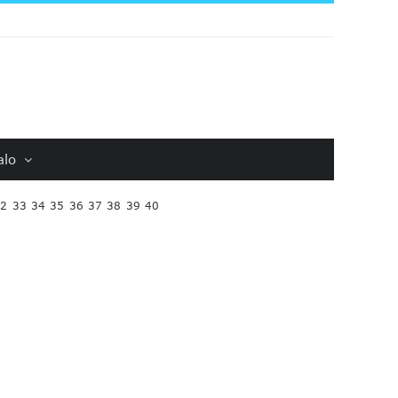
alo
32
33
34
35
36
37
38
39
40