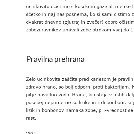
učinkovito očistimo s koščkom gaze ali mehke
ščetko in naj nas posnema, ko si sami čistimo z
dvakrat dnevno (zjutraj in zvečer) dobro očistimo
zobozdravnikov umivali zobe otrokom vsaj do 10.
Pravilna prehrana
Zelo učinkovita zaščita pred kariesom je praviln
zdravo hrano, so bolj odporni proti bakterijam.
pitje navadno vodo. Hrana, ki ostaja v ustih dal
posebej neprimerne so lizike in trdi bonboni, ki j
lizik in bonbonov namaka zobe, pH-vrednost se 
rast.
Viri: