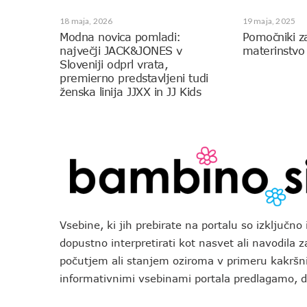
18 maja, 2026
19 maja, 2025
Modna novica pomladi:
Pomočniki z
največji JACK&JONES v
materinstvo
Sloveniji odprl vrata,
premierno predstavljeni tudi
ženska linija JJXX in JJ Kids
Vsebine, ki jih prebirate na portalu so izključn
dopustno interpretirati kot nasvet ali navodila 
počutjem ali stanjem oziroma v primeru kakršni
informativnimi vsebinami portala predlagamo,