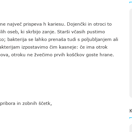
ene največ prispeva h kariesu. Dojenčki in otroci to
lih oseb, ki skrbijo zanje. Starši včasih pustimo
; bakterija se lahko prenaša tudi s poljubljanjem ali
akterijam izpostavimo čim kasneje: če ima otrok
egova, otroku ne žvečimo prvih koščkov goste hrane.
 pribora in zobnih ščetk,
K