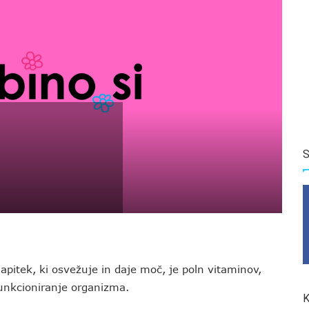
S
apitek, ki osvežuje in daje moč, je poln vitaminov,
unkcioniranje organizma.
K