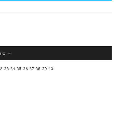
alo
32
33
34
35
36
37
38
39
40