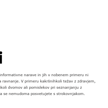
o informativne narave in jih v nobenem primeru ni
za ravnanje. V primeru kakršnihkoli težav z zdravjem,
koli dvomov ali pomislekov pri seznanjanju z
 da se nemudoma posvetujete s strokovnjakom.