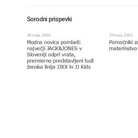
Sorodni prispevki
18 maja, 2026
19 maja, 2025
Modna novica pomladi:
Pomočniki z
največji JACK&JONES v
materinstvo
Sloveniji odprl vrata,
premierno predstavljeni tudi
ženska linija JJXX in JJ Kids