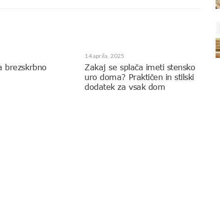
14 aprila, 2025
a brezskrbno
Zakaj se splača imeti stensko
uro doma? Praktičen in stilski
dodatek za vsak dom