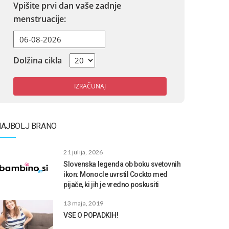
Vpišite prvi dan vaše zadnje
menstruacije:
Dolžina cikla
IZRAČUNAJ
NAJBOLJ BRANO
21 julija, 2026
Slovenska legenda ob boku svetovnih
ikon: Monocle uvrstil Cockto med
pijače, ki jih je vredno poskusiti
13 maja, 2019
VSE O POPADKIH!