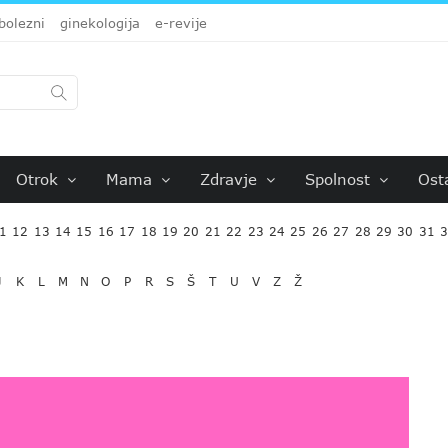
bolezni
ginekologija
e-revije
Otrok
Mama
Zdravje
Spolnost
Ost
1
12
13
14
15
16
17
18
19
20
21
22
23
24
25
26
27
28
29
30
31
J
K
L
M
N
O
P
R
S
Š
T
U
V
Z
Ž