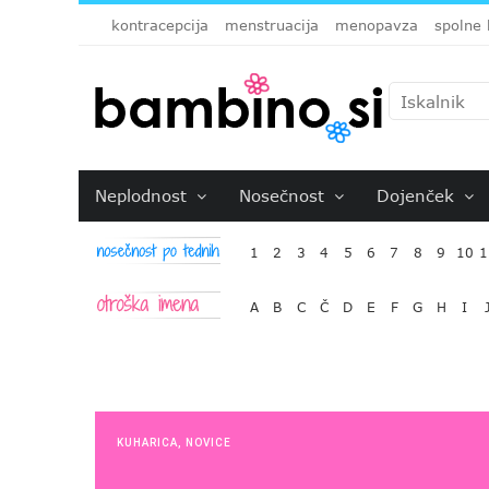
kontracepcija
menstruacija
menopavza
spolne 
Neplodnost
Nosečnost
Dojenček
1
2
3
4
5
6
7
8
9
10
1
A
B
C
Č
D
E
F
G
H
I
KUHARICA
,
NOVICE