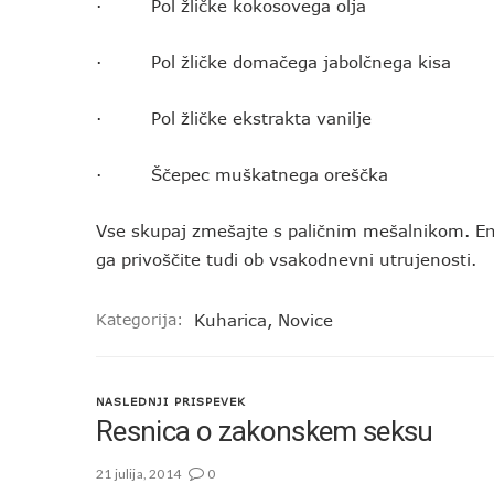
· Pol žličke kokosovega olja
· Pol žličke domačega jabolčnega kisa
· Pol žličke ekstrakta vanilje
· Ščepec muškatnega oreščka
Vse skupaj zmešajte s paličnim mešalnikom. Energ
ga privoščite tudi ob vsakodnevni utrujenosti.
Kategorija:
Kuharica
,
Novice
NASLEDNJI PRISPEVEK
Resnica o zakonskem seksu
21 julija, 2014
0