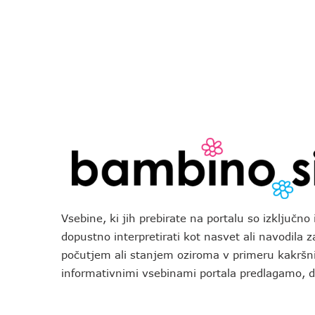
Vsebine, ki jih prebirate na portalu so izključn
dopustno interpretirati kot nasvet ali navodila 
počutjem ali stanjem oziroma v primeru kakršni
informativnimi vsebinami portala predlagamo,