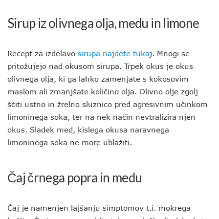
Sirup iz olivnega olja, medu in limone
Recept za izdelavo
sirupa najdete tuka
j. Mnogi se
pritožujejo nad okusom sirupa. Trpek okus je okus
olivnega olja, ki ga lahko zamenjate s kokosovim
maslom ali zmanjšate količino olja. Olivno olje zgolj
ščiti ustno in žrelno sluznico pred agresivnim učinkom
limoninega soka, ter na nek način nevtralizira njen
okus. Sladek med, kislega okusa naravnega
limoninega soka ne more ublažiti.
Čaj črnega popra in medu
Čaj je namenjen lajšanju simptomov t.i. mokrega