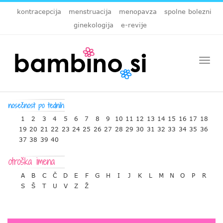
kontracepcija
menstruacija
menopavza
spolne bolezni
ginekologija
e-revije
Togg
navi
1
2
3
4
5
6
7
8
9
10
11
12
13
14
15
16
17
18
19
20
21
22
23
24
25
26
27
28
29
30
31
32
33
34
35
36
37
38
39
40
A
B
C
Č
D
E
F
G
H
I
J
K
L
M
N
O
P
R
S
Š
T
U
V
Z
Ž