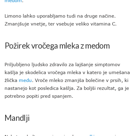
medom
.
Limono lahko uporabljamo tudi na druge načine.
Zmanjšuje vnetje, ter vsebuje veliko vitamina C.
Požirek vročega mleka z medom
Priljubljeno ljudsko zdravilo za lajšanje simptomov
kašlja je skodelica vročega mleka v katero je umešana
žlička
medu
. Vroče mleko zmanjša bolečine v prsih, ki
nastanejo kot posledica kašlja. Za boljši rezultat, ga je
potrebno popiti pred spanjem.
Mandlji