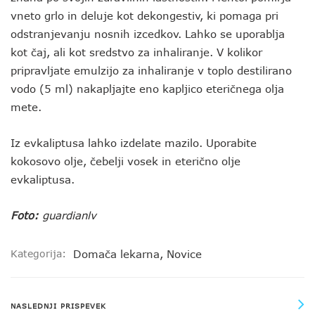
vneto grlo in deluje kot dekongestiv, ki pomaga pri
odstranjevanju nosnih izcedkov. Lahko se uporablja
kot čaj, ali kot sredstvo za inhaliranje. V kolikor
pripravljate emulzijo za inhaliranje v toplo destilirano
vodo (5 ml) nakapljajte eno kapljico eteričnega olja
mete.
Iz evkaliptusa lahko izdelate mazilo. Uporabite
kokosovo olje, čebelji vosek in eterično olje
evkaliptusa.
Foto:
guardianlv
Kategorija:
Domača lekarna
,
Novice
NASLEDNJI PRISPEVEK