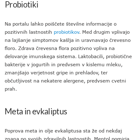
Probiotiki
Na portalu lahko poiščete številne informacije o
pozitivnih lastnostih
probiotikov
. Med drugim vplivajo
na lajšanje simptomov kašlja in uravnavajo črevesno
floro. Zdrava črevesna flora pozitivno vpliva na
delovanje imunskega sistema. Laktobacili, probiotične
bakterije v jogurtih in predvsem v kislemu mleku,
zmanjšajo verjetnost gripe in prehladov, ter
občutljivost na nekatere alergene, predvsem cvetni
prah.
Meta in evkaliptus
Poprova meta in olje evkaliptusa sta že od nekdaj
znana po svojih zdravilnih lastnostih. Mentol pomirja