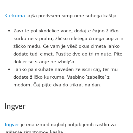
Kurkuma
lajša predvsem simptome suhega kašlja
Zavrite pol skodelice vode, dodajte čajno žličko
kurkume v prahu, žličko mletega črnega popra in
žličko medu. Če vam je všeč okus cimeta lahko
dodate tudi cimet. Pustite dve do tri minute. Pite
dokler se stanje ne izboljša.
Lahko pa skuhate naveden zeliščni čaj, ter mu
dodate žličko kurkume. Vsebino ‘zabelite’ z
medom. Čaj pijte dva do trikrat na dan.
Ingver
Ingver
je ena izmed najbolj priljubljenih rastlin za
lajšanje simptomov kašlja.