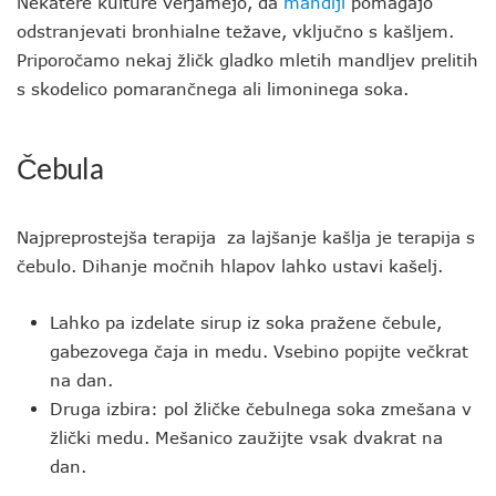
Nekatere kulture verjamejo, da
mandlji
pomagajo
odstranjevati bronhialne težave, vključno s kašljem.
Priporočamo nekaj žličk gladko mletih mandljev prelitih
s skodelico pomarančnega ali limoninega soka.
Čebula
Najpreprostejša terapija za lajšanje kašlja je terapija s
čebulo. Dihanje močnih hlapov lahko ustavi kašelj.
Lahko pa izdelate sirup iz soka pražene čebule,
gabezovega čaja in medu. Vsebino popijte večkrat
na dan.
Druga izbira: pol žličke čebulnega soka zmešana v
žlički medu. Mešanico zaužijte vsak dvakrat na
dan.