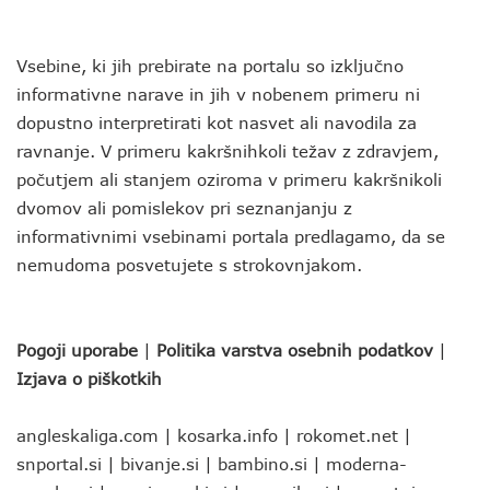
Vsebine, ki jih prebirate na portalu so izključno
informativne narave in jih v nobenem primeru ni
dopustno interpretirati kot nasvet ali navodila za
ravnanje. V primeru kakršnihkoli težav z zdravjem,
počutjem ali stanjem oziroma v primeru kakršnikoli
dvomov ali pomislekov pri seznanjanju z
informativnimi vsebinami portala predlagamo, da se
nemudoma posvetujete s strokovnjakom.
Pogoji uporabe
|
Politika varstva osebnih podatkov
|
Izjava o piškotkih
angleskaliga.com
|
kosarka.info
|
rokomet.net
|
snportal.si
|
bivanje.si
|
bambino.si
|
moderna-