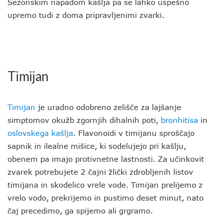
Sezonskim napadom kašlja pa se lahko uspešno
upremo tudi z doma pripravljenimi zvarki.
Timijan
Timijan
je uradno odobreno zelišče za lajšanje
simptomov okužb zgornjih dihalnih poti,
bronhitisa
in
oslovskega kašlja
. Flavonoidi v timijanu sproščajo
sapnik in ilealne mišice, ki sodelujejo pri kašlju,
obenem pa imajo protivnetne lastnosti. Za učinkovit
zvarek potrebujete 2 čajni žlički zdrobljenih listov
timijana in skodelico vrele vode. Timijan prelijemo z
vrelo vodo, prekrijemo in pustimo deset minut, nato
čaj precedimo, ga spijemo ali grgramo.