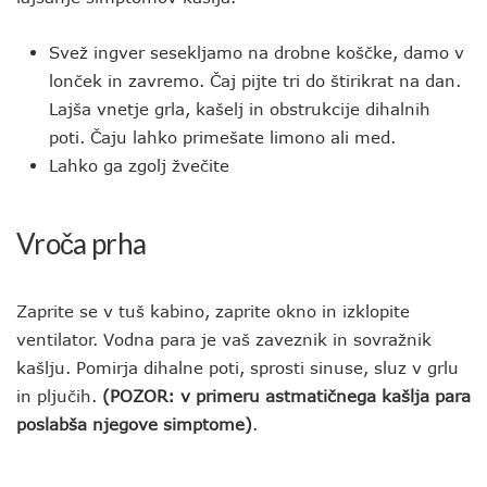
Svež ingver sesekljamo na drobne koščke, damo v
lonček in zavremo. Čaj pijte tri do štirikrat na dan.
Lajša vnetje grla, kašelj in obstrukcije dihalnih
poti. Čaju lahko primešate limono ali med.
Lahko ga zgolj žvečite
Vroča prha
Zaprite se v tuš kabino, zaprite okno in izklopite
ventilator. Vodna para je vaš zaveznik in sovražnik
kašlju. Pomirja dihalne poti, sprosti sinuse, sluz v grlu
in pljučih.
(POZOR: v primeru astmatičnega kašlja para
poslabša njegove simptome)
.