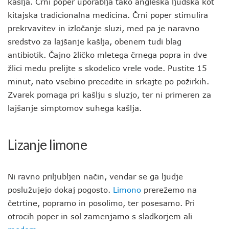
kašlja. Črni poper uporablja tako angleška ljudska kot
kitajska tradicionalna medicina. Črni poper stimulira
prekrvavitev in izločanje sluzi, med pa je naravno
sredstvo za lajšanje kašlja, obenem tudi blag
antibiotik. Čajno žličko mletega črnega popra in dve
žlici medu prelijte s skodelico vrele vode. Pustite 15
minut, nato vsebino precedite in srkajte po požirkih.
Zvarek pomaga pri kašlju s sluzjo, ter ni primeren za
lajšanje simptomov suhega kašlja.
Lizanje limone
Ni ravno priljubljen način, vendar se ga ljudje
poslužujejo dokaj pogosto.
Limono
prerežemo na
četrtine, popramo in posolimo, ter posesamo. Pri
otrocih poper in sol zamenjamo s sladkorjem ali