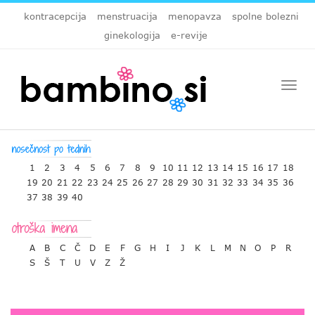
kontracepcija
menstruacija
menopavza
spolne bolezni
ginekologija
e-revije
Togg
navi
1
2
3
4
5
6
7
8
9
10
11
12
13
14
15
16
17
18
19
20
21
22
23
24
25
26
27
28
29
30
31
32
33
34
35
36
37
38
39
40
A
B
C
Č
D
E
F
G
H
I
J
K
L
M
N
O
P
R
S
Š
T
U
V
Z
Ž