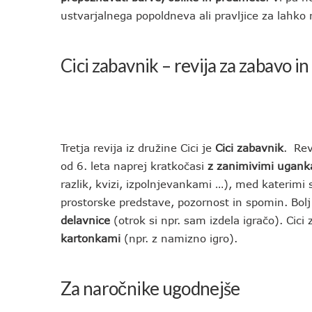
ustvarjalnega popoldneva ali pravljice za lahko 
Cici zabavnik
– revija za zabavo in
Tretja revija iz družine Cici je
Cici zabavnik
. Rev
od 6. leta naprej kratkočasi
z zanimivimi ugank
razlik, kvizi, izpolnjevankami …), med katerimi 
prostorske predstave, pozornost in spomin. Bol
delavnice
(otrok si npr. sam izdela igračo). Cic
kartonkami
(npr. z namizno igro).
Za naročnike ugodnejše