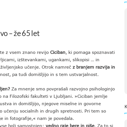
vo – že 65 let
lite z vsem znano revijo
Ciciban
, ki pomaga spoznavati
ljicami, izštevankami, ugankami, slikopisi … in
eživljenjsko učenje. Otrok namreč
z branjem razvija in
tnost, pa tudi domišljijo in s tem ustvarjalnost.
ljen?
Za mnenje smo povprašali razvojno psihologinjo
 na Filozofski fakulteti v Ljubljani. »Ciciban jemlje
ustva in domišljijo, njegove miselne in govorne
K
učenju socialnih in drugih spretnosti. Pri tem so
 in fotografije,« nam je povedala.
 vse bolj samostojen:
vedno raje bere in piše
. Za to si