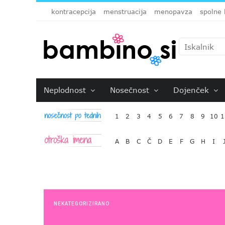
kontracepcija
menstruacija
menopavza
spolne 
Neplodnost
Nosečnost
Dojenček
1
2
3
4
5
6
7
8
9
10
1
A
B
C
Č
D
E
F
G
H
I
NEKATEGORIZIRANO