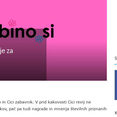
je za
S
 in Cici zabavnik. V prid kakovosti Cici revij ne
nikov, pač pa tudi nagrade in mnenja številnih priznanih
K