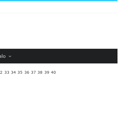
alo
32
33
34
35
36
37
38
39
40