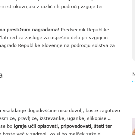
i strokovnjaki z različnih področij vzgoje ter
ema prestižnim nagradama
! Predsednik Republike
 Zlati red za zasluge za uspešno delo pri vzgoji in
nagrado Republike Slovenije na področju šolstva za
a
im vsakdanje dogodivščine niso dovolj, boste zagotovo
smice, pravljice, izštevanke, uganke, slikopise …
 se bo
igraje učil opisovati, pripovedovati, šteti ter
e boste več v zadregi, ko si bo malček zaželel