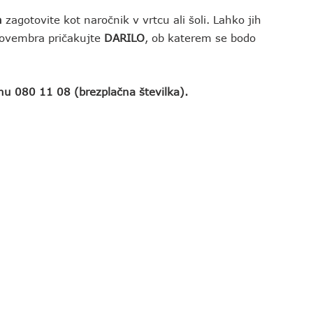
h
zagotovite kot naročnik v vrtcu ali šoli. Lahko jih
novembra pričakujte
DARILO
, ob katerem se bodo
nu 080 11 08 (brezplačna številka).