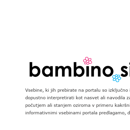
Vsebine, ki jih prebirate na portalu so izključn
dopustno interpretirati kot nasvet ali navodila 
počutjem ali stanjem oziroma v primeru kakršni
informativnimi vsebinami portala predlagamo,