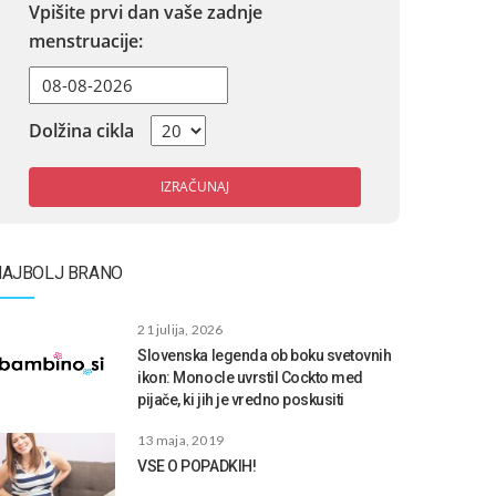
Vpišite prvi dan vaše zadnje
menstruacije:
Dolžina cikla
IZRAČUNAJ
NAJBOLJ BRANO
21 julija, 2026
Slovenska legenda ob boku svetovnih
ikon: Monocle uvrstil Cockto med
pijače, ki jih je vredno poskusiti
13 maja, 2019
VSE O POPADKIH!