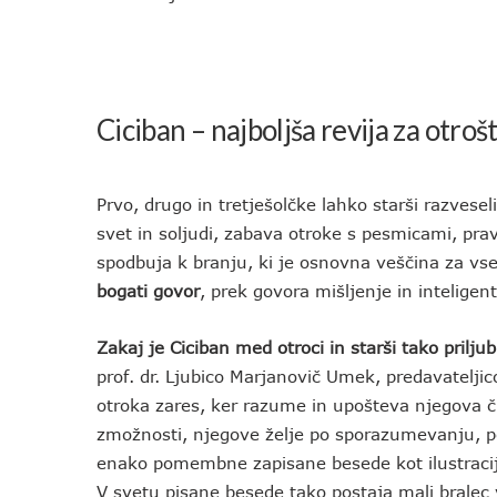
Ciciban
– najboljša revija za otrošt
Prvo, drugo in tretješolčke lahko starši razvese
svet in soljudi, zabava otroke s pesmicami, prav
spodbuja k branju, ki je osnovna veščina za vs
bogati govor
, prek govora mišljenje in inteligen
Zakaj je Ciciban med otroci in starši tako priljub
prof. dr. Ljubico Marjanovič Umek, predavateljico
otroka zares, ker razume in upošteva njegova č
zmožnosti, njegove želje po sporazumevanju, po 
enako pomembne zapisane besede kot ilustracije
V svetu pisane besede tako postaja mali bralec