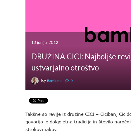
13 junija, 2012
DRUŽINA CICI: Najboljše revi
ustvarjalno otroštvo
By
Bambino
0
Takšne so revije iz družine CICI – Ciciban, Cicido
govorijo le dolgoletna tradicija in število naroč
strokovnjakov.