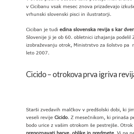
v Cicibanu vsak mesec znova prizadevajo izkušen
vrhunski slovenski pisci in ilustratorji.
Ciciban je tudi
edina slovenska revija s kar dv
Slovenije ji je ob 60. obletnici izhajanja podelil
izobraževanju otrok, Ministrstvo za šolstvo pa 
leto 2007.
Cicido
– otrokova prva igriva revij
Starši zvedavih malčkov v predšolski dobi, ki j
veseli revije
Cicido
. Z mesečnikom, ki prinaša pe
bodo urice z vašim otrokom še pestrejše. Otrok
prepoznavati barve, oblike in predmete
. Vi pa n