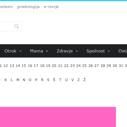
bolezni
ginekologija
e-revije
Otrok
Mama
Zdravje
Spolnost
Ost
1
12
13
14
15
16
17
18
19
20
21
22
23
24
25
26
27
28
29
30
31
J
K
L
M
N
O
P
R
S
Š
T
U
V
Z
Ž