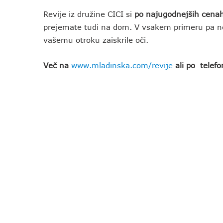
Revije iz družine CICI si
po najugodnejših cena
prejemate tudi na dom. V vsakem primeru pa 
vašemu otroku zaiskrile oči.
Več na
www.mladinska.com/revije
ali po telefo