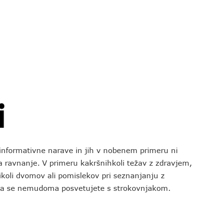
o informativne narave in jih v nobenem primeru ni
za ravnanje. V primeru kakršnihkoli težav z zdravjem,
koli dvomov ali pomislekov pri seznanjanju z
 da se nemudoma posvetujete s strokovnjakom.