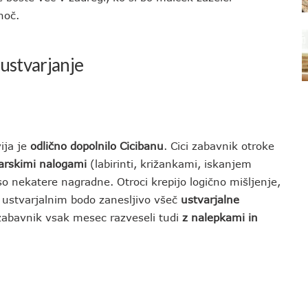
noč.
 ustvarjanje
ija je
odlično dopolnilo Cicibanu
. Cici zabavnik otroke
arskimi nalogami
(labirinti, križankami, iskanjem
so nekatere nagradne. Otroci krepijo logično mišljenje,
j ustvarjalnim bodo zanesljivo všeč
ustvarjalne
i zabavnik vsak mesec razveseli tudi
z nalepkami in