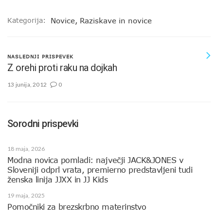
Kategorija:
Novice
,
Raziskave in novice
NASLEDNJI PRISPEVEK
Z orehi proti raku na dojkah
13 junija, 2012
0
Sorodni prispevki
18 maja, 2026
Modna novica pomladi: največji JACK&JONES v
Sloveniji odprl vrata, premierno predstavljeni tudi
ženska linija JJXX in JJ Kids
19 maja, 2025
Pomočniki za brezskrbno materinstvo