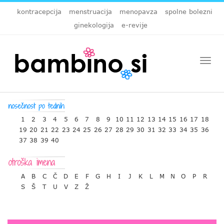
kontracepcija
menstruacija
menopavza
spolne bolezni
ginekologija
e-revije
Togg
navi
1
2
3
4
5
6
7
8
9
10
11
12
13
14
15
16
17
18
19
20
21
22
23
24
25
26
27
28
29
30
31
32
33
34
35
36
37
38
39
40
A
B
C
Č
D
E
F
G
H
I
J
K
L
M
N
O
P
R
S
Š
T
U
V
Z
Ž