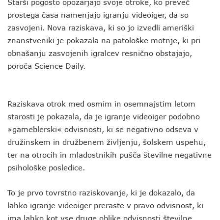
Starši pogosto opozarjajo svoje otroke, ko preveč
prostega časa namenjajo igranju videoiger, da so
zasvojeni. Nova raziskava, ki so jo izvedli ameriški
znanstveniki je pokazala na patološke motnje, ki pri
obnašanju zasvojenih igralcev resnično obstajajo,
poroča Science Daily.
Raziskava otrok med osmim in osemnajstim letom
starosti je pokazala, da je igranje videoiger podobno
»gameblerski« odvisnosti, ki se negativno odseva v
družinskem in družbenem življenju, šolskem uspehu,
ter na otrocih in mladostnikih pušča številne negativne
psihološke posledice.
To je prvo tovrstno raziskovanje, ki je dokazalo, da
lahko igranje videoiger preraste v pravo odvisnost, ki
ima lahko kot vse druge oblike odvisnosti številne