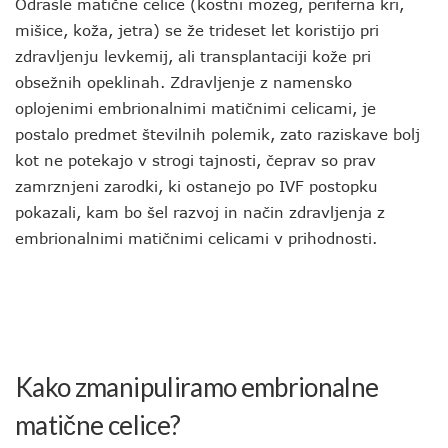
Odrasle matične celice (kostni mozeg, periferna kri,
mišice, koža, jetra) se že trideset let koristijo pri
zdravljenju levkemij, ali transplantaciji kože pri
obsežnih opeklinah. Zdravljenje z namensko
oplojenimi embrionalnimi matičnimi celicami, je
postalo predmet številnih polemik, zato raziskave bolj
kot ne potekajo v strogi tajnosti, čeprav so prav
zamrznjeni zarodki, ki ostanejo po IVF postopku
pokazali, kam bo šel razvoj in način zdravljenja z
embrionalnimi matičnimi celicami v prihodnosti.
Kako zmanipuliramo embrionalne
matične celice?