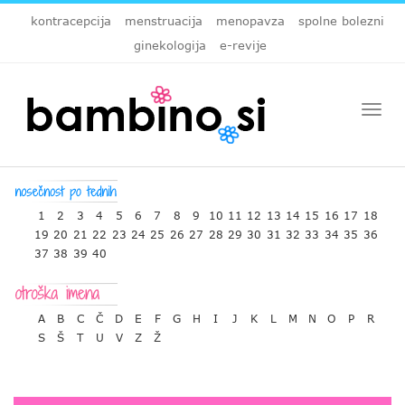
kontracepcija
menstruacija
menopavza
spolne bolezni
ginekologija
e-revije
Togg
navi
1
2
3
4
5
6
7
8
9
10
11
12
13
14
15
16
17
18
19
20
21
22
23
24
25
26
27
28
29
30
31
32
33
34
35
36
37
38
39
40
A
B
C
Č
D
E
F
G
H
I
J
K
L
M
N
O
P
R
S
Š
T
U
V
Z
Ž