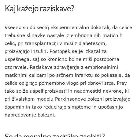
Kaj kažejo raziskave?
Vseeno so do sedaj eksperimentalno dokazali, da celice
trebušne slinavke nastale iz embrionalnih matičnih
celic, pri transplantaciji v miši z diabetesom,
proizvajajo inzulin. Postopek se je izkazal za
uspešnega, saj so kronično bolne miši postopoma
ozdravele. Raziskave zdravljenja z embrionalnimi
matičnimi celicami po srčnem infarktu so pokazale, da
celice odigrajo pomembno vlogo pri obnovi srca. Prav
tako so že uspeli proizvesti in nadomestiti nevrone, ki
pri živalskem modelu Parkinsonove bolezni proizvajajo
dopamin in tako reducirajo simptome in upočasnijo
napredovanje bolezni.
Se da moralne zadržke zaobiti?