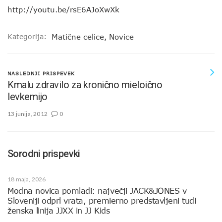
http://youtu.be/rsE6AJoXwXk
Kategorija:
Matične celice
,
Novice
NASLEDNJI PRISPEVEK
Kmalu zdravilo za kronično mieloično
levkemijo
13 junija, 2012
0
Sorodni prispevki
18 maja, 2026
Modna novica pomladi: največji JACK&JONES v
Sloveniji odprl vrata, premierno predstavljeni tudi
ženska linija JJXX in JJ Kids