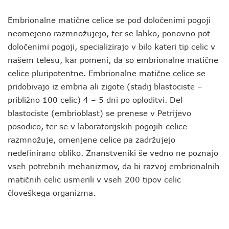
Embrionalne matične celice se pod določenimi pogoji
neomejeno razmnožujejo, ter se lahko, ponovno pot
določenimi pogoji, specializirajo v bilo kateri tip celic v
našem telesu, kar pomeni, da so embrionalne matične
celice pluripotentne. Embrionalne matične celice se
pridobivajo iz embria ali zigote (stadij blastociste –
približno 100 celic) 4 – 5 dni po oploditvi. Del
blastociste (embrioblast) se prenese v Petrijevo
posodico, ter se v laboratorijskih pogojih celice
razmnožuje, omenjene celice pa zadržujejo
nedefinirano obliko. Znanstveniki še vedno ne poznajo
vseh potrebnih mehanizmov, da bi razvoj embrionalnih
matičnih celic usmerili v vseh 200 tipov celic
človeškega organizma.