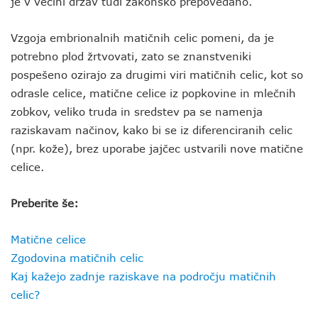
je v večini držav tudi zakonsko prepovedano.
Vzgoja embrionalnih matičnih celic pomeni, da je
potrebno plod žrtvovati, zato se znanstveniki
pospešeno ozirajo za drugimi viri matičnih celic, kot so
odrasle celice, matične celice iz popkovine in mlečnih
zobkov, veliko truda in sredstev pa se namenja
raziskavam načinov, kako bi se iz diferenciranih celic
(npr. kože), brez uporabe jajčec ustvarili nove matične
celice.
Preberite še:
Matične celice
Zgodovina matičnih celic
Kaj kažejo zadnje raziskave na področju matičnih
celic?