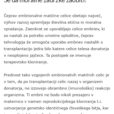
Čeprav embrionalne matične celice obetajo največ,
njihov razvoj spremljajo številna etična in moralna
vprašanja. Zaenkrat se uporabljajo celice embriev, ki
so nastali za potrebo umetne oploditve, čeprav
tehnologija že omogoča uporabo embriev nastalih s
transplantacijo jedra bilo katere celice telesa donatorja
v neoplojeno jajčece. Ta postopek se imenuje
terapevtsko kloniranje.
Prednost tako vzgojenih embrionalnih matičnih celic je
v tem, da po transplantaciji celic nazaj v organizem
donatorja, ne izzovejo obrambno (imunološko) reakcijo
organizma. Ti embrii ne bodo nikoli presajeni v
maternico v namen reprodukcijskega kloniranja t.i.
ustvarjanja genetsko identičnega človeškega bitja, kar