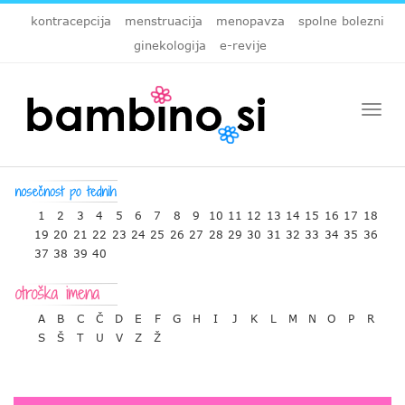
kontracepcija
menstruacija
menopavza
spolne bolezni
ginekologija
e-revije
Togg
navi
1
2
3
4
5
6
7
8
9
10
11
12
13
14
15
16
17
18
19
20
21
22
23
24
25
26
27
28
29
30
31
32
33
34
35
36
37
38
39
40
A
B
C
Č
D
E
F
G
H
I
J
K
L
M
N
O
P
R
S
Š
T
U
V
Z
Ž