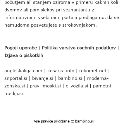
počutjem ali stanjem oziroma v primeru kakršnikoli
dvomov ali pomislekov pri seznanjanju z
informativnimi vsebinami portala predlagamo, da se
nemudoma posvetujete s strokovnjakom.
Pogoji uporabe
|
Politika varstva osebnih podatkov
|
Izjava o piškotkih
angleskaliga.com
|
kosarka.info
|
rokomet.net
|
snportal.si
|
bivanje.si
|
bambino.si
|
moderna-
zenska.si
|
pravi-moski.si
|
e-vozila.si
|
pametni-
mediji.si
Vse pravice pridržane © bambino.si