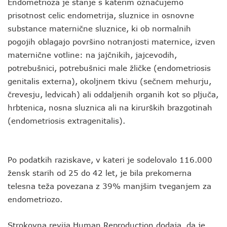
Endometrioza je stanje s katerim označujemo
prisotnost celic endometrija, sluznice in osnovne
substance maternične sluznice, ki ob normalnih
pogojih oblagajo površino notranjosti maternice, izven
maternične votline: na jajčnikih, jajcevodih,
potrebušnici, potrebušnici male žličke (endometriosis
genitalis externa), okoljnem tkivu (sečnem mehurju,
črevesju, ledvicah) ali oddaljenih organih kot so pljuča,
hrbtenica, nosna sluznica ali na kirurških brazgotinah
(endometriosis extragenitalis).
Po podatkih raziskave, v kateri je sodelovalo 116.000
žensk starih od 25 do 42 let, je bila prekomerna
telesna teža povezana z 39% manjšim tveganjem za
endometriozo.
Strokovna revija Human Reproduction dodaja, da je