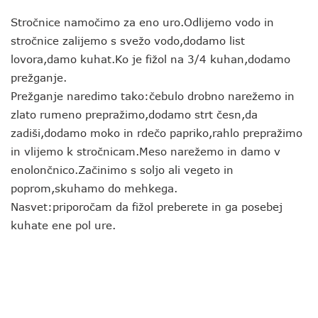
Stročnice namočimo za eno uro.Odlijemo vodo in
stročnice zalijemo s svežo vodo,dodamo list
lovora,damo kuhat.Ko je fižol na 3/4 kuhan,dodamo
prežganje.
Prežganje naredimo tako:čebulo drobno narežemo in
zlato rumeno prepražimo,dodamo strt česn,da
zadiši,dodamo moko in rdečo papriko,rahlo prepražimo
in vlijemo k stročnicam.Meso narežemo in damo v
enolončnico.Začinimo s soljo ali vegeto in
poprom,skuhamo do mehkega.
Nasvet:priporočam da fižol preberete in ga posebej
kuhate ene pol ure.