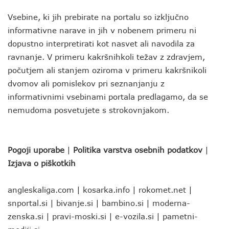
Vsebine, ki jih prebirate na portalu so izključno
informativne narave in jih v nobenem primeru ni
dopustno interpretirati kot nasvet ali navodila za
ravnanje. V primeru kakršnihkoli težav z zdravjem,
počutjem ali stanjem oziroma v primeru kakršnikoli
dvomov ali pomislekov pri seznanjanju z
informativnimi vsebinami portala predlagamo, da se
nemudoma posvetujete s strokovnjakom.
Pogoji uporabe
|
Politika varstva osebnih podatkov
|
Izjava o piškotkih
angleskaliga.com
|
kosarka.info
|
rokomet.net
|
snportal.si
|
bivanje.si
|
bambino.si
|
moderna-
zenska.si
|
pravi-moski.si
|
e-vozila.si
|
pametni-