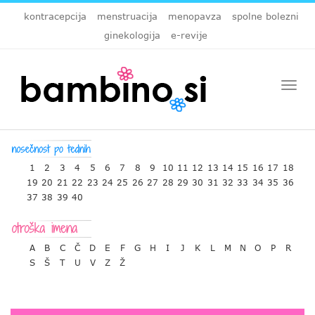
kontracepcija
menstruacija
menopavza
spolne bolezni
ginekologija
e-revije
Togg
navi
1
2
3
4
5
6
7
8
9
10
11
12
13
14
15
16
17
18
19
20
21
22
23
24
25
26
27
28
29
30
31
32
33
34
35
36
37
38
39
40
A
B
C
Č
D
E
F
G
H
I
J
K
L
M
N
O
P
R
S
Š
T
U
V
Z
Ž