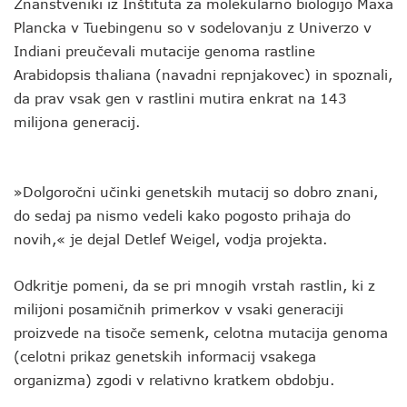
Znanstveniki iz Inštituta za molekularno biologijo Maxa
Plancka v Tuebingenu so v sodelovanju z Univerzo v
Indiani preučevali mutacije genoma rastline
Arabidopsis thaliana (navadni repnjakovec) in spoznali,
da prav vsak gen v rastlini mutira enkrat na 143
milijona generacij.
»Dolgoročni učinki genetskih mutacij so dobro znani,
do sedaj pa nismo vedeli kako pogosto prihaja do
novih,« je dejal Detlef Weigel, vodja projekta.
Odkritje pomeni, da se pri mnogih vrstah rastlin, ki z
milijoni posamičnih primerkov v vsaki generaciji
proizvede na tisoče semenk, celotna mutacija genoma
(celotni prikaz genetskih informacij vsakega
organizma) zgodi v relativno kratkem obdobju.