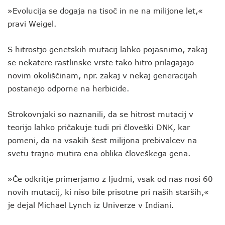
»Evolucija se dogaja na tisoč in ne na milijone let,«
pravi Weigel.
S hitrostjo genetskih mutacij lahko pojasnimo, zakaj
se nekatere rastlinske vrste tako hitro prilagajajo
novim okoliščinam, npr. zakaj v nekaj generacijah
postanejo odporne na herbicide.
Strokovnjaki so naznanili, da se hitrost mutacij v
teorijo lahko pričakuje tudi pri človeški DNK, kar
pomeni, da na vsakih šest milijona prebivalcev na
svetu trajno mutira ena oblika človeškega gena.
»Če odkritje primerjamo z ljudmi, vsak od nas nosi 60
novih mutacij, ki niso bile prisotne pri naših starših,«
je dejal Michael Lynch iz Univerze v Indiani.