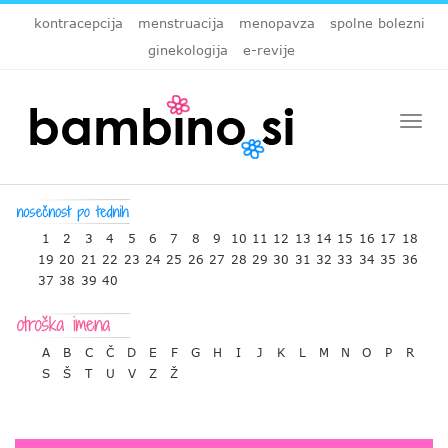
kontracepcija
menstruacija
menopavza
spolne bolezni
ginekologija
e-revije
Togg
navi
1
2
3
4
5
6
7
8
9
10
11
12
13
14
15
16
17
18
19
20
21
22
23
24
25
26
27
28
29
30
31
32
33
34
35
36
37
38
39
40
A
B
C
Č
D
E
F
G
H
I
J
K
L
M
N
O
P
R
S
Š
T
U
V
Z
Ž