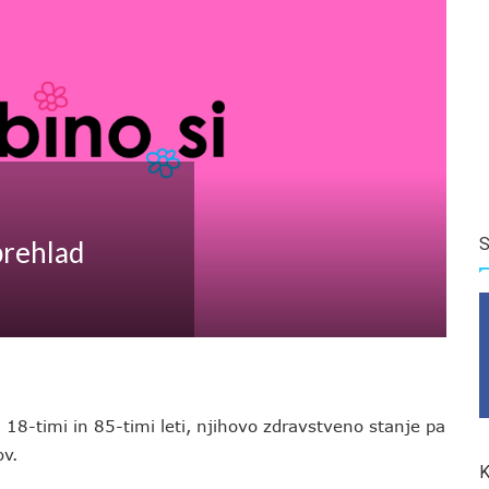
S
prehlad
d 18-timi in 85-timi leti, njihovo zdravstveno stanje pa
ov.
K