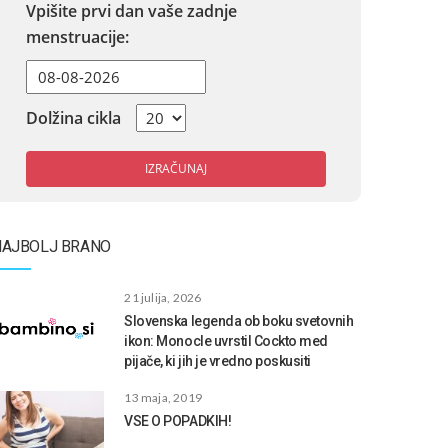
Vpišite prvi dan vaše zadnje
menstruacije:
Dolžina cikla
IZRAČUNAJ
NAJBOLJ BRANO
21 julija, 2026
Slovenska legenda ob boku svetovnih
ikon: Monocle uvrstil Cockto med
pijače, ki jih je vredno poskusiti
13 maja, 2019
VSE O POPADKIH!