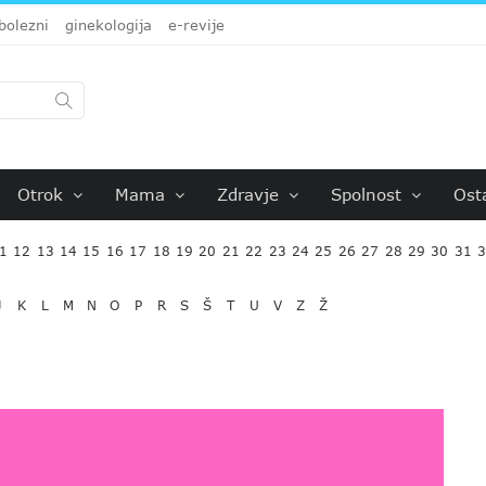
bolezni
ginekologija
e-revije
Otrok
Mama
Zdravje
Spolnost
Ost
1
12
13
14
15
16
17
18
19
20
21
22
23
24
25
26
27
28
29
30
31
J
K
L
M
N
O
P
R
S
Š
T
U
V
Z
Ž