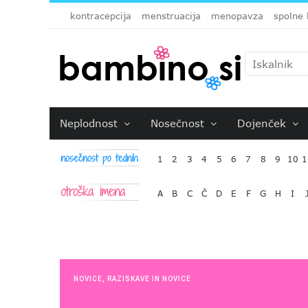
kontracepcija
menstruacija
menopavza
spolne 
Neplodnost
Nosečnost
Dojenček
1
2
3
4
5
6
7
8
9
10
1
A
B
C
Č
D
E
F
G
H
I
NOVICE
,
RAZISKAVE IN NOVICE