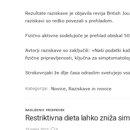
Rezultate raziskave je objavila revija British Jo
raziskavi so redko povezali s prehladom.
Fizično aktivne sodelujoče je prehlad obiskal 5
Avtorji raziskave so zaključili: »Naši podatki k
fizične pripravljenosti, ključna za simptomatologi
Strokovnjaki že dlje časa odraslim svetujejo v
Kategorija:
Novice
,
Raziskave in novice
NASLEDNJI PRISPEVEK
Restriktivna dieta lahko zniža 
13 junija, 2012
0