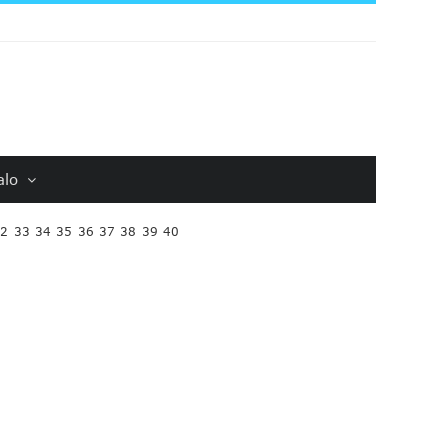
alo
32
33
34
35
36
37
38
39
40