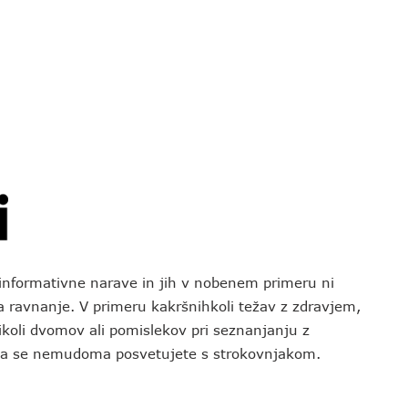
o informativne narave in jih v nobenem primeru ni
za ravnanje. V primeru kakršnihkoli težav z zdravjem,
koli dvomov ali pomislekov pri seznanjanju z
 da se nemudoma posvetujete s strokovnjakom.