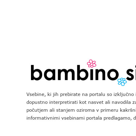
Vsebine, ki jih prebirate na portalu so izključn
dopustno interpretirati kot nasvet ali navodila 
počutjem ali stanjem oziroma v primeru kakršni
informativnimi vsebinami portala predlagamo,