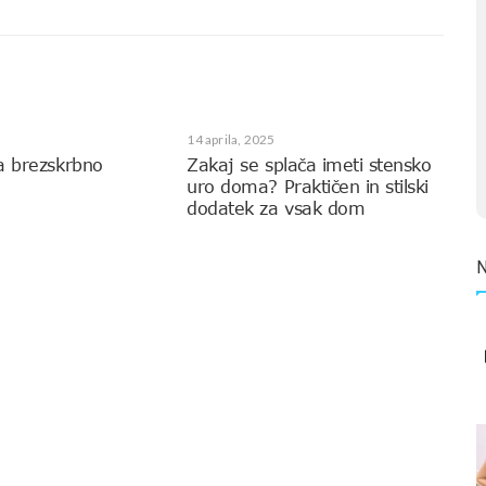
14 aprila, 2025
a brezskrbno
Zakaj se splača imeti stensko
uro doma? Praktičen in stilski
dodatek za vsak dom