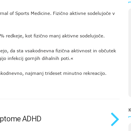
urnal of Sports Medicine. Fizično aktivne sodelujoče v
0% redkeje, kot fizično manj aktivne sodelujoče.
ažejo, da sta vsakodnevna fizična aktivnost in občutek
jo infekcij gornjih dihalnih poti.«
sakodnevno, najmanj trideset minutno rekreacijo.
K
simptome ADHD