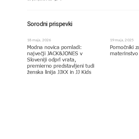
Sorodni prispevki
18 maja, 2026
19 maja, 2025
Modna novica pomladi:
Pomočniki z
največji JACK&JONES v
materinstvo
Sloveniji odprl vrata,
premierno predstavljeni tudi
ženska linija JJXX in JJ Kids