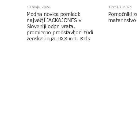
18 maja, 2026
19 maja, 2025
Modna novica pomladi:
Pomočniki z
največji JACK&JONES v
materinstvo
Sloveniji odprl vrata,
premierno predstavljeni tudi
ženska linija JJXX in JJ Kids