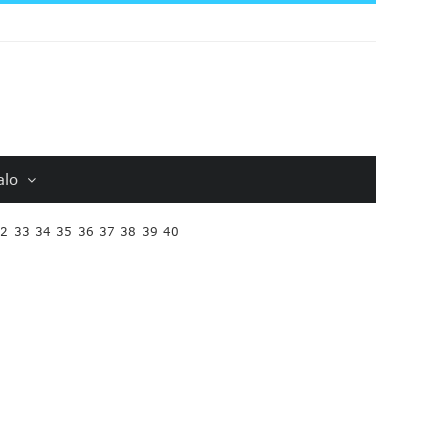
alo
32
33
34
35
36
37
38
39
40