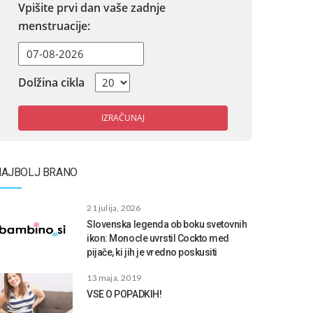
Vpišite prvi dan vaše zadnje
menstruacije:
Dolžina cikla
IZRAČUNAJ
NAJBOLJ BRANO
21 julija, 2026
Slovenska legenda ob boku svetovnih
ikon: Monocle uvrstil Cockto med
pijače, ki jih je vredno poskusiti
13 maja, 2019
VSE O POPADKIH!