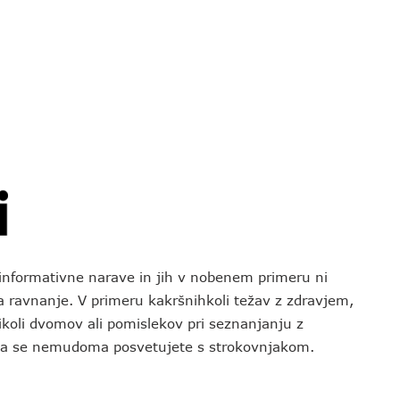
o informativne narave in jih v nobenem primeru ni
za ravnanje. V primeru kakršnihkoli težav z zdravjem,
koli dvomov ali pomislekov pri seznanjanju z
 da se nemudoma posvetujete s strokovnjakom.