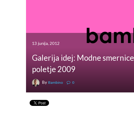
13 junija, 2012
Galerija idej: Modne smernic
poletje 2009
By
Bambino
0