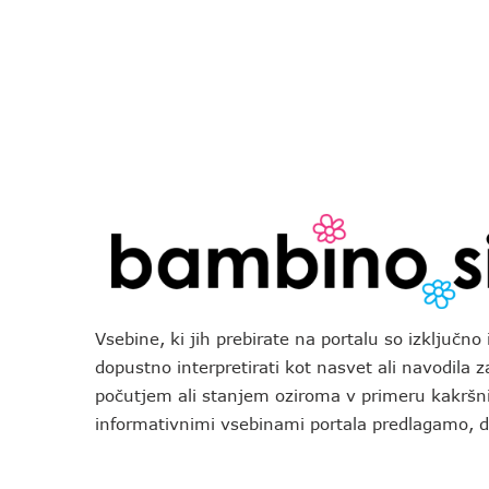
Vsebine, ki jih prebirate na portalu so izključn
dopustno interpretirati kot nasvet ali navodila 
počutjem ali stanjem oziroma v primeru kakršni
informativnimi vsebinami portala predlagamo,