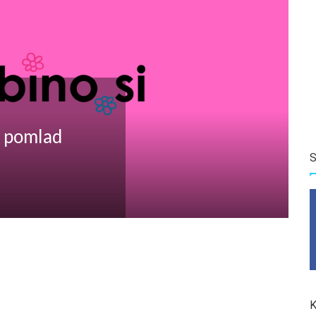
e pomlad
S
K