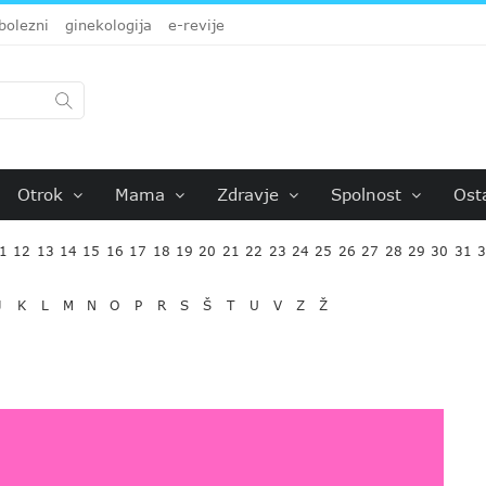
bolezni
ginekologija
e-revije
Otrok
Mama
Zdravje
Spolnost
Ost
1
12
13
14
15
16
17
18
19
20
21
22
23
24
25
26
27
28
29
30
31
J
K
L
M
N
O
P
R
S
Š
T
U
V
Z
Ž