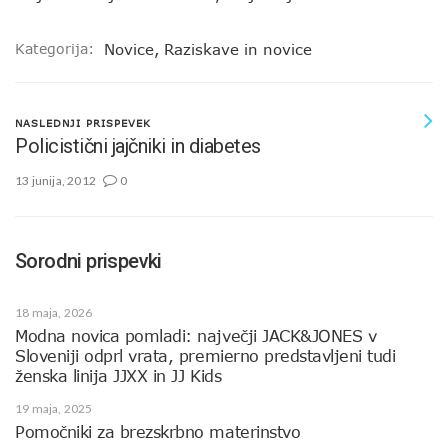
Kategorija:
Novice
,
Raziskave in novice
NASLEDNJI PRISPEVEK
Policistični jajčniki in diabetes
13 junija, 2012
0
Sorodni prispevki
18 maja, 2026
Modna novica pomladi: največji JACK&JONES v
Sloveniji odprl vrata, premierno predstavljeni tudi
ženska linija JJXX in JJ Kids
19 maja, 2025
Pomočniki za brezskrbno materinstvo