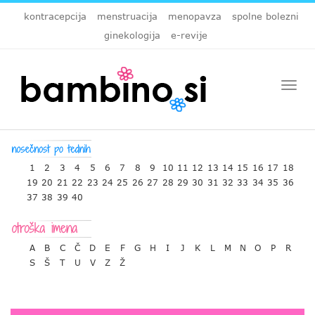
kontracepcija
menstruacija
menopavza
spolne bolezni
ginekologija
e-revije
Togg
navi
1
2
3
4
5
6
7
8
9
10
11
12
13
14
15
16
17
18
19
20
21
22
23
24
25
26
27
28
29
30
31
32
33
34
35
36
37
38
39
40
A
B
C
Č
D
E
F
G
H
I
J
K
L
M
N
O
P
R
S
Š
T
U
V
Z
Ž