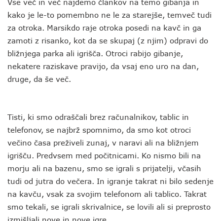
Vse več in več najdemo člankov na temo gibanja in
kako je le-to pomembno ne le za starejše, temveč tudi
za otroka. Marsikdo raje otroka posedi na kavč in ga
zamoti z risanko, kot da se skupaj (z njim) odpravi do
bližnjega parka ali igrišča. Otroci rabijo gibanje,
nekatere raziskave pravijo, da vsaj eno uro na dan,
druge, da še več.
Tisti, ki smo odraščali brez računalnikov, tablic in
telefonov, se najbrž spomnimo, da smo kot otroci
večino časa preživeli zunaj, v naravi ali na bližnjem
igrišču. Predvsem med počitnicami. Ko nismo bili na
morju ali na bazenu, smo se igrali s prijatelji, včasih
tudi od jutra do večera. In igranje takrat ni bilo sedenje
na kavču, vsak za svojim telefonom ali tablico. Takrat
smo tekali, se igrali skrivalnice, se lovili ali si preprosto
izmišljali nove in nove igre.