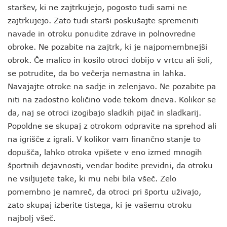
staršev, ki ne zajtrkujejo, pogosto tudi sami ne
zajtrkujejo. Zato tudi starši poskušajte spremeniti
navade in otroku ponudite zdrave in polnovredne
obroke. Ne pozabite na zajtrk, ki je najpomembnejši
obrok. Če malico in kosilo otroci dobijo v vrtcu ali šoli,
se potrudite, da bo večerja nemastna in lahka.
Navajajte otroke na sadje in zelenjavo. Ne pozabite pa
niti na zadostno količino vode tekom dneva. Kolikor se
da, naj se otroci izogibajo sladkih pijač in sladkarij.
Popoldne se skupaj z otrokom odpravite na sprehod ali
na igrišče z igrali. V kolikor vam finančno stanje to
dopušča, lahko otroka vpišete v eno izmed mnogih
športnih dejavnosti, vendar bodite previdni, da otroku
ne vsiljujete take, ki mu nebi bila všeč. Zelo
pomembno je namreč, da otroci pri športu uživajo,
zato skupaj izberite tistega, ki je vašemu otroku
najbolj všeč.