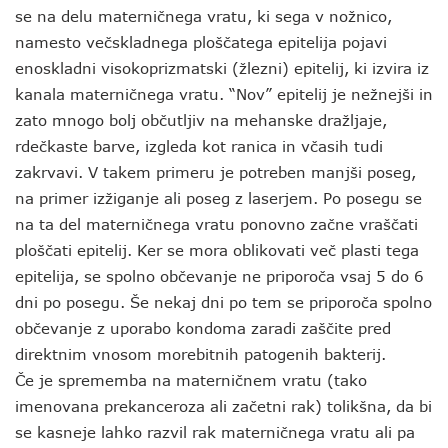
se na delu materničnega vratu, ki sega v nožnico,
namesto večskladnega ploščatega epitelija pojavi
enoskladni visokoprizmatski (žlezni) epitelij, ki izvira iz
kanala materničnega vratu. “Nov” epitelij je nežnejši in
zato mnogo bolj občutljiv na mehanske dražljaje,
rdečkaste barve, izgleda kot ranica in včasih tudi
zakrvavi. V takem primeru je potreben manjši poseg,
na primer izžiganje ali poseg z laserjem. Po posegu se
na ta del materničnega vratu ponovno začne vraščati
ploščati epitelij. Ker se mora oblikovati več plasti tega
epitelija, se spolno občevanje ne priporoča vsaj 5 do 6
dni po posegu. Še nekaj dni po tem se priporoča spolno
občevanje z uporabo kondoma zaradi zaščite pred
direktnim vnosom morebitnih patogenih bakterij.
Če je sprememba na materničnem vratu (tako
imenovana prekanceroza ali začetni rak) tolikšna, da bi
se kasneje lahko razvil rak materničnega vratu ali pa