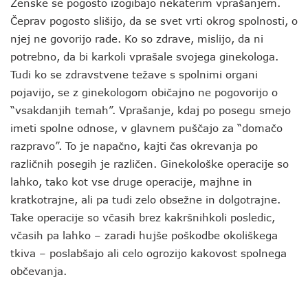
Ženske se pogosto izogibajo nekaterim vprašanjem.
Čeprav pogosto slišijo, da se svet vrti okrog spolnosti, o
njej ne govorijo rade. Ko so zdrave, mislijo, da ni
potrebno, da bi karkoli vprašale svojega ginekologa.
Tudi ko se zdravstvene težave s spolnimi organi
pojavijo, se z ginekologom običajno ne pogovorijo o
“vsakdanjih temah”. Vprašanje, kdaj po posegu smejo
imeti spolne odnose, v glavnem puščajo za “domačo
razpravo”. To je napačno, kajti čas okrevanja po
različnih posegih je različen. Ginekološke operacije so
lahko, tako kot vse druge operacije, majhne in
kratkotrajne, ali pa tudi zelo obsežne in dolgotrajne.
Take operacije so včasih brez kakršnihkoli posledic,
včasih pa lahko – zaradi hujše poškodbe okoliškega
tkiva – poslabšajo ali celo ogrozijo kakovost spolnega
občevanja.