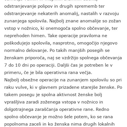
odstranjevanje polipov in drugih sprememb ter
odstranjevanje nekaterih anomalij, nastalih v razvoju
zunanjega spolovila. Najbolj znane anomalije so zožan
vstop v nožnico, ki onemogoča spolno občevanje, ter
neprehoden himen. Take operacije praviloma ne
poškodujejo spolovila, nasprotno, omogočijo njegovo
normalno delovanje. Po takih manjših posegih se
ženskam priporoča, naj se vzdržijo spolnega občevanja
7 do 10 dni po operaciji. Daljši čas je potreben le v
primeru, če je bila operativna rana večja.
Najbolj obsežne operacije na zunanjem spolovilu so pri
raku vulve, ki v glavnem prizadene starejše ženske. Po
takem posegu je spolna aktivnost ženske bolj
vprašljiva zaradi zoženega vstopa v nožnico in
dolgotrajnega zaraščanja operativne rane. Redno
spolno občevanje je možno šele potem, ko se rana
popolnoma zaceli in ko ženska nima drugih lokalnih