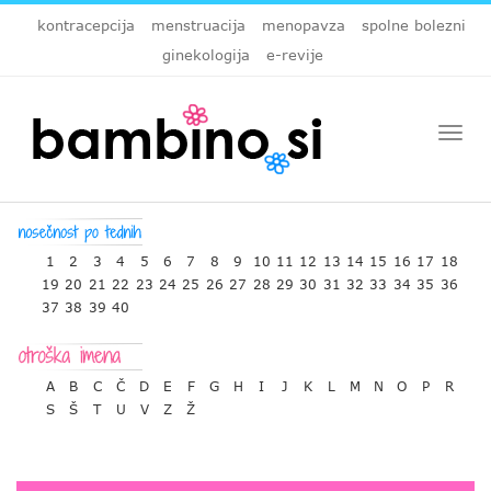
kontracepcija
menstruacija
menopavza
spolne bolezni
ginekologija
e-revije
Togg
navi
1
2
3
4
5
6
7
8
9
10
11
12
13
14
15
16
17
18
19
20
21
22
23
24
25
26
27
28
29
30
31
32
33
34
35
36
37
38
39
40
A
B
C
Č
D
E
F
G
H
I
J
K
L
M
N
O
P
R
S
Š
T
U
V
Z
Ž