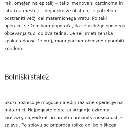
rak, omejen na epitelij – tako imenovani carcinoma in
situ (na mestu) – dejansko že obstaja, je potrebno
odstraniti večji del materničnega vratu. Po taki
operaciji se ženskam priporoča, da se vzdržijo spolnega
občevanja tudi do dva tedna. Če želi imeti ženska
spolne odnose že prej, mora partner obvezno uporabiti
kondom.
Bolniški stalež
Skozi nožnico je mogoče narediti različne operacije na
maternici. Najpogosteje gre za strganje oziroma
kiretažo, največkrat pri umetni prekinitvi nosečnosti –
splavu. Po splavu se priporoča toliko dni bolniškega