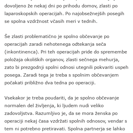
dovoljeno že nekaj dni po prihodu domov, zlasti po
laparoskopskih operacijah. Po najobsežnejših posegih
se spolna vzdržnost včasih meri v tednih.
Še zlasti problematično je spolno občevanje po
operacijah zaradi nehotenega odtekanja seča
(inkontinenca). Pri teh operacijah pride do spremembe
položaja okoliških organov, zlasti sečnega mehurja,
zato bi prezgodnji spolni odnosi utegnili pokvariti uspeh
posega. Zaradi tega je treba s spolnim občevanjem
počakati približno dva tedna po operaciji.
Vsekakor je treba poudariti, da je spolno občevanje
normalen del življenja, ki ljudem nudi veliko
zadovoljstva. Razumljivo je, da se mora ženska po
operaciji nekaj časa vzdržati spolnih odnosov, vendar s
tem ni potrebno pretiravati. Spolna partnerja se lahko