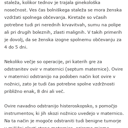
staleža, kolikor tednov je trajala ginekološka
nosečnost. Ves čas bolniškega staleža se mora ženska
vzdržati spolnega občevanja. Kiretaže so včasih
potrebne tudi pri nerednih krvavitvah, sumu na polipe
ali pri drugih boleznih, zlasti malignih. V takih primerih
je dovolj, da se ženska izogne spolnemu občevanju za
4 do 5 dni.
Nekoliko večje so operacije, pri katerih gre za
odstranitev ovir v maternici (septum maternice). Ovire
v maternici odstranijo na podoben način kot ovire v
nožnici, zato je tudi čas potrebne spolne vzdržnosti
približno enak, 8 dni ali več.
Ovire navadno odstranijo histeroskopsko, s pomočjo
instrumentov, ki jih skozi nožnico uvedejo v maternico.
Na ta način je mogoče odstraniti tudi benigne tumorje