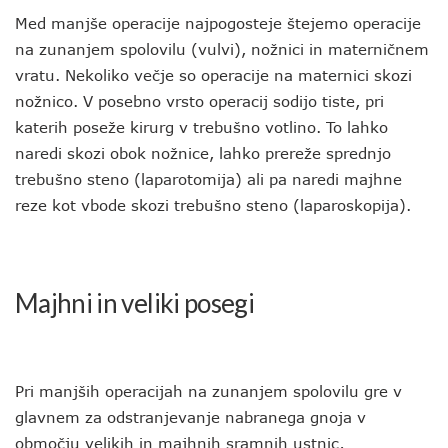
Med manjše operacije najpogosteje štejemo operacije
na zunanjem spolovilu (vulvi), nožnici in materničnem
vratu. Nekoliko večje so operacije na maternici skozi
nožnico. V posebno vrsto operacij sodijo tiste, pri
katerih poseže kirurg v trebušno votlino. To lahko
naredi skozi obok nožnice, lahko prereže sprednjo
trebušno steno (laparotomija) ali pa naredi majhne
reze kot vbode skozi trebušno steno (laparoskopija).
Majhni in veliki posegi
Pri manjših operacijah na zunanjem spolovilu gre v
glavnem za odstranjevanje nabranega gnoja v
območju velikih in majhnih sramnih ustnic,