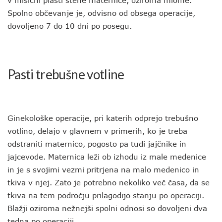
v mišični plasti stene maternice, oziroma miome.
Spolno občevanje je, odvisno od obsega operacije,
dovoljeno 7 do 10 dni po posegu.
Pasti trebušne votline
Ginekološke operacije, pri katerih odprejo trebušno
votlino, delajo v glavnem v primerih, ko je treba
odstraniti maternico, pogosto pa tudi jajčnike in
jajcevode. Maternica leži ob izhodu iz male medenice
in je s svojimi vezmi pritrjena na malo medenico in
tkiva v njej. Zato je potrebno nekoliko več časa, da se
tkiva na tem področju prilagodijo stanju po operaciji.
Blažji oziroma nežnejši spolni odnosi so dovoljeni dva
tedna po operaciji.