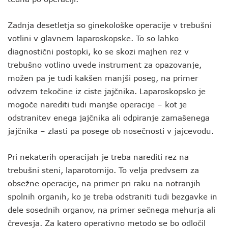
Zadnja desetletja so ginekološke operacije v trebušni
votlini v glavnem laparoskopske. To so lahko
diagnostični postopki, ko se skozi majhen rez v
trebušno votlino uvede instrument za opazovanje,
možen pa je tudi kakšen manjši poseg, na primer
odvzem tekočine iz ciste jajčnika. Laparoskopsko je
mogoče narediti tudi manjše operacije – kot je
odstranitev enega jajčnika ali odpiranje zamašenega
jajčnika – zlasti pa posege ob nosečnosti v jajcevodu.
Pri nekaterih operacijah je treba narediti rez na
trebušni steni, laparotomijo. To velja predvsem za
obsežne operacije, na primer pri raku na notranjih
spolnih organih, ko je treba odstraniti tudi bezgavke in
dele sosednih organov, na primer sečnega mehurja ali
črevesja. Za katero operativno metodo se bo odločil