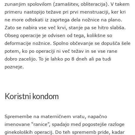
zunanjim spolovilom (zamašitev, obliteracija). V takem
primeru nastopijo težave pri prvi menstruaciji, ker kri
ne more odtekati iz zaprtega dela nožnice na plano.
Zato se nabira vse več krvi, stanje pa se hitro slabša.
Obseg operacije je odvisen od tega, kolikšne so
deformacije nožnice. Spolno občevanje se dopušča šele
potem, ko po operaciji ni več težav in se vse rane
dobro zacelijo. To je lahko po 8 dneh ali pa tudi
pozneje.
Koristni kondom
Spremembe na materničnem vratu, napačno
imenovane “ranice”, spadajo med pogostejše razloge
ginekoloških operacij. Do teh sprememb pride, kadar