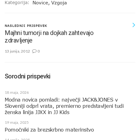
Kategorija:
Novice
,
Vzgoja
NASLEDNJI PRISPEVEK
Majhni tumorji na dojkah zahtevajo
zdravljenje
13 junija, 2012
0
Sorodni prispevki
18 maja, 2026
Modna novica pomladi: največji JACK&JONES v
Sloveniji odprl vrata, premierno predstavljeni tudi
ženska linija JJXX in JJ Kids
19 maja, 2025
Pomočniki za brezskrbno materinstvo
14 aprila, 2025