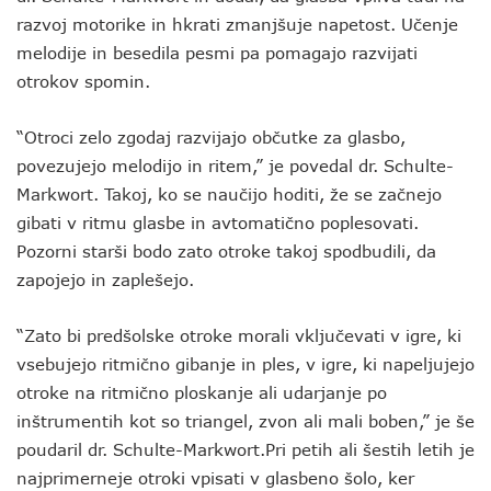
razvoj motorike in hkrati zmanjšuje napetost. Učenje
melodije in besedila pesmi pa pomagajo razvijati
otrokov spomin.
“Otroci zelo zgodaj razvijajo občutke za glasbo,
povezujejo melodijo in ritem,” je povedal dr. Schulte-
Markwort. Takoj, ko se naučijo hoditi, že se začnejo
gibati v ritmu glasbe in avtomatično poplesovati.
Pozorni starši bodo zato otroke takoj spodbudili, da
zapojejo in zaplešejo.
“Zato bi predšolske otroke morali vključevati v igre, ki
vsebujejo ritmično gibanje in ples, v igre, ki napeljujejo
otroke na ritmično ploskanje ali udarjanje po
inštrumentih kot so triangel, zvon ali mali boben,” je še
poudaril dr. Schulte-Markwort.Pri petih ali šestih letih je
najprimerneje otroki vpisati v glasbeno šolo, ker