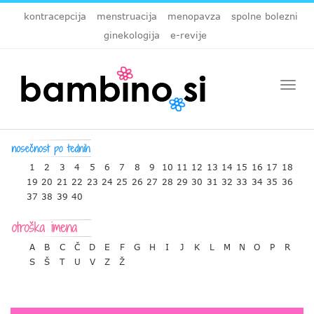
kontracepcija
menstruacija
menopavza
spolne bolezni
ginekologija
e-revije
Togg
navi
1
2
3
4
5
6
7
8
9
10
11
12
13
14
15
16
17
18
19
20
21
22
23
24
25
26
27
28
29
30
31
32
33
34
35
36
37
38
39
40
A
B
C
Č
D
E
F
G
H
I
J
K
L
M
N
O
P
R
S
Š
T
U
V
Z
Ž