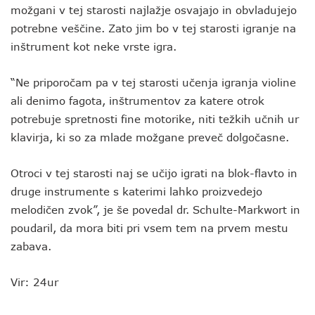
možgani v tej starosti najlažje osvajajo in obvladujejo
potrebne veščine. Zato jim bo v tej starosti igranje na
inštrument kot neke vrste igra.
“Ne priporočam pa v tej starosti učenja igranja violine
ali denimo fagota, inštrumentov za katere otrok
potrebuje spretnosti fine motorike, niti težkih učnih ur
klavirja, ki so za mlade možgane preveč dolgočasne.
Otroci v tej starosti naj se učijo igrati na blok-flavto in
druge instrumente s katerimi lahko proizvedejo
melodičen zvok”, je še povedal dr. Schulte-Markwort in
poudaril, da mora biti pri vsem tem na prvem mestu
zabava.
Vir: 24ur