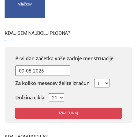
všečkov
KDAJ SEM NAJBOLJ PLODNA?
Prvi dan začetka vaše zadnje menstruacije
Za koliko mesecev želite izračun
Dolžina cikla
IZRAČUNAJ
KDAJ BOM RODILA?