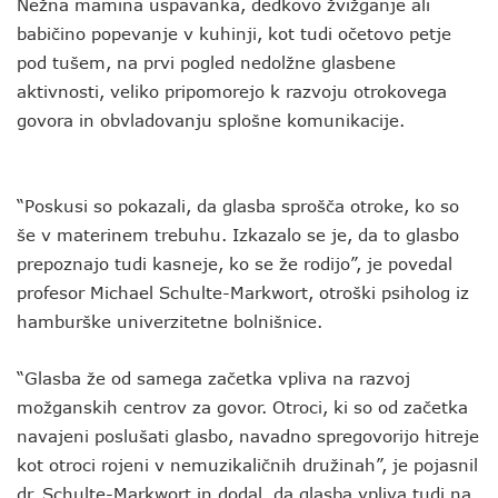
Nežna mamina uspavanka, dedkovo žvižganje ali
babičino popevanje v kuhinji, kot tudi očetovo petje
pod tušem, na prvi pogled nedolžne glasbene
aktivnosti, veliko pripomorejo k razvoju otrokovega
govora in obvladovanju splošne komunikacije.
“Poskusi so pokazali, da glasba sprošča otroke, ko so
še v materinem trebuhu. Izkazalo se je, da to glasbo
prepoznajo tudi kasneje, ko se že rodijo”, je povedal
profesor Michael Schulte-Markwort, otroški psiholog iz
hamburške univerzitetne bolnišnice.
“Glasba že od samega začetka vpliva na razvoj
možganskih centrov za govor. Otroci, ki so od začetka
navajeni poslušati glasbo, navadno spregovorijo hitreje
kot otroci rojeni v nemuzikaličnih družinah”, je pojasnil
dr. Schulte-Markwort in dodal, da glasba vpliva tudi na