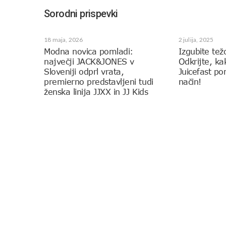
Sorodni prispevki
18 maja, 2026
2 julija, 2025
Modna novica pomladi:
Izgubite tež
največji JACK&JONES v
Odkrijte, k
Sloveniji odprl vrata,
Juicefast p
premierno predstavljeni tudi
način!
ženska linija JJXX in JJ Kids