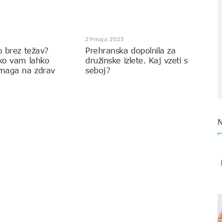
29 maja, 2025
o brez težav?
Prehranska dopolnila za
ako vam lahko
družinske izlete. Kaj vzeti s
omaga na zdrav
seboj?