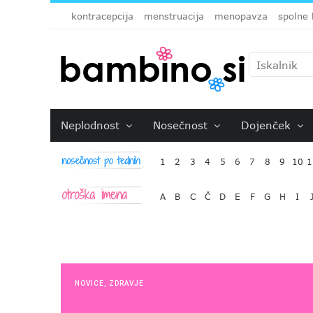
kontracepcija
menstruacija
menopavza
spolne 
Neplodnost
Nosečnost
Dojenček
1
2
3
4
5
6
7
8
9
10
1
A
B
C
Č
D
E
F
G
H
I
NOVICE
,
ZDRAVJE