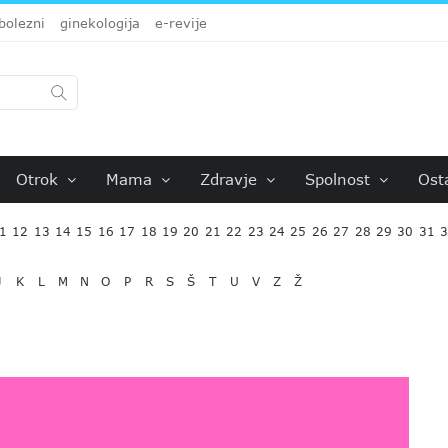
bolezni
ginekologija
e-revije
Otrok
Mama
Zdravje
Spolnost
Ost
1
12
13
14
15
16
17
18
19
20
21
22
23
24
25
26
27
28
29
30
31
J
K
L
M
N
O
P
R
S
Š
T
U
V
Z
Ž