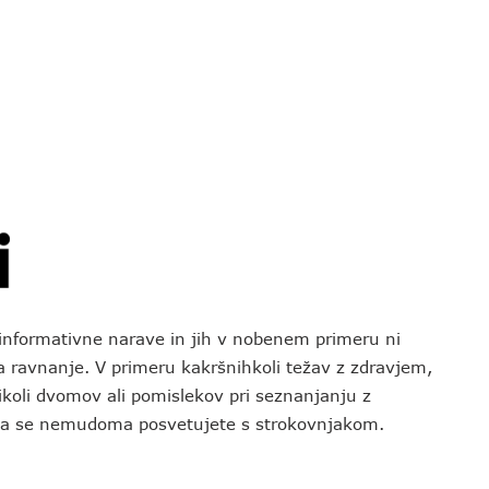
o informativne narave in jih v nobenem primeru ni
za ravnanje. V primeru kakršnihkoli težav z zdravjem,
koli dvomov ali pomislekov pri seznanjanju z
 da se nemudoma posvetujete s strokovnjakom.