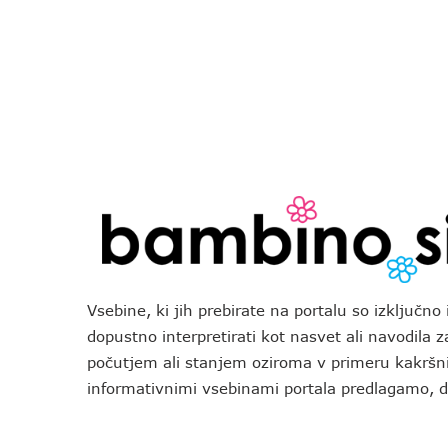
Vsebine, ki jih prebirate na portalu so izključn
dopustno interpretirati kot nasvet ali navodila 
počutjem ali stanjem oziroma v primeru kakršni
informativnimi vsebinami portala predlagamo,