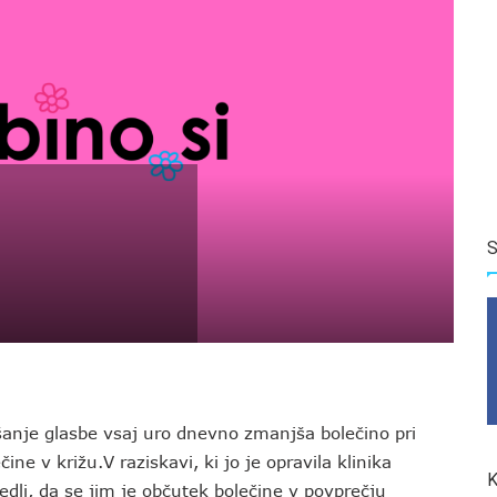
S
šanje glasbe vsaj uro dnevno zmanjša bolečino pri
ine v križu.V raziskavi, ki jo je opravila klinika
K
vedli, da se jim je občutek bolečine v povprečju