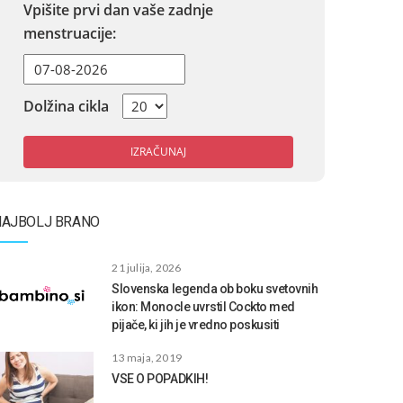
Vpišite prvi dan vaše zadnje
menstruacije:
Dolžina cikla
IZRAČUNAJ
NAJBOLJ BRANO
21 julija, 2026
Slovenska legenda ob boku svetovnih
ikon: Monocle uvrstil Cockto med
pijače, ki jih je vredno poskusiti
13 maja, 2019
VSE O POPADKIH!