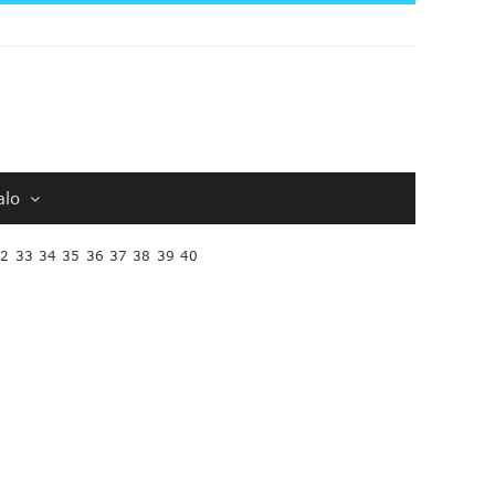
alo
32
33
34
35
36
37
38
39
40