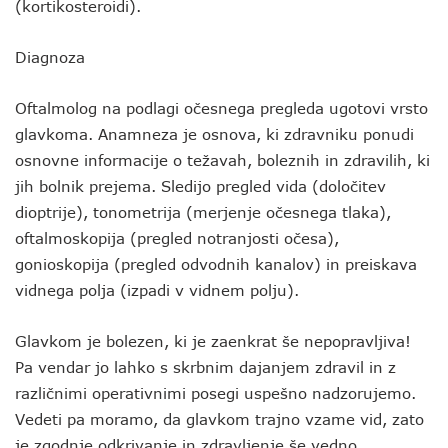
(kortikosteroidi).
Diagnoza
Oftalmolog na podlagi očesnega pregleda ugotovi vrsto
glavkoma. Anamneza je osnova, ki zdravniku ponudi
osnovne informacije o težavah, boleznih in zdravilih, ki
jih bolnik prejema. Sledijo pregled vida (določitev
dioptrije), tonometrija (merjenje očesnega tlaka),
oftalmoskopija (pregled notranjosti očesa),
gonioskopija (pregled odvodnih kanalov) in preiskava
vidnega polja (izpadi v vidnem polju).
Glavkom je bolezen, ki je zaenkrat še nepopravljiva!
Pa vendar jo lahko s skrbnim dajanjem zdravil in z
različnimi operativnimi posegi uspešno nadzorujemo.
Vedeti pa moramo, da glavkom trajno vzame vid, zato
je zgodnje odkrivanje in zdravljenje še vedno