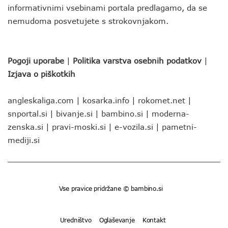
informativnimi vsebinami portala predlagamo, da se
nemudoma posvetujete s strokovnjakom.
Pogoji uporabe
|
Politika varstva osebnih podatkov
|
Izjava o piškotkih
angleskaliga.com
|
kosarka.info
|
rokomet.net
|
snportal.si
|
bivanje.si
|
bambino.si
|
moderna-
zenska.si
|
pravi-moski.si
|
e-vozila.si
|
pametni-
mediji.si
Vse pravice pridržane © bambino.si
Uredništvo
Oglaševanje
Kontakt