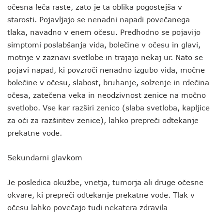
očesna leča raste, zato je ta oblika pogostejša v
starosti. Pojavljajo se nenadni napadi povečanega
tlaka, navadno v enem očesu. Predhodno se pojavijo
simptomi poslabšanja vida, bolečine v očesu in glavi,
motnje v zaznavi svetlobe in trajajo nekaj ur. Nato se
pojavi napad, ki povzroči nenadno izgubo vida, močne
bolečine v očesu, slabost, bruhanje, solzenje in rdečina
očesa, zatečena veka in neodzivnost zenice na močno
svetlobo. Vse kar razširi zenico (slaba svetloba, kapljice
za oči za razširitev zenice), lahko prepreči odtekanje
prekatne vode.
Sekundarni glavkom
Je posledica okužbe, vnetja, tumorja ali druge očesne
okvare, ki prepreči odtekanje prekatne vode. Tlak v
očesu lahko povečajo tudi nekatera zdravila