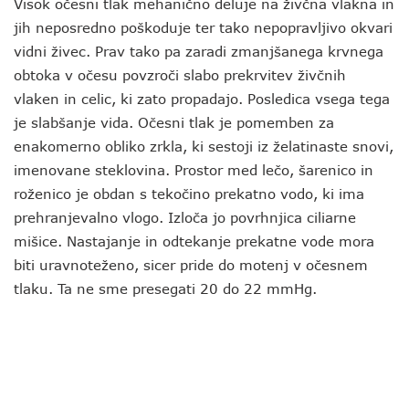
Visok očesni tlak mehanično deluje na živčna vlakna in
jih neposredno poškoduje ter tako nepopravljivo okvari
vidni živec. Prav tako pa zaradi zmanjšanega krvnega
obtoka v očesu povzroči slabo prekrvitev živčnih
vlaken in celic, ki zato propadajo. Posledica vsega tega
je slabšanje vida. Očesni tlak je pomemben za
enakomerno obliko zrkla, ki sestoji iz želatinaste snovi,
imenovane steklovina. Prostor med lečo, šarenico in
roženico je obdan s tekočino prekatno vodo, ki ima
prehranjevalno vlogo. Izloča jo povrhnjica ciliarne
mišice. Nastajanje in odtekanje prekatne vode mora
biti uravnoteženo, sicer pride do motenj v očesnem
tlaku. Ta ne sme presegati 20 do 22 mmHg.