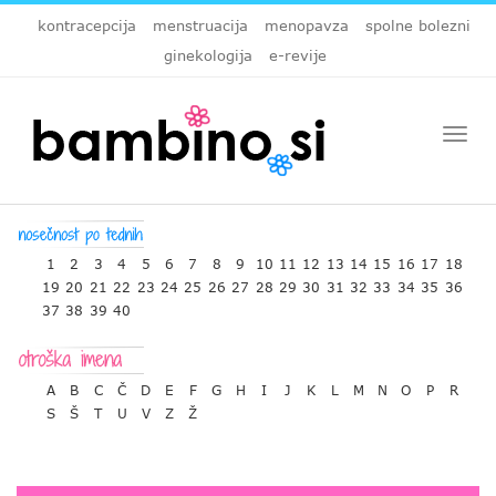
kontracepcija
menstruacija
menopavza
spolne bolezni
ginekologija
e-revije
Togg
navi
1
2
3
4
5
6
7
8
9
10
11
12
13
14
15
16
17
18
19
20
21
22
23
24
25
26
27
28
29
30
31
32
33
34
35
36
37
38
39
40
A
B
C
Č
D
E
F
G
H
I
J
K
L
M
N
O
P
R
S
Š
T
U
V
Z
Ž