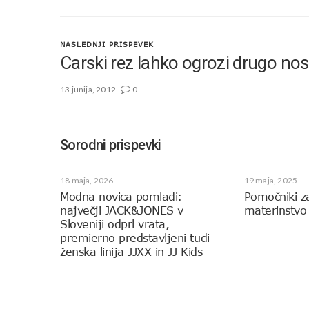
NASLEDNJI PRISPEVEK
Carski rez lahko ogrozi drugo no
13 junija, 2012
0
Sorodni prispevki
18 maja, 2026
19 maja, 2025
Modna novica pomladi:
Pomočniki z
največji JACK&JONES v
materinstvo
Sloveniji odprl vrata,
premierno predstavljeni tudi
ženska linija JJXX in JJ Kids