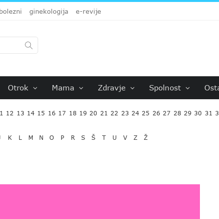
bolezni
ginekologija
e-revije
Otrok
Mama
Zdravje
Spolnost
Ost
1
12
13
14
15
16
17
18
19
20
21
22
23
24
25
26
27
28
29
30
31
J
K
L
M
N
O
P
R
S
Š
T
U
V
Z
Ž