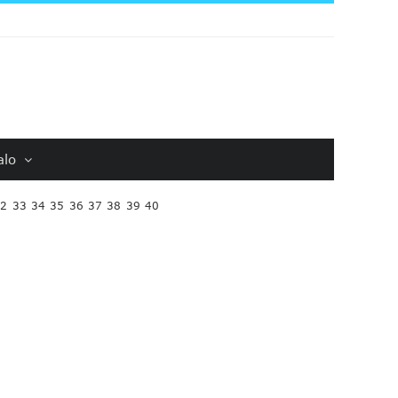
alo
32
33
34
35
36
37
38
39
40