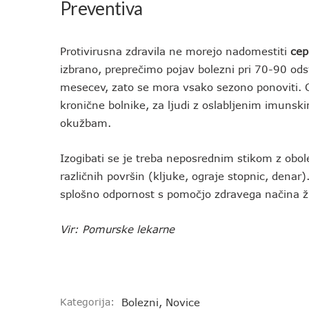
Preventiva
Protivirusna zdravila ne morejo nadomestiti
cep
izbrano, preprečimo pojav bolezni pri 70-90 odst
mesecev, zato se mora vsako sezono ponoviti. Cep
kronične bolnike, za ljudi z oslabljenim imunskim
okužbam.
Izogibati se je treba neposrednim stikom z obol
različnih površin (kljuke, ograje stopnic, dena
splošno odpornost s pomočjo zdravega načina ži
Vir: Pomurske lekarne
Kategorija:
Bolezni
,
Novice