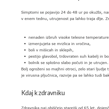
Simptomi se pojavijo 24 do 48 ur po okužbi, na
v enem tednu, utrujenost pa lahko traja dlje. Zn
nenaden izbruh visoke telesne temperature
izmenjujeta se mrzlica in vročina,
boli v mišicah in sklepih,
pestijo glavobol, trdovraten suh kašelj in b
bolnik se splošno slabo počuti in je utrujen.
Bolj ogroženi so majhni otroci, zelo stari ljudje 
je virusna pljučnica, razvije pa se lahko tudi bak
Kdaj k zdravniku
Zdravnika naj obiščejo starejši od 65 let, dojenč