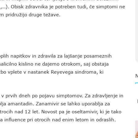
n,…). Obisk zdravnika je potreben tudi, če simptomi ne
im pridružijo druge težave.
oplih napitkov
in zdravila za lajšanje posameznih
salicilno kislino ne dajemo otrokom, saj obstaja
užbo vplete v nastanek Reyevega sindroma, ki
e v prvih dneh po pojavu simptomov. Za zdravljenje in
lja amantadin. Zanamivir se lahko uporablja za
otrocih nad 12 let. Novost pa je oseltamivir, ki je tako
a influence pri otrocih nad enim letom in odraslih.