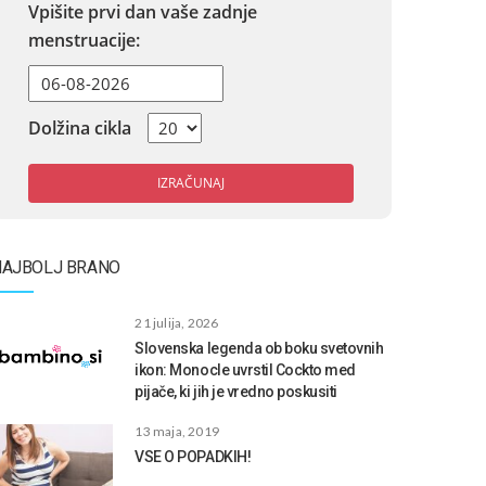
Vpišite prvi dan vaše zadnje
menstruacije:
Dolžina cikla
IZRAČUNAJ
NAJBOLJ BRANO
21 julija, 2026
Slovenska legenda ob boku svetovnih
ikon: Monocle uvrstil Cockto med
pijače, ki jih je vredno poskusiti
13 maja, 2019
VSE O POPADKIH!