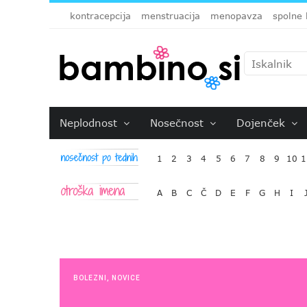
kontracepcija
menstruacija
menopavza
spolne 
Neplodnost
Nosečnost
Dojenček
1
2
3
4
5
6
7
8
9
10
1
A
B
C
Č
D
E
F
G
H
I
BOLEZNI
,
NOVICE