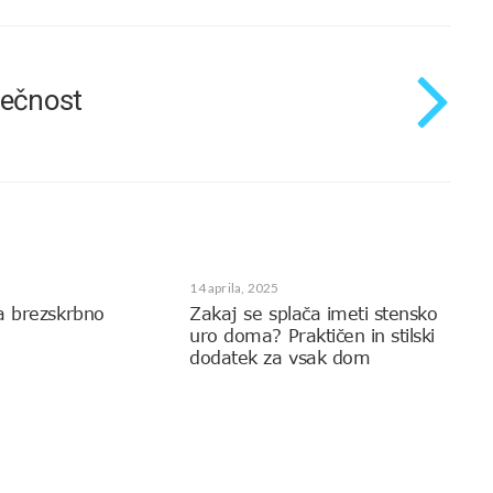
sečnost
14 aprila, 2025
a brezskrbno
Zakaj se splača imeti stensko
uro doma? Praktičen in stilski
dodatek za vsak dom