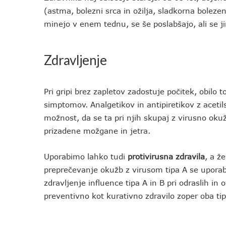
(astma, bolezni srca in ožilja, sladkorna boleze
minejo v enem tednu, se še poslabšajo, ali se j
Zdravljenje
Pri gripi brez zapletov zadostuje počitek, obilo t
simptomov. Analgetikov in antipiretikov z acetil
možnost, da se ta pri njih skupaj z virusno ok
prizadene možgane in jetra.
Uporabimo lahko tudi
protivirusna zdravila
, a ž
preprečevanje okužb z virusom tipa A se uporab
zdravljenje influence tipa A in B pri odraslih in 
preventivno kot kurativno zdravilo zoper oba tip