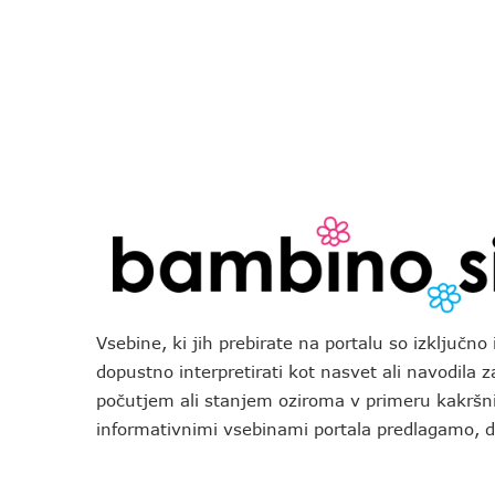
Vsebine, ki jih prebirate na portalu so izključn
dopustno interpretirati kot nasvet ali navodila 
počutjem ali stanjem oziroma v primeru kakršni
informativnimi vsebinami portala predlagamo,