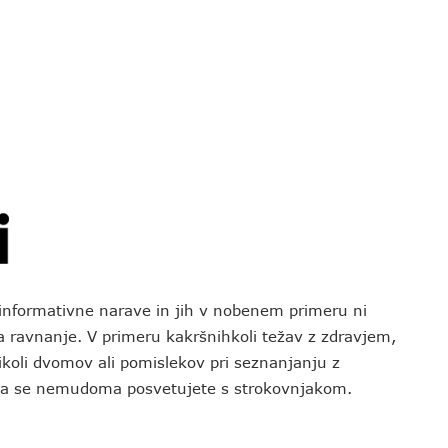
o informativne narave in jih v nobenem primeru ni
za ravnanje. V primeru kakršnihkoli težav z zdravjem,
koli dvomov ali pomislekov pri seznanjanju z
 da se nemudoma posvetujete s strokovnjakom.