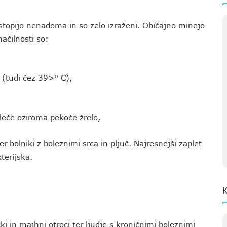
stopijo nenadoma in so zelo izraženi. Običajno minejo
ačilnosti so:
 (tudi čez 39>° C),
oleče oziroma pekoče žrelo,
ter bolniki z boleznimi srca in pljuč. Najresnejši zaplet
terijska.
K
ki in majhni otroci ter ljudje s kroničnimi boleznimi