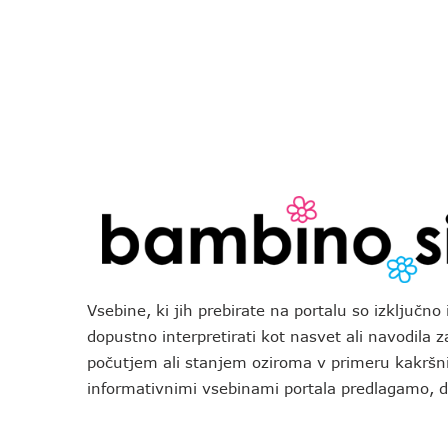
Vsebine, ki jih prebirate na portalu so izključn
dopustno interpretirati kot nasvet ali navodila 
počutjem ali stanjem oziroma v primeru kakršni
informativnimi vsebinami portala predlagamo,