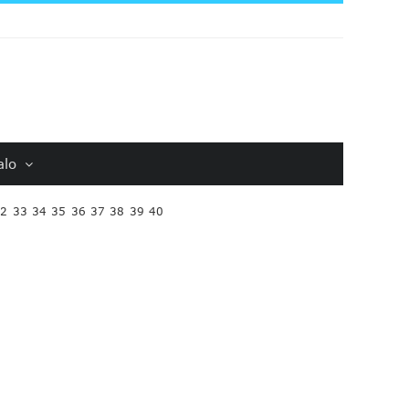
alo
32
33
34
35
36
37
38
39
40