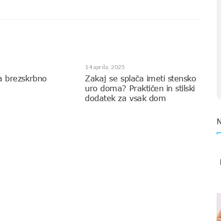
14 aprila, 2025
a brezskrbno
Zakaj se splača imeti stensko
uro doma? Praktičen in stilski
dodatek za vsak dom