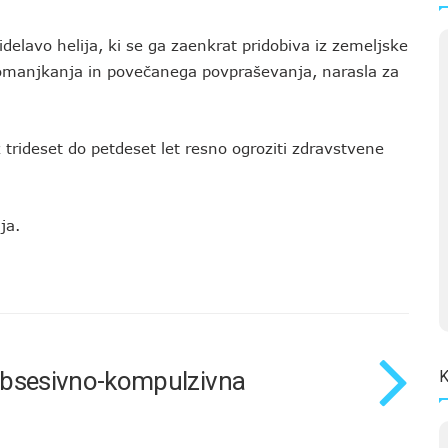
idelavo helija, ki se ga zaenkrat pridobiva iz zemeljske
pomanjkanja in povečanega povpraševanja, narasla za
trideset do petdeset let resno ogroziti zdravstvene
ja.
 obsesivno-kompulzivna
K