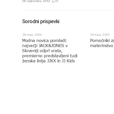
28 septembra, 2012
0
Sorodni prispevki
18 maja, 2026
19 maja, 2025
Modna novica pomladi:
Pomočniki z
največji JACK&JONES v
materinstvo
Sloveniji odprl vrata,
premierno predstavljeni tudi
ženska linija JJXX in JJ Kids