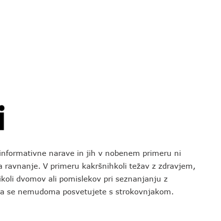
o informativne narave in jih v nobenem primeru ni
za ravnanje. V primeru kakršnihkoli težav z zdravjem,
koli dvomov ali pomislekov pri seznanjanju z
 da se nemudoma posvetujete s strokovnjakom.