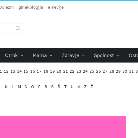
bolezni
ginekologija
e-revije
Otrok
Mama
Zdravje
Spolnost
Ost
1
12
13
14
15
16
17
18
19
20
21
22
23
24
25
26
27
28
29
30
31
J
K
L
M
N
O
P
R
S
Š
T
U
V
Z
Ž