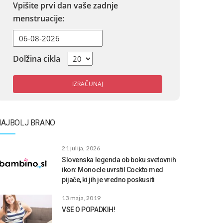
Vpišite prvi dan vaše zadnje
menstruacije:
Dolžina cikla
IZRAČUNAJ
NAJBOLJ BRANO
21 julija, 2026
Slovenska legenda ob boku svetovnih
ikon: Monocle uvrstil Cockto med
pijače, ki jih je vredno poskusiti
13 maja, 2019
VSE O POPADKIH!