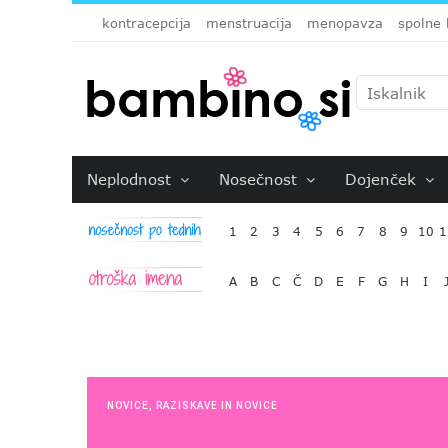
kontracepcija
menstruacija
menopavza
spolne 
Neplodnost
Nosečnost
Dojenček
1
2
3
4
5
6
7
8
9
10
1
A
B
C
Č
D
E
F
G
H
I
NOVICE
,
RAZISKAVE IN NOVICE