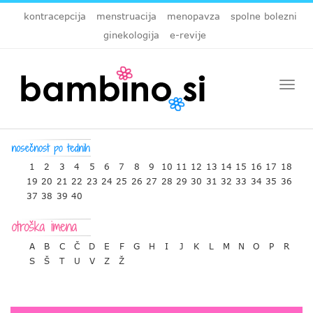
kontracepcija
menstruacija
menopavza
spolne bolezni
ginekologija
e-revije
Togg
navi
1
2
3
4
5
6
7
8
9
10
11
12
13
14
15
16
17
18
19
20
21
22
23
24
25
26
27
28
29
30
31
32
33
34
35
36
37
38
39
40
A
B
C
Č
D
E
F
G
H
I
J
K
L
M
N
O
P
R
S
Š
T
U
V
Z
Ž