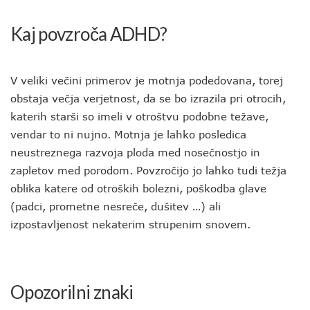
Kaj povzroča ADHD?
V veliki večini primerov je motnja podedovana, torej
obstaja večja verjetnost, da se bo izrazila pri otrocih,
katerih starši so imeli v otroštvu podobne težave,
vendar to ni nujno. Motnja je lahko posledica
neustreznega razvoja ploda med nosečnostjo in
zapletov med porodom. Povzročijo jo lahko tudi težja
oblika katere od otroških bolezni, poškodba glave
(padci, prometne nesreče, dušitev …) ali
izpostavljenost nekaterim strupenim snovem.
Opozorilni znaki