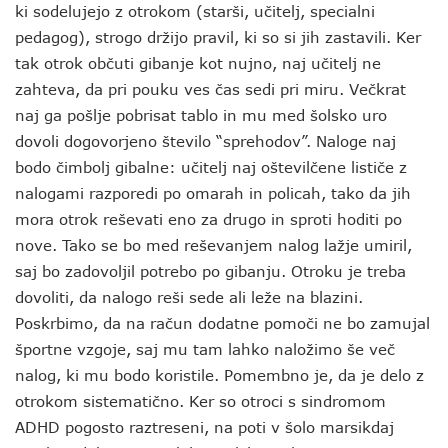
ki sodelujejo z otrokom (starši, učitelj, specialni
pedagog), strogo držijo pravil, ki so si jih zastavili. Ker
tak otrok občuti gibanje kot nujno, naj učitelj ne
zahteva, da pri pouku ves čas sedi pri miru. Večkrat
naj ga pošlje pobrisat tablo in mu med šolsko uro
dovoli dogovorjeno število “sprehodov”. Naloge naj
bodo čimbolj gibalne: učitelj naj oštevilčene lističe z
nalogami razporedi po omarah in policah, tako da jih
mora otrok reševati eno za drugo in sproti hoditi po
nove. Tako se bo med reševanjem nalog lažje umiril,
saj bo zadovoljil potrebo po gibanju. Otroku je treba
dovoliti, da nalogo reši sede ali leže na blazini.
Poskrbimo, da na račun dodatne pomoči ne bo zamujal
športne vzgoje, saj mu tam lahko naložimo še več
nalog, ki mu bodo koristile. Pomembno je, da je delo z
otrokom sistematično. Ker so otroci s sindromom
ADHD pogosto raztreseni, na poti v šolo marsikdaj