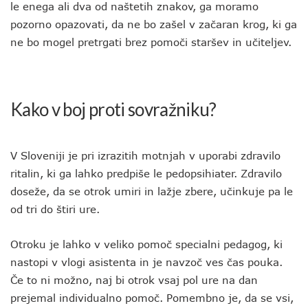
le enega ali dva od naštetih znakov, ga moramo
pozorno opazovati, da ne bo zašel v začaran krog, ki ga
ne bo mogel pretrgati brez pomoči staršev in učiteljev.
Kako v boj proti sovražniku?
V Sloveniji je pri izrazitih motnjah v uporabi zdravilo
ritalin, ki ga lahko predpiše le pedopsihiater. Zdravilo
doseže, da se otrok umiri in lažje zbere, učinkuje pa le
od tri do štiri ure.
Otroku je lahko v veliko pomoč specialni pedagog, ki
nastopi v vlogi asistenta in je navzoč ves čas pouka.
Če to ni možno, naj bi otrok vsaj pol ure na dan
prejemal individualno pomoč. Pomembno je, da se vsi,