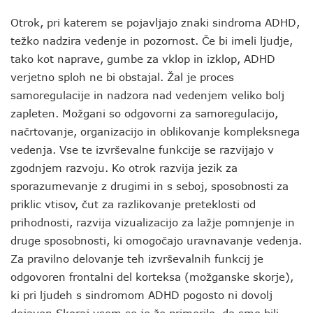
Otrok, pri katerem se pojavljajo znaki sindroma ADHD,
težko nadzira vedenje in pozornost. Če bi imeli ljudje,
tako kot naprave, gumbe za vklop in izklop, ADHD
verjetno sploh ne bi obstajal. Žal je proces
samoregulacije in nadzora nad vedenjem veliko bolj
zapleten. Možgani so odgovorni za samoregulacijo,
načrtovanje, organizacijo in oblikovanje kompleksnega
vedenja. Vse te izvrševalne funkcije se razvijajo v
zgodnjem razvoju. Ko otrok razvija jezik za
sporazumevanje z drugimi in s seboj, sposobnosti za
priklic vtisov, čut za razlikovanje preteklosti od
prihodnosti, razvija vizualizacijo za lažje pomnjenje in
druge sposobnosti, ki omogočajo uravnavanje vedenja.
Za pravilno delovanje teh izvrševalnih funkcij je
odgovoren frontalni del korteksa (možganske skorje),
ki pri ljudeh s sindromom ADHD pogosto ni dovolj