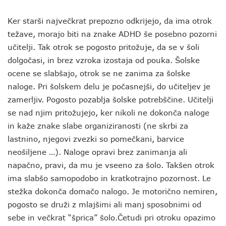
Ker starši največkrat prepozno odkrijejo, da ima otrok
težave, morajo biti na znake ADHD še posebno pozorni
učitelji. Tak otrok se pogosto pritožuje, da se v šoli
dolgočasi, in brez vzroka izostaja od pouka. Šolske
ocene se slabšajo, otrok se ne zanima za šolske
naloge. Pri šolskem delu je počasnejši, do učiteljev je
zamerljiv. Pogosto pozablja šolske potrebščine. Učitelji
se nad njim pritožujejo, ker nikoli ne dokonča naloge
in kaže znake slabe organiziranosti (ne skrbi za
lastnino, njegovi zvezki so pomečkani, barvice
neošiljene …). Naloge opravi brez zanimanja ali
napačno, pravi, da mu je vseeno za šolo. Takšen otrok
ima slabšo samopodobo in kratkotrajno pozornost. Le
stežka dokonča domačo nalogo. Je motorično nemiren,
pogosto se druži z mlajšimi ali manj sposobnimi od
sebe in večkrat “šprica” šolo.Četudi pri otroku opazimo