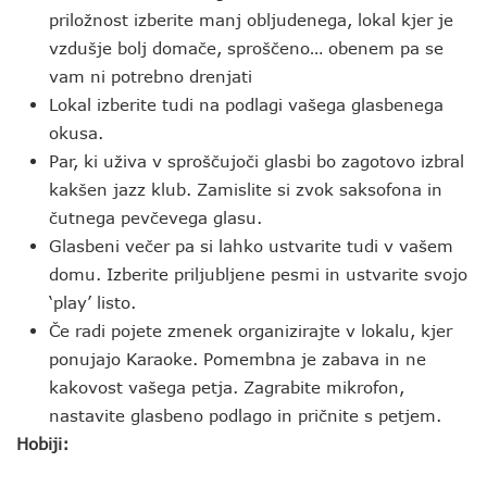
priložnost izberite manj obljudenega, lokal kjer je
vzdušje bolj domače, sproščeno… obenem pa se
vam ni potrebno drenjati
Lokal izberite tudi na podlagi vašega glasbenega
okusa.
Par, ki uživa v sproščujoči glasbi bo zagotovo izbral
kakšen jazz klub. Zamislite si zvok saksofona in
čutnega pevčevega glasu.
Glasbeni večer pa si lahko ustvarite tudi v vašem
domu. Izberite priljubljene pesmi in ustvarite svojo
‘play’ listo.
Če radi pojete zmenek organizirajte v lokalu, kjer
ponujajo Karaoke. Pomembna je zabava in ne
kakovost vašega petja. Zagrabite mikrofon,
nastavite glasbeno podlago in pričnite s petjem.
Hobiji: