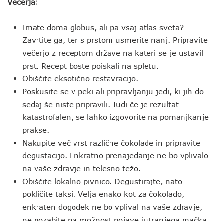
Večerja:
Imate doma globus, ali pa vsaj atlas sveta?
Zavrtite ga, ter s prstom usmerite nanj. Pripravite
večerjo z receptom države na kateri se je ustavil
prst. Recept boste poiskali na spletu.
Obiščite eksotično restavracijo.
Poskusite se v peki ali pripravljanju jedi, ki jih do
sedaj še niste pripravili. Tudi če je rezultat
katastrofalen, se lahko izgovorite na pomanjkanje
prakse.
Nakupite več vrst različne čokolade in pripravite
degustacijo. Enkratno prenajedanje ne bo vplivalo
na vaše zdravje in telesno težo.
Obiščite lokalno pivnico. Degustirajte, nato
pokličite taksi. Velja enako kot za čokolado,
enkraten dogodek ne bo vplival na vaše zdravje,
ne pozabite na možnost pojave jutranjega mačka.