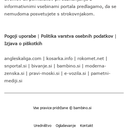
informativnimi vsebinami portala predlagamo, da se
nemudoma posvetujete s strokovnjakom.
Pogoji uporabe
|
Politika varstva osebnih podatkov
|
Izjava o piškotkih
angleskaliga.com
|
kosarka.info
|
rokomet.net
|
snportal.si
|
bivanje.si
|
bambino.si
|
moderna-
zenska.si
|
pravi-moski.si
|
e-vozila.si
|
pametni-
mediji.si
Vse pravice pridržane © bambino.si
Uredništvo
Oglaševanje
Kontakt