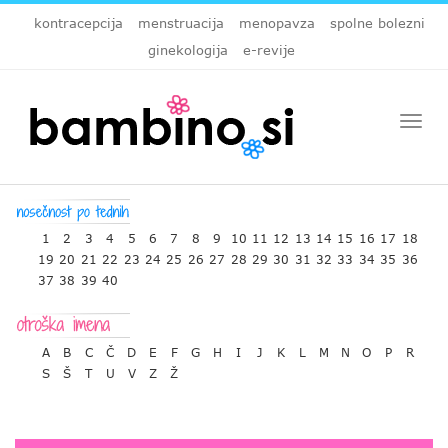
kontracepcija
menstruacija
menopavza
spolne bolezni
ginekologija
e-revije
Togg
navi
1
2
3
4
5
6
7
8
9
10
11
12
13
14
15
16
17
18
19
20
21
22
23
24
25
26
27
28
29
30
31
32
33
34
35
36
37
38
39
40
A
B
C
Č
D
E
F
G
H
I
J
K
L
M
N
O
P
R
S
Š
T
U
V
Z
Ž