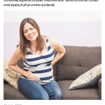
Slovenska legenda ob boku svetovnih ikon: Monocle uvrstil Cockto
med pijače, ki jih je vredno poskusiti