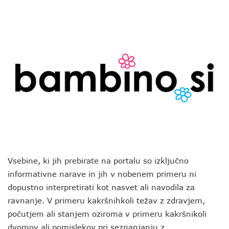
Vsebine, ki jih prebirate na portalu so izključno
informativne narave in jih v nobenem primeru ni
dopustno interpretirati kot nasvet ali navodila za
ravnanje. V primeru kakršnihkoli težav z zdravjem,
počutjem ali stanjem oziroma v primeru kakršnikoli
dvomov ali pomislekov pri seznanjanju z