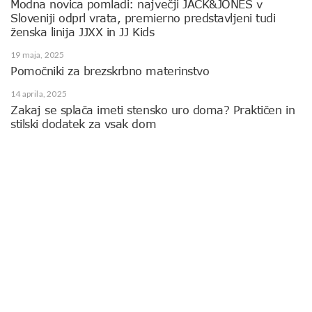
Modna novica pomladi: največji JACK&JONES v
Sloveniji odprl vrata, premierno predstavljeni tudi
ženska linija JJXX in JJ Kids
19 maja, 2025
Pomočniki za brezskrbno materinstvo
14 aprila, 2025
Zakaj se splača imeti stensko uro doma? Praktičen in
stilski dodatek za vsak dom