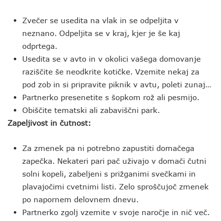
Zvečer se usedita na vlak in se odpeljita v
neznano. Odpeljita se v kraj, kjer je še kaj
odprtega.
Usedita se v avto in v okolici vašega domovanje
raziščite še neodkrite kotičke. Vzemite nekaj za
pod zob in si pripravite piknik v avtu, poleti zunaj…
Partnerko presenetite s šopkom rož ali pesmijo.
Obiščite tematski ali zabaviščni park.
Zapeljivost in čutnost:
Za zmenek pa ni potrebno zapustiti domačega
zapečka. Nekateri pari pač uživajo v domači čutni
solni kopeli, zabeljeni s prižganimi svečkami in
plavajočimi cvetnimi listi. Zelo sproščujoč zmenek
po napornem delovnem dnevu.
Partnerko zgolj vzemite v svoje naročje in nič več.