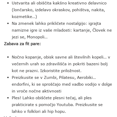
Ustvarita ali obiščita kakšno kreativno delavnico
(lončarsko, izdelavo okraskov, pohištva, nakita,
kozmetike…)
Na zmenek lahko prikličete nostalgijo: igrajta
namizne igre iz vaše mladosti: kartanje, Človek ne
jezi se, Monopoli…
Zabava za fit pare:
Nočno kopanje, obisk savne ali številnih kopeli… v
večernih urah so zdravilišča in pokriti bazeni bolj
kot ne prazni. Izkoristite priložnost.
Preizkusite se v Zumbi, Pilatesu, Aerobiki…
endorfini, ki se sproščajo med vadbo vodijo v dolge
in vroče nočne aktivnosti
Ples! Lahko obiščete plesni tečaj, ali ples
prakticirate s pomočjo Youtuba. Preizkusite se
lahko v folklori ali hip hopu.