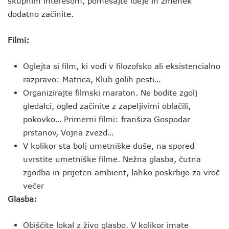
skupnim interesom, pomešajte ideje in zmenek
dodatno začinite.
Filmi:
Oglejta si film, ki vodi v filozofsko ali eksistencialno
razpravo: Matrica, Klub golih pesti…
Organizirajte filmski maraton. Ne bodite zgolj
gledalci, ogled začinite z zapeljivimi oblačili,
pokovko… Primerni filmi: franšiza Gospodar
prstanov, Vojna zvezd…
V kolikor sta bolj umetniške duše, na spored
uvrstite umetniške filme. Nežna glasba, čutna
zgodba in prijeten ambient, lahko poskrbijo za vroč
večer
Glasba:
Obiščite lokal z živo glasbo. V kolikor imate