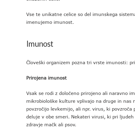
Vse te unikatne celice so del imunskega sistema, 
imenujemo imunost.
Imunost
Človeški organizem pozna tri vrste imunosti: pri
Prirojena imunost
Vsak se rodi z določeno prirojeno ali naravno i
mikrobiološke kulture vplivajo na druge in nas na
povzročijo levkemijo, ali npr. virus, ki povzroča
deluje v obe smeri. Nekateri virusi, ki pri ljud
zdravje mačk ali psov.