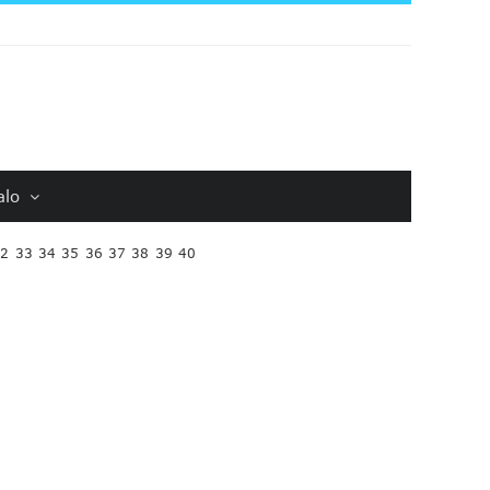
alo
32
33
34
35
36
37
38
39
40