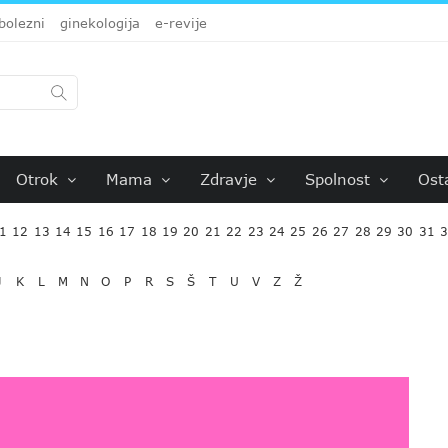
bolezni
ginekologija
e-revije
Otrok
Mama
Zdravje
Spolnost
Ost
1
12
13
14
15
16
17
18
19
20
21
22
23
24
25
26
27
28
29
30
31
J
K
L
M
N
O
P
R
S
Š
T
U
V
Z
Ž