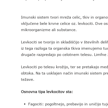
Imunski sistem tvori mreža celic, tkiv in organov
vključene bele krvne celice oz. levkociti. Dve osn
mikroorganizme ali substance.
Levkociti se tvorijo in skladiščijo v številnih de
iz tega razloga ta organska tkiva imenujemo tud
drugače razpredajo po celotnem telesu. Limfne 
Levkociti po telesu krožijo, ter se pretakajo me
obtoka. Na ta usklajen način imunski sistem pre
težave.
Osnovna tipa levkocitov sta:
Fagociti: pogoltnejo, prebavijo in uničijo t