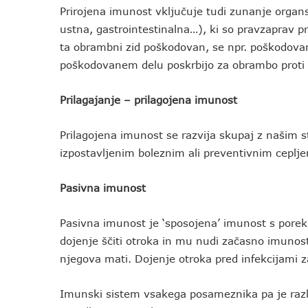
Prirojena imunost vključuje tudi zunanje organs
ustna, gastrointestinalna…), ki so pravzaprav p
ta obrambni zid poškodovan, se npr. poškodovana
poškodovanem delu poskrbijo za obrambo prot
Prilagajanje – prilagojena imunost
Prilagojena imunost se razvija skupaj z našim st
izpostavljenim boleznim ali preventivnim ceplj
Pasivna imunost
Pasivna imunost je ‘sposojena’ imunost s poreklo
dojenje ščiti otroka in mu nudi začasno imunost
njegova mati. Dojenje otroka pred infekcijami zaš
Imunski sistem vsakega posameznika pa je različ