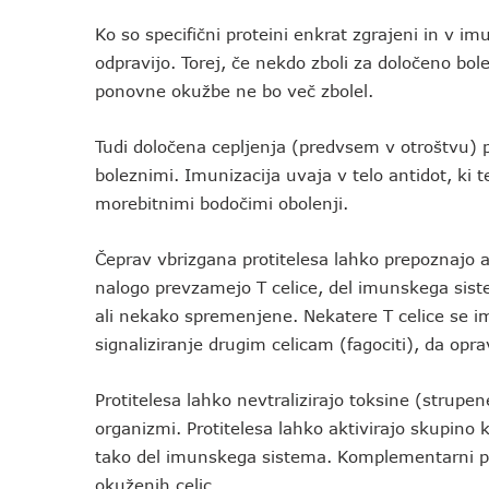
Ko so specifični proteini enkrat zgrajeni in v 
odpravijo. Torej, če nekdo zboli za določeno bol
ponovne okužbe ne bo več zbolel.
Tudi določena cepljenja (predvsem v otroštvu) p
boleznimi. Imunizacija uvaja v telo antidot, ki te
morebitnimi bodočimi obolenji.
Čeprav vbrizgana protitelesa lahko prepoznajo a
nalogo prevzamejo T celice, del imunskega sistem
ali nekako spremenjene. Nekatere T celice se ime
signaliziranje drugim celicam (fagociti), da opra
Protitelesa lahko nevtralizirajo toksine (strupene 
organizmi. Protitelesa lahko aktivirajo skupino 
tako del imunskega sistema. Komplementarni pro
okuženih celic.