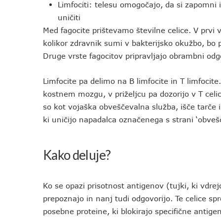
Limfociti: telesu omogočajo, da si zapomni
uničiti
Med fagocite prištevamo številne celice. V prvi vrs
kolikor zdravnik sumi v bakterijsko okužbo, bo pr
Druge vrste fagocitov pripravljajo obrambni od
Limfocite pa delimo na B limfocite in T limfocite. 
kostnem mozgu, v priželjcu pa dozorijo v T celice.
so kot vojaška obveščevalna služba, išče tarče in 
ki uničijo napadalca označenega s strani ‘obveš
Kako deluje?
Ko se opazi prisotnost antigenov (tujki, ki vdrejo
prepoznajo in nanj tudi odgovorijo. Te celice spro
posebne proteine, ki blokirajo specifične antige