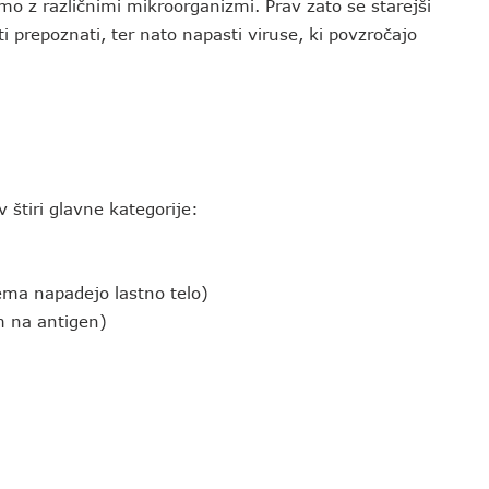
mo z različnimi mikroorganizmi. Prav zato se starejši
 prepoznati, ter nato napasti viruse, ki povzročajo
štiri glavne kategorije:
ema napadejo lastno telo)
m na antigen)