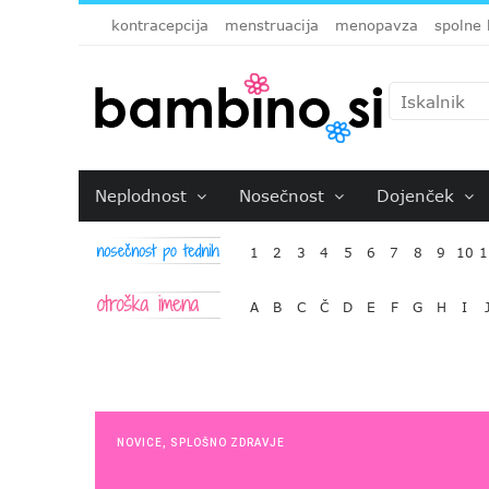
kontracepcija
menstruacija
menopavza
spolne 
Neplodnost
Nosečnost
Dojenček
1
2
3
4
5
6
7
8
9
10
1
A
B
C
Č
D
E
F
G
H
I
NOVICE
,
SPLOŠNO ZDRAVJE