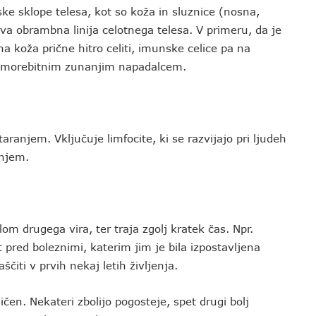
ke sklope telesa, kot so koža in sluznice (nosna,
rva obrambna linija celotnega telesa. V primeru, da je
 koža prične hitro celiti, imunske celice pa na
i morebitnim zunanjim napadalcem.
aranjem. Vključuje limfocite, ki se razvijajo pri ljudeh
enjem.
m drugega vira, ter traja zgolj kratek čas. Npr.
 pred boleznimi, katerim jim je bila izpostavljena
čiti v prvih nekaj letih življenja.
en. Nekateri zbolijo pogosteje, spet drugi bolj