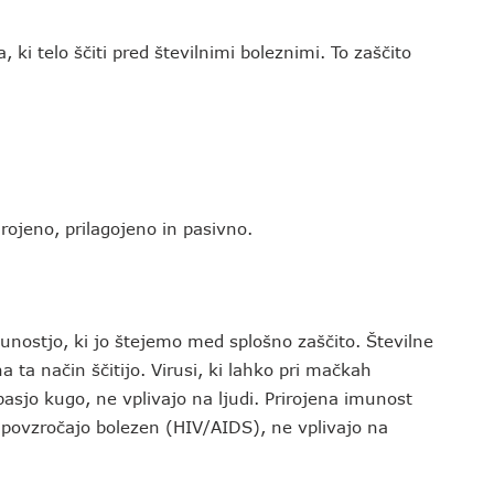
ki telo ščiti pred številnimi boleznimi. To zaščito
rojeno, prilagojeno in pasivno.
munostjo, ki jo štejemo med splošno zaščito. Številne
 ta način ščitijo. Virusi, ki lahko pri mačkah
 pasjo kugo, ne vplivajo na ljudi. Prirojena imunost
eh povzročajo bolezen (HIV/AIDS), ne vplivajo na