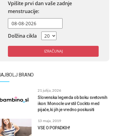
Vpišite prvi dan vaše zadnje
menstruacije:
Dolžina cikla
IZRAČUNAJ
NAJBOLJ BRANO
21 julija, 2026
Slovenska legenda ob boku svetovnih
ikon: Monocle uvrstil Cockto med
pijače, ki jih je vredno poskusiti
13 maja, 2019
VSE O POPADKIH!