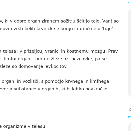
, ki v dobro organiziranem sožitju ščitijo telo. Vanj so
ovni vrsti belih krvničk se borijo in uničujejo ‘tuje’
lih telesa: v priželjcu, vranici in kostnemu mozgu. Prav
i limfni organi. Limfne žleze oz. bezgavke, pa se
žleze so domovanje levkocitov.
d organi in vozlišči, s pomočjo krvnega in limfnega
verja substance v organih, ki bi lahko povzročile
K
uje organizme v telesu