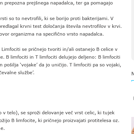
 in prepozna prejšnega napadalca, ter ga pomagajo
ti so to nevtrofili, ki se borijo proti bakterijami. V
edlagal krvni test določanja števila nevtrofilov v krvi.
govor organizma na specifično vrsto napadalca.
Limfociti se pričnejo tvoriti in/ali ostanejo B celice v
 B limfociti in T limfociti delujejo deljeno: B limfociti
pošilja ‘vojake’ da jo uničijo. T limfociti pa so vojaki,
čevalne službe’.
 v telo), se sproži delovanje več vrst celic, ki tujek
žijo B limfocite, ki pričnejo proizvajati protitelesa oz.
ne.