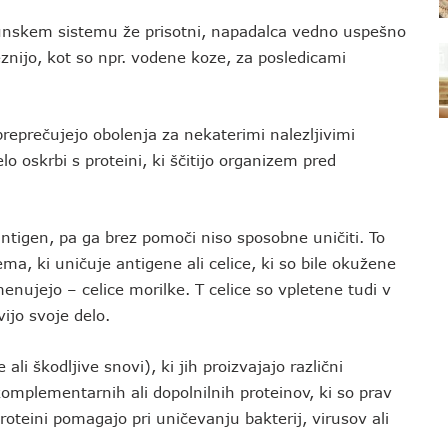
imunskem sistemu že prisotni, napadalca vedno uspešno
eznijo, kot so npr. vodene koze, za posledicami
reprečujejo obolenja za nekaterimi nalezljivimi
lo oskrbi s proteini, ki ščitijo organizem pred
ntigen, pa ga brez pomoči niso sposobne uničiti. To
a, ki uničuje antigene ali celice, ki so bile okužene
nujejo – celice morilke. T celice so vpletene tudi v
vijo svoje delo.
ali škodljive snovi), ki jih proizvajajo različni
komplementarnih ali dopolnilnih proteinov, ki so prav
teini pomagajo pri uničevanju bakterij, virusov ali