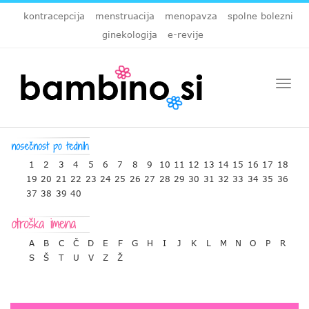
kontracepcija
menstruacija
menopavza
spolne bolezni
ginekologija
e-revije
Togg
navi
1
2
3
4
5
6
7
8
9
10
11
12
13
14
15
16
17
18
19
20
21
22
23
24
25
26
27
28
29
30
31
32
33
34
35
36
37
38
39
40
A
B
C
Č
D
E
F
G
H
I
J
K
L
M
N
O
P
R
S
Š
T
U
V
Z
Ž