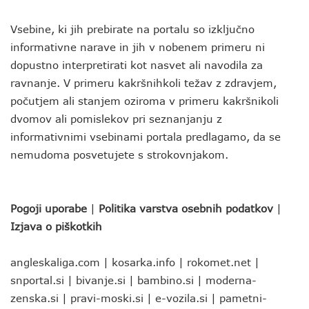
Vsebine, ki jih prebirate na portalu so izključno
informativne narave in jih v nobenem primeru ni
dopustno interpretirati kot nasvet ali navodila za
ravnanje. V primeru kakršnihkoli težav z zdravjem,
počutjem ali stanjem oziroma v primeru kakršnikoli
dvomov ali pomislekov pri seznanjanju z
informativnimi vsebinami portala predlagamo, da se
nemudoma posvetujete s strokovnjakom.
Pogoji uporabe
|
Politika varstva osebnih podatkov
|
Izjava o piškotkih
angleskaliga.com
|
kosarka.info
|
rokomet.net
|
snportal.si
|
bivanje.si
|
bambino.si
|
moderna-
zenska.si
|
pravi-moski.si
|
e-vozila.si
|
pametni-