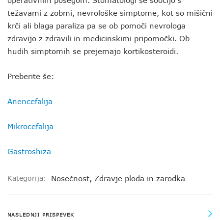
operativnim posegom. Stomatologi se soočijo s
težavami z zobmi, nevrološke simptome, kot so mišični
krči ali blaga paraliza pa se ob pomoči nevrologa
zdravijo z zdravili in medicinskimi pripomočki. Ob
hudih simptomih se prejemajo kortikosteroidi.
Preberite še:
Anencefalija
Mikrocefalija
Gastroshiza
Kategorija:
Nosečnost
,
Zdravje ploda in zarodka
NASLEDNJI PRISPEVEK