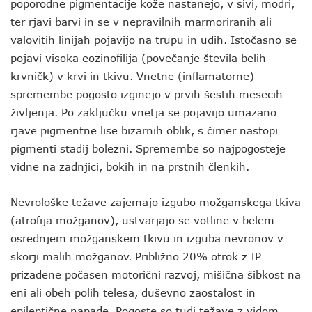
poporodne pigmentacije kože nastanejo, v sivi, modri,
ter rjavi barvi in se v nepravilnih marmoriranih ali
valovitih linijah pojavijo na trupu in udih. Istočasno se
pojavi visoka eozinofilija (povečanje števila belih
krvničk) v krvi in tkivu. Vnetne (inflamatorne)
spremembe pogosto izginejo v prvih šestih mesecih
življenja. Po zaključku vnetja se pojavijo umazano
rjave pigmentne lise bizarnih oblik, s čimer nastopi
pigmenti stadij bolezni. Spremembe so najpogosteje
vidne na zadnjici, bokih in na prstnih členkih.
Nevrološke težave zajemajo izgubo možganskega tkiva
(atrofija možganov), ustvarjajo se votline v belem
osrednjem možganskem tkivu in izguba nevronov v
skorji malih možganov. Približno 20% otrok z IP
prizadene počasen motorični razvoj, mišična šibkost na
eni ali obeh polih telesa, duševno zaostalost in
epileptične napade. Pogoste so tudi težave z vidom,