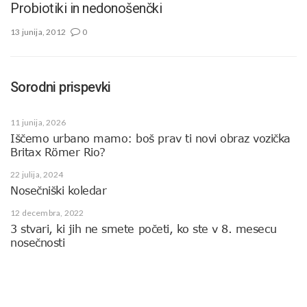
Probiotiki in nedonošenčki
13 junija, 2012
0
Sorodni prispevki
11 junija, 2026
Iščemo urbano mamo: boš prav ti novi obraz vozička
Britax Römer Rio?
22 julija, 2024
Nosečniški koledar
12 decembra, 2022
3 stvari, ki jih ne smete početi, ko ste v 8. mesecu
nosečnosti