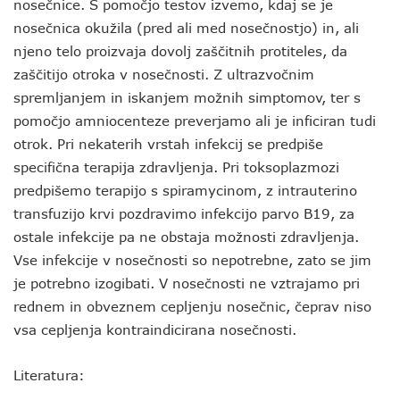
nosečnice. S pomočjo testov izvemo, kdaj se je
nosečnica okužila (pred ali med nosečnostjo) in, ali
njeno telo proizvaja dovolj zaščitnih protiteles, da
zaščitijo otroka v nosečnosti. Z ultrazvočnim
spremljanjem in iskanjem možnih simptomov, ter s
pomočjo amniocenteze preverjamo ali je inficiran tudi
otrok. Pri nekaterih vrstah infekcij se predpiše
specifična terapija zdravljenja. Pri toksoplazmozi
predpišemo terapijo s spiramycinom, z intrauterino
transfuzijo krvi pozdravimo infekcijo parvo B19, za
ostale infekcije pa ne obstaja možnosti zdravljenja.
Vse infekcije v nosečnosti so nepotrebne, zato se jim
je potrebno izogibati. V nosečnosti ne vztrajamo pri
rednem in obveznem cepljenju nosečnic, čeprav niso
vsa cepljenja kontraindicirana nosečnosti.
Literatura: