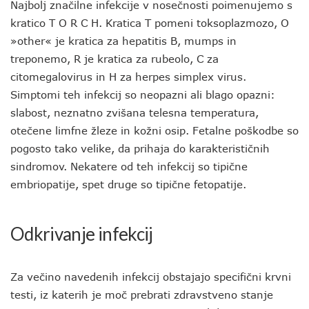
Najbolj značilne infekcije v nosečnosti poimenujemo s
kratico T O R C H. Kratica T pomeni toksoplazmozo, O
»other« je kratica za hepatitis B, mumps in
treponemo, R je kratica za rubeolo, C za
citomegalovirus in H za herpes simplex virus.
Simptomi teh infekcij so neopazni ali blago opazni:
slabost, neznatno zvišana telesna temperatura,
otečene limfne žleze in kožni osip. Fetalne poškodbe so
pogosto tako velike, da prihaja do karakterističnih
sindromov. Nekatere od teh infekcij so tipične
embriopatije, spet druge so tipične fetopatije.
Odkrivanje infekcij
Za večino navedenih infekcij obstajajo specifični krvni
testi, iz katerih je moč prebrati zdravstveno stanje