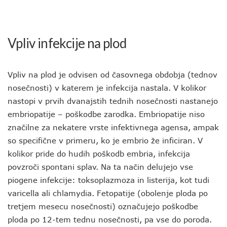
Vpliv infekcije na plod
Vpliv na plod je odvisen od časovnega obdobja (tednov
nosečnosti) v katerem je infekcija nastala. V kolikor
nastopi v prvih dvanajstih tednih nosečnosti nastanejo
embriopatije – poškodbe zarodka. Embriopatije niso
značilne za nekatere vrste infektivnega agensa, ampak
so specifične v primeru, ko je embrio že inficiran. V
kolikor pride do hudih poškodb embria, infekcija
povzroči spontani splav. Na ta način delujejo vse
piogene infekcije: toksoplazmoza in listerija, kot tudi
varicella ali chlamydia. Fetopatije (obolenje ploda po
tretjem mesecu nosečnosti) označujejo poškodbe
ploda po 12-tem tednu nosečnosti, pa vse do poroda.