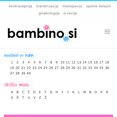
kontracepcija
menstruacija
menopavza
spolne bolezni
ginekologija
e-revije
Togg
navi
1
2
3
4
5
6
7
8
9
10
11
12
13
14
15
16
17
18
19
20
21
22
23
24
25
26
27
28
29
30
31
32
33
34
35
36
37
38
39
40
A
B
C
Č
D
E
F
G
H
I
J
K
L
M
N
O
P
R
S
Š
T
U
V
Z
Ž