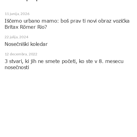
11 junija, 2026
Iščemo urbano mamo: boš prav ti novi obraz vozička
Britax Römer Rio?
22 julija, 2024
Nosečniški koledar
12 decembra, 2022
3 stvari, ki jih ne smete početi, ko ste v 8. mesecu
nosečnosti