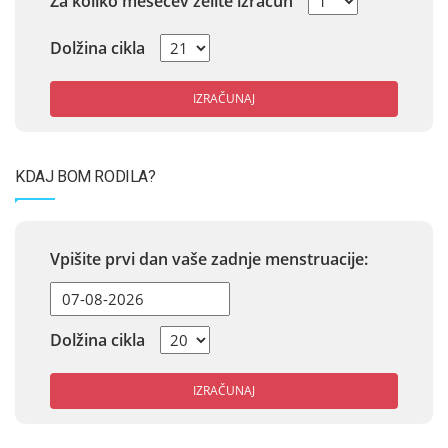
Za koliko mesecev želite izračun
Dolžina cikla
IZRAČUNAJ
KDAJ BOM RODILA?
Vpišite prvi dan vaše zadnje menstruacije:
Dolžina cikla
IZRAČUNAJ