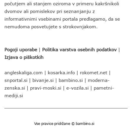
počutjem ali stanjem oziroma v primeru kakršnikoli
dvomov ali pomislekov pri seznanjanju z
informativnimi vsebinami portala predlagamo, da se
nemudoma posvetujete s strokovnjakom.
Pogoji uporabe
|
Politika varstva osebnih podatkov
|
Izjava o piškotkih
angleskaliga.com
|
kosarka.info
|
rokomet.net
|
snportal.si
|
bivanje.si
|
bambino.si
|
moderna-
zenska.si
|
pravi-moski.si
|
e-vozila.si
|
pametni-
mediji.si
Vse pravice pridržane © bambino.si