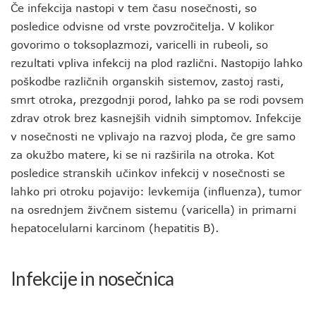
Če infekcija nastopi v tem času nosečnosti, so
posledice odvisne od vrste povzročitelja. V kolikor
govorimo o toksoplazmozi, varicelli in rubeoli, so
rezultati vpliva infekcij na plod različni. Nastopijo lahko
poškodbe različnih organskih sistemov, zastoj rasti,
smrt otroka, prezgodnji porod, lahko pa se rodi povsem
zdrav otrok brez kasnejših vidnih simptomov. Infekcije
v nosečnosti ne vplivajo na razvoj ploda, če gre samo
za okužbo matere, ki se ni razširila na otroka. Kot
posledice stranskih učinkov infekcij v nosečnosti se
lahko pri otroku pojavijo: levkemija (influenza), tumor
na osrednjem živčnem sistemu (varicella) in primarni
hepatocelularni karcinom (hepatitis B).
Infekcije in nosečnica