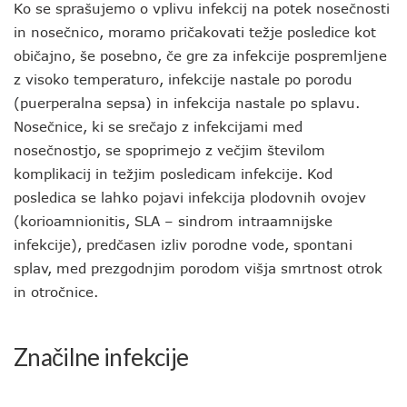
Ko se sprašujemo o vplivu infekcij na potek nosečnosti
in nosečnico, moramo pričakovati težje posledice kot
običajno, še posebno, če gre za infekcije pospremljene
z visoko temperaturo, infekcije nastale po porodu
(puerperalna sepsa) in infekcija nastale po splavu.
Nosečnice, ki se srečajo z infekcijami med
nosečnostjo, se spoprimejo z večjim številom
komplikacij in težjim posledicam infekcije. Kod
posledica se lahko pojavi infekcija plodovnih ovojev
(korioamnionitis, SLA – sindrom intraamnijske
infekcije), predčasen izliv porodne vode, spontani
splav, med prezgodnjim porodom višja smrtnost otrok
in otročnice.
Značilne infekcije