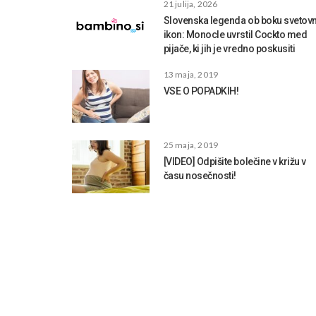
21 julija, 2026
Slovenska legenda ob boku svetovn
ikon: Monocle uvrstil Cockto med
pijače, ki jih je vredno poskusiti
13 maja, 2019
VSE O POPADKIH!
25 maja, 2019
[VIDEO] Odpišite bolečine v križu v
času nosečnosti!