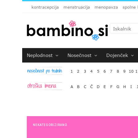
kontracepcija
menstruacija
menopavza
spolne 
Neplodnost
Nosečnost
Dojenček
1
2
3
4
5
6
7
8
9
10
1
A
B
C
Č
D
E
F
G
H
I
NEKATEGORIZIRANO