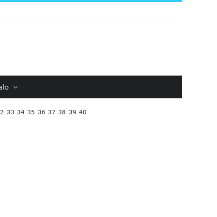
alo
32
33
34
35
36
37
38
39
40