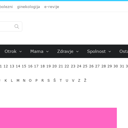
bolezni
ginekologija
e-revije
Otrok
Mama
Zdravje
Spolnost
Ost
1
12
13
14
15
16
17
18
19
20
21
22
23
24
25
26
27
28
29
30
31
J
K
L
M
N
O
P
R
S
Š
T
U
V
Z
Ž