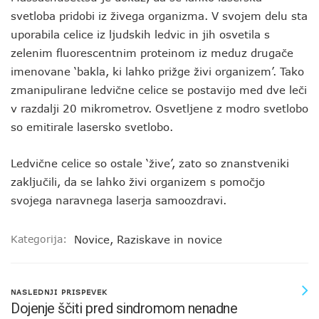
svetloba pridobi iz živega organizma. V svojem delu sta
uporabila celice iz ljudskih ledvic in jih osvetila s
zelenim fluorescentnim proteinom iz meduz drugače
imenovane ‘bakla, ki lahko prižge živi organizem’. Tako
zmanipulirane ledvične celice se postavijo med dve leči
v razdalji 20 mikrometrov. Osvetljene z modro svetlobo
so emitirale lasersko svetlobo.
Ledvične celice so ostale ‘žive’, zato so znanstveniki
zaključili, da se lahko živi organizem s pomočjo
svojega naravnega laserja samoozdravi.
Kategorija:
Novice
,
Raziskave in novice
NASLEDNJI PRISPEVEK
Dojenje ščiti pred sindromom nenadne