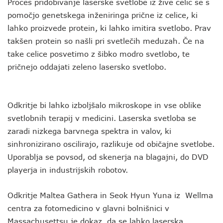
Proces pridobivanje laserske svetlobe iz žive celic se s
pomočjo genetskega inženiringa prične iz celice, ki
lahko proizvede protein, ki lahko imitira svetlobo. Prav
takšen protein so našli pri svetlečih meduzah. Če na
take celice posvetimo z šibko modro svetlobo, te
pričnejo oddajati zeleno lasersko svetlobo.
Odkritje bi lahko izboljšalo mikroskope in vse oblike
svetlobnih terapij v medicini. Laserska svetloba se
zaradi nizkega barvnega spektra in valov, ki
sinhronizirano oscilirajo, razlikuje od običajne svetlobe.
Uporablja se povsod, od skenerja na blagajni, do DVD
playerja in industrijskih robotov.
Odkritje Maltea Gathera in Seok Hyun Yuna iz Wellma
centra za fotomedicino v glavni bolnišnici v
Massachusettsu je dokaz, da se lahko laserska