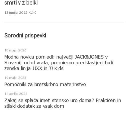
smrti v zibelki
13 junija, 2012
0
Sorodni prispevki
18 maja, 2026
Modna novica pomladi: največji JACK&JONES v
Sloveniji odprl vrata, premierno predstavljeni tudi
ženska linija JJXX in JJ Kids
19 maja, 2025
Pomočniki za brezskrbno materinstvo
14 aprila, 2025
Zakaj se splača imeti stensko uro doma? Praktičen in
stilski dodatek za vsak dom