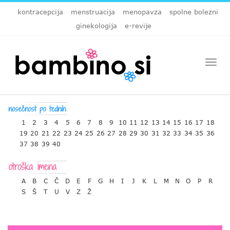
kontracepcija
menstruacija
menopavza
spolne bolezni
ginekologija
e-revije
Togg
navi
1
2
3
4
5
6
7
8
9
10
11
12
13
14
15
16
17
18
19
20
21
22
23
24
25
26
27
28
29
30
31
32
33
34
35
36
37
38
39
40
A
B
C
Č
D
E
F
G
H
I
J
K
L
M
N
O
P
R
S
Š
T
U
V
Z
Ž