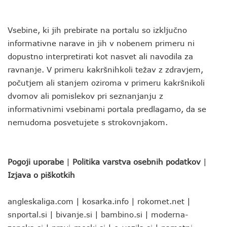
Vsebine, ki jih prebirate na portalu so izključno
informativne narave in jih v nobenem primeru ni
dopustno interpretirati kot nasvet ali navodila za
ravnanje. V primeru kakršnihkoli težav z zdravjem,
počutjem ali stanjem oziroma v primeru kakršnikoli
dvomov ali pomislekov pri seznanjanju z
informativnimi vsebinami portala predlagamo, da se
nemudoma posvetujete s strokovnjakom.
Pogoji uporabe
|
Politika varstva osebnih podatkov
|
Izjava o piškotkih
angleskaliga.com
|
kosarka.info
|
rokomet.net
|
snportal.si
|
bivanje.si
|
bambino.si
|
moderna-