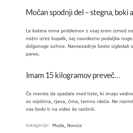
Močan spodnji del – stegna, boki a
Le katera nima problemov z vsaj enim izmed na
nožni izrez kopalk, saj navidezno podaljša nog
dolgonoge suhice. Navsezadnje boste izgledali o
pareo.
Imam 15 kilogramov preveč…
Če menite da spadate med tiste, ki imajo vedno
so vijolična, rjava, črna, temno rdeča. Ne razmiš
vas bodo ti na videz še razširili.
Kategorija:
Moda
,
Novice