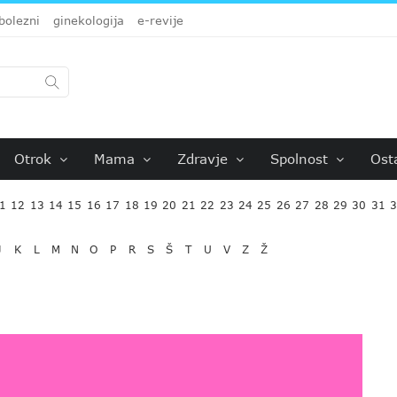
bolezni
ginekologija
e-revije
Otrok
Mama
Zdravje
Spolnost
Ost
1
12
13
14
15
16
17
18
19
20
21
22
23
24
25
26
27
28
29
30
31
J
K
L
M
N
O
P
R
S
Š
T
U
V
Z
Ž