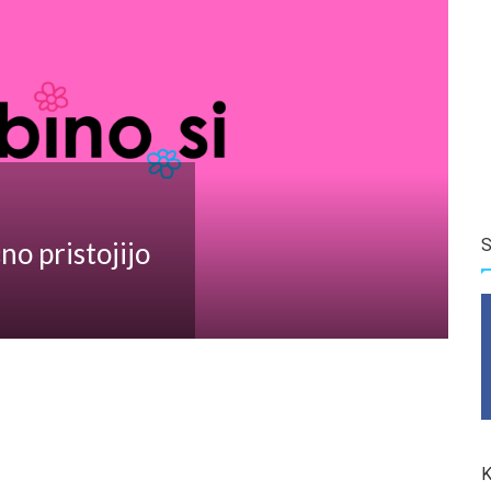
S
no pristojijo
K