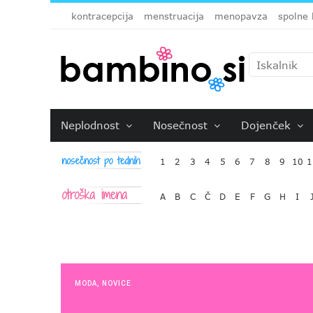
kontracepcija
menstruacija
menopavza
spolne 
Neplodnost
Nosečnost
Dojenček
1
2
3
4
5
6
7
8
9
10
1
A
B
C
Č
D
E
F
G
H
I
MODA
,
NOVICE