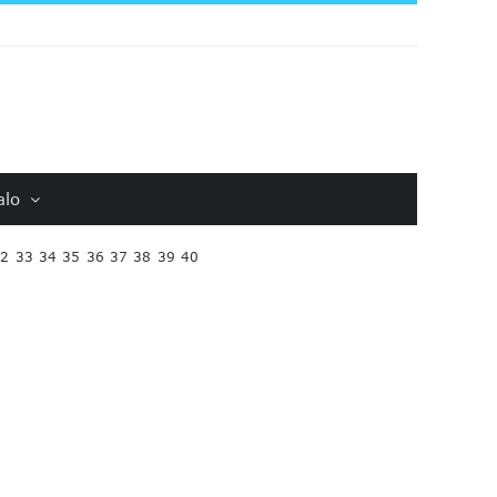
alo
32
33
34
35
36
37
38
39
40