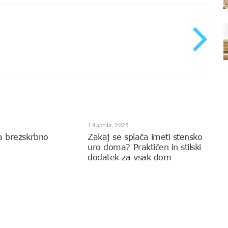
14 aprila, 2025
a brezskrbno
Zakaj se splača imeti stensko
uro doma? Praktičen in stilski
dodatek za vsak dom