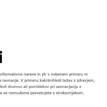
o informativne narave in jih v nobenem primeru ni
za ravnanje. V primeru kakršnihkoli težav z zdravjem,
koli dvomov ali pomislekov pri seznanjanju z
 da se nemudoma posvetujete s strokovnjakom.