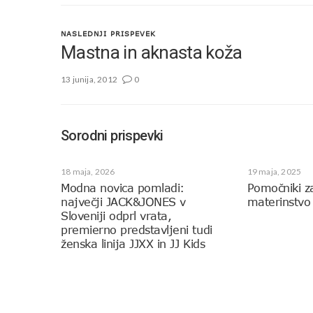
NASLEDNJI PRISPEVEK
Mastna in aknasta koža
13 junija, 2012
0
Sorodni prispevki
18 maja, 2026
19 maja, 2025
Modna novica pomladi:
Pomočniki z
največji JACK&JONES v
materinstvo
Sloveniji odprl vrata,
premierno predstavljeni tudi
ženska linija JJXX in JJ Kids