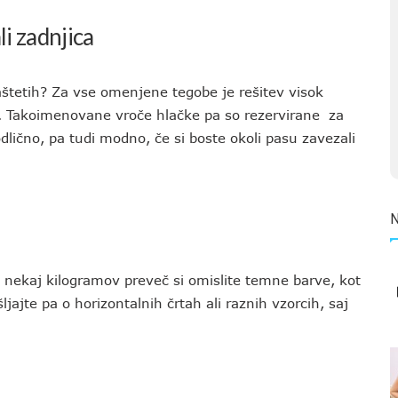
li zadnjica
štetih? Za vse omenjene tegobe je rešitev visok
e. Takoimenovane vroče hlačke pa so rezervirane za
dlično, pa tudi modno, če si boste okoli pasu zavezali
 nekaj kilogramov preveč si omislite temne barve, kot
ljajte pa o horizontalnih črtah ali raznih vzorcih, saj