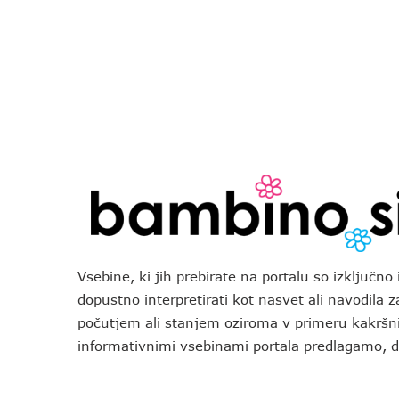
Vsebine, ki jih prebirate na portalu so izključn
dopustno interpretirati kot nasvet ali navodila 
počutjem ali stanjem oziroma v primeru kakršni
informativnimi vsebinami portala predlagamo,