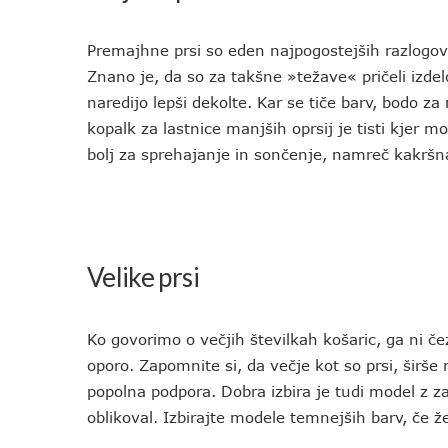
Premajhne prsi so eden najpogostejših razlogo
Znano je, da so za takšne »težave« pričeli izdel
naredijo lepši dekolte. Kar se tiče barv, bodo za
kopalk za lastnice manjših oprsij je tisti kjer
bolj za sprehajanje in sončenje, namreč kakršn
Velike prsi
Ko govorimo o večjih številkah košaric, ga ni č
oporo. Zapomnite si, da večje kot so prsi, širše
popolna podpora. Dobra izbira je tudi model z z
oblikoval. Izbirajte modele temnejših barv, če ž