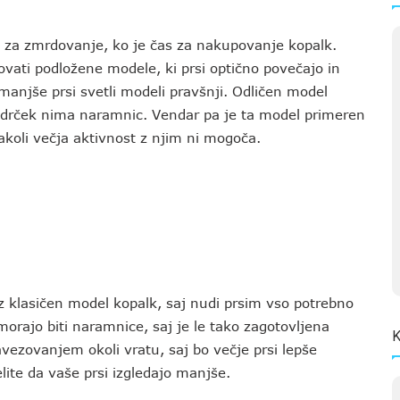
v za zmrdovanje, ko je čas za nakupovanje kopalk.
ovati podložene modele, ki prsi optično povečajo in
 manjše prsi svetli modeli pravšnji. Odličen model
 modrček nima naramnic. Vendar pa je ta model primeren
akoli večja aktivnost z njim ni mogoča.
ez klasičen model kopalk, saj nudi prsim vso potrebno
 morajo biti naramnice, saj je le tako zagotovljena
K
avezovanjem okoli vratu, saj bo večje prsi lepše
elite da vaše prsi izgledajo manjše.