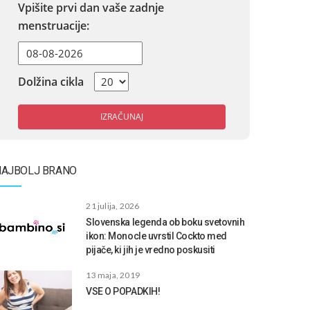
Vpišite prvi dan vaše zadnje
menstruacije:
Dolžina cikla
IZRAČUNAJ
NAJBOLJ BRANO
21 julija, 2026
Slovenska legenda ob boku svetovnih
ikon: Monocle uvrstil Cockto med
pijače, ki jih je vredno poskusiti
13 maja, 2019
VSE O POPADKIH!