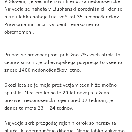
V Sloveniji je več intenzivnih enot za nedonošenčke.
Največja se nahaja v Ljubljanski porodnišnici, kjer se
hkrati lahko nahaja tudi več kot 35 nedonošenčkov.
Praviloma naj bi bili vsi centri enakomerno
obremenjeni.
Pri nas se prezgodaj rodi približno 7% vseh otrok. In
čeprav smo nižje od evropskega povprečja to vseeno
znese 1400 nedonošenčkov letno.
Skozi leta se je meja preživetja v tednih že močno
spustila. Medtem ko so le 20 let nazaj s težavo
preživeli nedonošenčki rojeni pred 32 tednom, je
danes ta meja 23 – 24 tednov.
Največja skrb prezgodaj rojenih otrok so nerazvita
pljuča, ki onemogočajo dihanje. Nanje lahko vplivamo