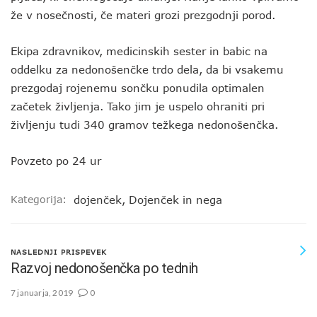
že v nosečnosti, če materi grozi prezgodnji porod.
Ekipa zdravnikov, medicinskih sester in babic na
oddelku za nedonošenčke trdo dela, da bi vsakemu
prezgodaj rojenemu sončku ponudila optimalen
začetek življenja. Tako jim je uspelo ohraniti pri
življenju tudi 340 gramov težkega nedonošenčka.
Povzeto po 24 ur
Kategorija:
dojenček
,
Dojenček in nega
NASLEDNJI PRISPEVEK
Razvoj nedonošenčka po tednih
7 januarja, 2019
0