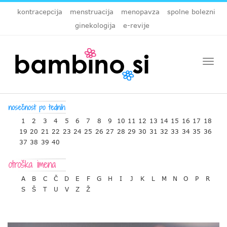
kontracepcija
menstruacija
menopavza
spolne bolezni
ginekologija
e-revije
Togg
navi
1
2
3
4
5
6
7
8
9
10
11
12
13
14
15
16
17
18
19
20
21
22
23
24
25
26
27
28
29
30
31
32
33
34
35
36
37
38
39
40
A
B
C
Č
D
E
F
G
H
I
J
K
L
M
N
O
P
R
S
Š
T
U
V
Z
Ž