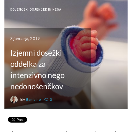
DOJENČEK
,
DOJENČEK IN NEGA
3 januarja, 2019
Izjemni dosežki
oddelka za
intenzivno nego
nedonošenčkov
By
Bambino
0