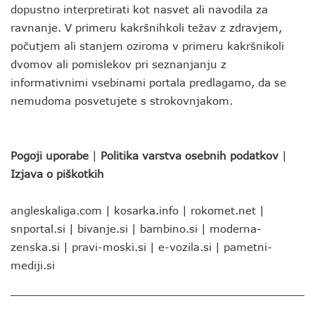
dopustno interpretirati kot nasvet ali navodila za
ravnanje. V primeru kakršnihkoli težav z zdravjem,
počutjem ali stanjem oziroma v primeru kakršnikoli
dvomov ali pomislekov pri seznanjanju z
informativnimi vsebinami portala predlagamo, da se
nemudoma posvetujete s strokovnjakom.
Pogoji uporabe
|
Politika varstva osebnih podatkov
|
Izjava o piškotkih
angleskaliga.com
|
kosarka.info
|
rokomet.net
|
snportal.si
|
bivanje.si
|
bambino.si
|
moderna-
zenska.si
|
pravi-moski.si
|
e-vozila.si
|
pametni-
mediji.si