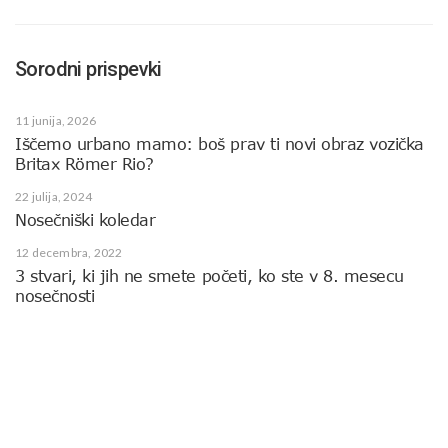
Sorodni prispevki
11 junija, 2026
Iščemo urbano mamo: boš prav ti novi obraz vozička
Britax Römer Rio?
22 julija, 2024
Nosečniški koledar
12 decembra, 2022
3 stvari, ki jih ne smete početi, ko ste v 8. mesecu
nosečnosti