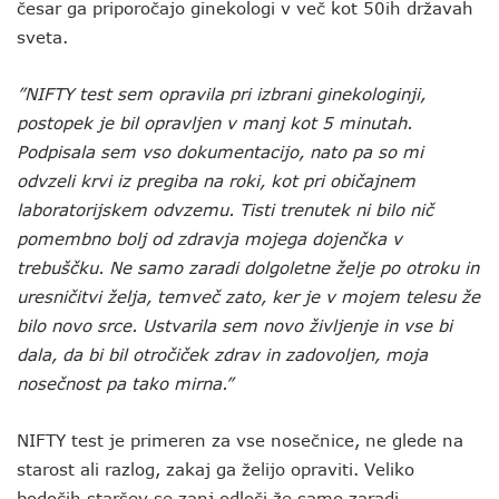
česar ga priporočajo ginekologi v več kot 50ih državah
sveta.
”NIFTY test sem opravila pri izbrani ginekologinji,
postopek je bil opravljen v manj kot 5 minutah.
Podpisala sem vso dokumentacijo, nato pa so mi
odvzeli krvi iz pregiba na roki, kot pri običajnem
laboratorijskem odvzemu. Tisti trenutek ni bilo nič
pomembno bolj od zdravja mojega dojenčka v
trebuščku. Ne samo zaradi dolgoletne želje po otroku in
uresničitvi želja, temveč zato, ker je v mojem telesu že
bilo novo srce. Ustvarila sem novo življenje in vse bi
dala, da bi bil otročiček zdrav in zadovoljen, moja
nosečnost pa tako mirna.”
NIFTY test je primeren za vse nosečnice, ne glede na
starost ali razlog, zakaj ga želijo opraviti. Veliko
bodočih staršev se zanj odloči že samo zaradi