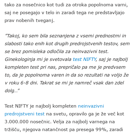
tako za nosečnico kot tudi za otroka popolnoma varni,
saj ne posegajo v telo in zaradi tega ne predstavljajo
prav nobenih tveganj.
”Takoj, ko sem bila seznanjena z vsemi prednostmi in
slabosti tako enih kot drugih predrojstvenih testov, sem
se brez pomisleka odločila za neinvazivni test.
Ginekologinja mi je svetovala
test NIFTY
, saj je najbolj
kompleten test pri nas, prepričalo pa me je predvsem
to, da je popolnoma varen in da so rezultati na voljo že
v roku 6-8 dni. Takrat se mi je namreč vsak dan zdel
dolg…”
Test NIFTY je najbolj kompleten
neinvazivni
predrojstveni test
na svetu, opravilo ga je že več kot
3.000.000 nosečnic. Velja za najbolj varnega na
tržišču, njegova natančnost pa presega 99%, zaradi