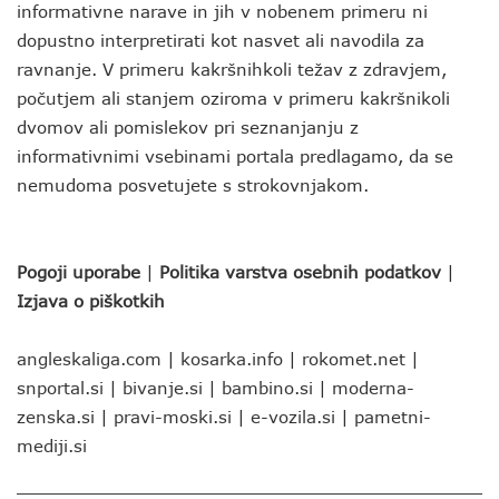
informativne narave in jih v nobenem primeru ni
dopustno interpretirati kot nasvet ali navodila za
ravnanje. V primeru kakršnihkoli težav z zdravjem,
počutjem ali stanjem oziroma v primeru kakršnikoli
dvomov ali pomislekov pri seznanjanju z
informativnimi vsebinami portala predlagamo, da se
nemudoma posvetujete s strokovnjakom.
Pogoji uporabe
|
Politika varstva osebnih podatkov
|
Izjava o piškotkih
angleskaliga.com
|
kosarka.info
|
rokomet.net
|
snportal.si
|
bivanje.si
|
bambino.si
|
moderna-
zenska.si
|
pravi-moski.si
|
e-vozila.si
|
pametni-
mediji.si