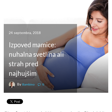
NOSEČNOST
24 septembra, 2018
Izpoved mamice:
nuhalna svetlina ali
strah pred
najhujšim
By
Bambino
0