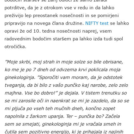
potrditve, da je z otrokom vse v redu in da lahko
preživijo lep preostanek nosečnosti in se pomirjeni
pripravijo na novega člana družine.
NIFTY test
se lahko
opravi že od 10. tedna nosečnosti naprej, vsem
radovednim bodočim staršem pa lahko izda tudi spol
otročička.
”Moje skrbi, moj strah in moje solze so bile obrisane,
ko me je po 7 dneh od odvzema krvi poklicala moja
ginekologinja. ”Sporočiti vam moram, da je odstotek
tveganja, da bi bilo z vašo punčko kaj narobe, zelo zelo
majhna. Vse bo dobro!” je dejala. V tistem trenutku so
se mi zarosile oči in naenkrat se mi je zazdelo, da so se
mi pljuča po vseh teh mučnih dneh, končno zopet
napolnila z žarkom upanja. Ter – punčka bo? Začela
sem se smejati, ginekologinja mi je vračala smeh in
čutila sem pozitivno energijo, ki je prihajala iz najinih