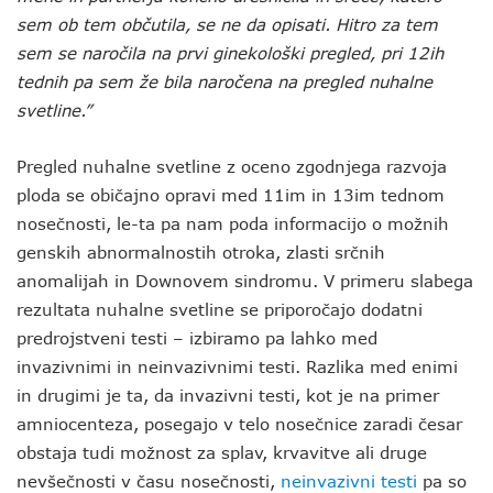
sem ob tem občutila, se ne da opisati. Hitro za tem
sem se naročila na prvi ginekološki pregled, pri 12ih
tednih pa sem že bila naročena na pregled nuhalne
svetline.”
Pregled nuhalne svetline z oceno zgodnjega razvoja
ploda se običajno opravi med 11im in 13im tednom
nosečnosti, le-ta pa nam poda informacijo o možnih
genskih abnormalnostih otroka, zlasti srčnih
anomalijah in Downovem sindromu. V primeru slabega
rezultata nuhalne svetline se priporočajo dodatni
predrojstveni testi – izbiramo pa lahko med
invazivnimi in neinvazivnimi testi. Razlika med enimi
in drugimi je ta, da invazivni testi, kot je na primer
amniocenteza, posegajo v telo nosečnice zaradi česar
obstaja tudi možnost za splav, krvavitve ali druge
nevšečnosti v času nosečnosti,
neinvazivni testi
pa so