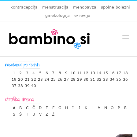
kontracepcija
menstruacija
menopavza
spolne bolezni
ginekologija
e-revije
Togg
navi
1
2
3
4
5
6
7
8
9
10
11
12
13
14
15
16
17
18
19
20
21
22
23
24
25
26
27
28
29
30
31
32
33
34
35
36
37
38
39
40
A
B
C
Č
D
E
F
G
H
I
J
K
L
M
N
O
P
R
S
Š
T
U
V
Z
Ž