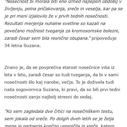
”Nosečnost bi morala biti eno izmed najlepših obdobij v
življenju, polna pričakovanja, sreče in veselja, kar pa se
je pri meni izjalovilo že v prvih tednih nosečnosti.
Rezultati merjenja nuhalne svetline so kazali na
povečano možnost tveganja za kromosomske bolezni,
zaradi česar sem bila resnično obupana.”
pripoveduje
34 letna Suzana.
Znano je, da se povprečna starost nosečnice viša iz
leta v leto, zaradi česar so tudi tveganja, da bi v sami
nosečnosti šlo kaj narobe, večja. To je doživela tudi
naša sogovornica Suzana, ki pravi, da so bili prvi tedni
nosečnosti zanjo najbolj stresni do sedaj.
”Ko sem zagledala dve črtici na nosečniškem testu,
sem jokala od sreče. Po dolgih dveh letih se je želja
mene in partnerja končno uresničila in sreče, katero