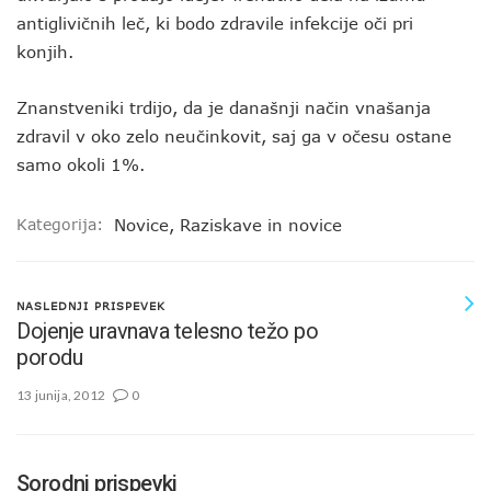
antiglivičnih leč, ki bodo zdravile infekcije oči pri
konjih.
Znanstveniki trdijo, da je današnji način vnašanja
zdravil v oko zelo neučinkovit, saj ga v očesu ostane
samo okoli 1%.
Kategorija:
Novice
,
Raziskave in novice
NASLEDNJI PRISPEVEK
Dojenje uravnava telesno težo po
porodu
13 junija, 2012
0
Sorodni prispevki