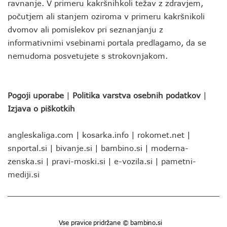
ravnanje. V primeru kakršnihkoli težav z zdravjem,
počutjem ali stanjem oziroma v primeru kakršnikoli
dvomov ali pomislekov pri seznanjanju z
informativnimi vsebinami portala predlagamo, da se
nemudoma posvetujete s strokovnjakom.
Pogoji uporabe
|
Politika varstva osebnih podatkov
|
Izjava o piškotkih
angleskaliga.com
|
kosarka.info
|
rokomet.net
|
snportal.si
|
bivanje.si
|
bambino.si
|
moderna-
zenska.si
|
pravi-moski.si
|
e-vozila.si
|
pametni-
mediji.si
Vse pravice pridržane © bambino.si