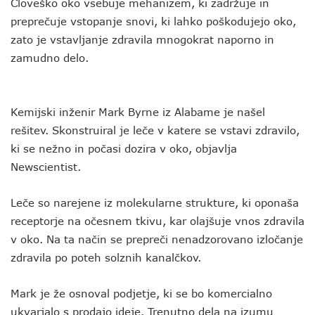
Človeško oko vsebuje mehanizem, ki zadržuje in
preprečuje vstopanje snovi, ki lahko poškodujejo oko,
zato je vstavljanje zdravila mnogokrat naporno in
zamudno delo.
Kemijski inženir Mark Byrne iz Alabame je našel
rešitev. Skonstruiral je leče v katere se vstavi zdravilo,
ki se nežno in počasi dozira v oko, objavlja
Newscientist.
Leče so narejene iz molekularne strukture, ki oponaša
receptorje na očesnem tkivu, kar olajšuje vnos zdravila
v oko. Na ta način se prepreči nenadzorovano izločanje
zdravila po poteh solznih kanalčkov.
Mark je že osnoval podjetje, ki se bo komercialno
ukvarjalo s prodajo ideje. Trenutno dela na izumu