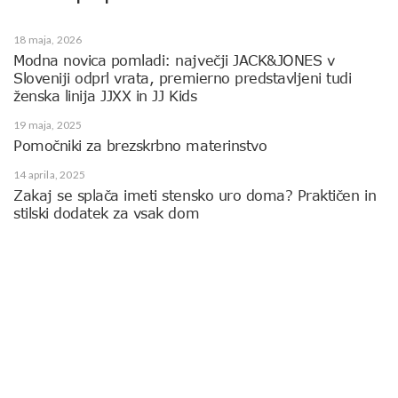
18 maja, 2026
Modna novica pomladi: največji JACK&JONES v
Sloveniji odprl vrata, premierno predstavljeni tudi
ženska linija JJXX in JJ Kids
19 maja, 2025
Pomočniki za brezskrbno materinstvo
14 aprila, 2025
Zakaj se splača imeti stensko uro doma? Praktičen in
stilski dodatek za vsak dom