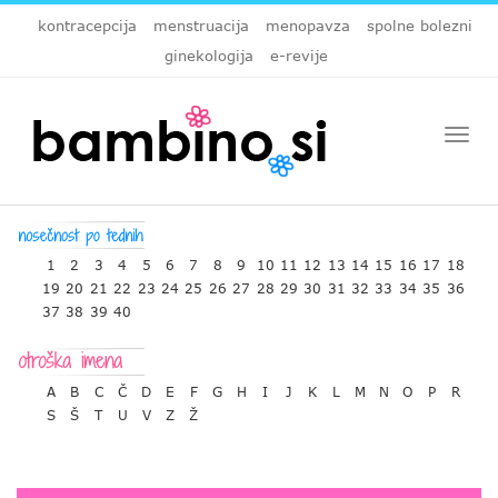
kontracepcija
menstruacija
menopavza
spolne bolezni
ginekologija
e-revije
Togg
navi
1
2
3
4
5
6
7
8
9
10
11
12
13
14
15
16
17
18
19
20
21
22
23
24
25
26
27
28
29
30
31
32
33
34
35
36
37
38
39
40
A
B
C
Č
D
E
F
G
H
I
J
K
L
M
N
O
P
R
S
Š
T
U
V
Z
Ž