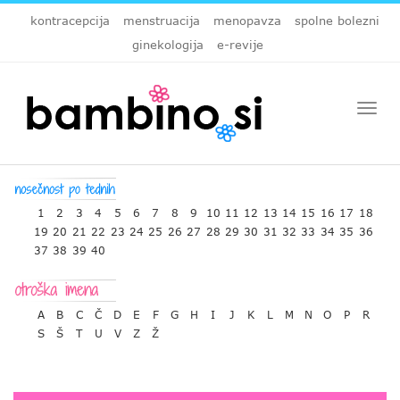
kontracepcija
menstruacija
menopavza
spolne bolezni
ginekologija
e-revije
Togg
navi
1
2
3
4
5
6
7
8
9
10
11
12
13
14
15
16
17
18
19
20
21
22
23
24
25
26
27
28
29
30
31
32
33
34
35
36
37
38
39
40
A
B
C
Č
D
E
F
G
H
I
J
K
L
M
N
O
P
R
S
Š
T
U
V
Z
Ž