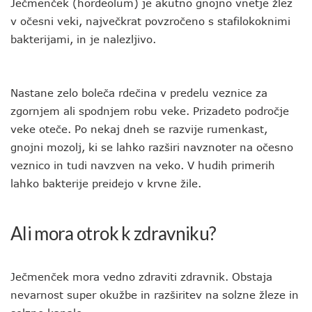
Ječmenček (hordeolum) je akutno gnojno vnetje žlez
v očesni veki, največkrat povzročeno s stafilokoknimi
bakterijami, in je nalezljivo.
Nastane zelo boleča rdečina v predelu veznice za
zgornjem ali spodnjem robu veke. Prizadeto področje
veke oteče. Po nekaj dneh se razvije rumenkast,
gnojni mozolj, ki se lahko razširi navznoter na očesno
veznico in tudi navzven na veko. V hudih primerih
lahko bakterije preidejo v krvne žile.
Ali mora otrok k zdravniku?
Ječmenček mora vedno zdraviti zdravnik. Obstaja
nevarnost super okužbe in razširitev na solzne žleze in