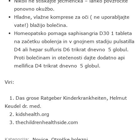
Nikoli ne stiskajte ječmenčka – lahko povzročite
ponovno okužbo.
Hladne, vlažne komprese za oči ( ne uporabljajte
vate!) blažijo bolečina.
Homeopatsko pomaga saphisangria D30 1 tableta
na začetku obolenja in v gnojnem stadiju pulsatilla
D4 ali hepar sulfuris D6 trikrat dnevno 5 globul.
Proti bolečinam in otečenosti dajte dodatno api
mellifica D4 trikrat dnevno 5 globul.
Viri:
1. Das grose Ratgeber Kinderkrankheiten, Helmut
Keudel dr. med.
2. kidshealth.org
3. thechildrenhealthside.com
Kategorija:
Novice
,
Otroške bolezni