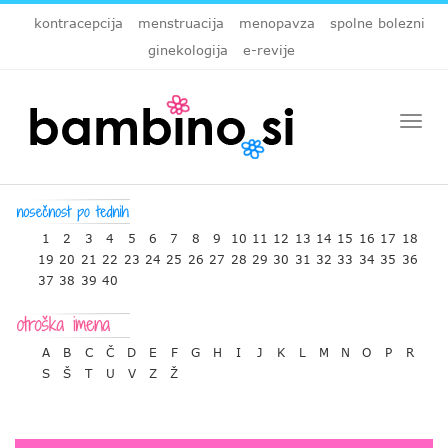
kontracepcija
menstruacija
menopavza
spolne bolezni
ginekologija
e-revije
Togg
navi
1
2
3
4
5
6
7
8
9
10
11
12
13
14
15
16
17
18
19
20
21
22
23
24
25
26
27
28
29
30
31
32
33
34
35
36
37
38
39
40
A
B
C
Č
D
E
F
G
H
I
J
K
L
M
N
O
P
R
S
Š
T
U
V
Z
Ž