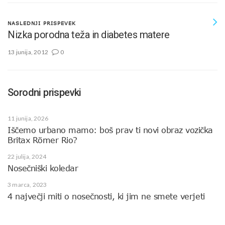
NASLEDNJI PRISPEVEK
Nizka porodna teža in diabetes matere
13 junija, 2012
0
Sorodni prispevki
11 junija, 2026
Iščemo urbano mamo: boš prav ti novi obraz vozička
Britax Römer Rio?
22 julija, 2024
Nosečniški koledar
3 marca, 2023
4 največji miti o nosečnosti, ki jim ne smete verjeti