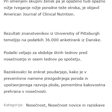
Pri omenjeni skupini žensk pa je opaženo tudi opazno
nižje tveganje nižje porodne teže otroka, je objavil
American Journal of Clinical Nutrition.
Rezultati znanstvenikov iz Universitiy of Pittsburgh
temeljijo na podatkih 36.000 anketirank iz Danske.
Podatki veljajo za obdobje štirih tednov pred
nosečnostjo in osem tednov po spočetju.
Raziskovalci še enkrat poudarjajo, kako je v
preventivne namene prezgodnjega poroda in
upočasnjenega razvoja ploda, pomembna kakovostna
prehrana v nosečnosti.
Kategorija:
Nosečnost
,
Nosečnost novice in raziskave