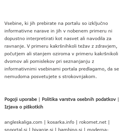
Vsebine, ki jih prebirate na portalu so izključno
informativne narave in jih v nobenem primeru ni
dopustno interpretirati kot nasvet ali navodila za
ravnanje. V primeru kakršnihkoli težav z zdravjem,
počutjem ali stanjem oziroma v primeru kakršnikoli
dvomov ali pomislekov pri seznanjanju z
informativnimi vsebinami portala predlagamo, da se
nemudoma posvetujete s strokovnjakom.
Pogoji uporabe
|
Politika varstva osebnih podatkov
|
Izjava o piškotkih
angleskaliga.com
|
kosarka.info
|
rokomet.net
|
snportal.si
|
bivanje.si
|
bambino.si
|
moderna-