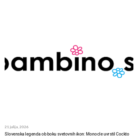
21 julija, 2026
Slovenska legenda ob boku svetovnih ikon: Monocle uvrstil Cockto