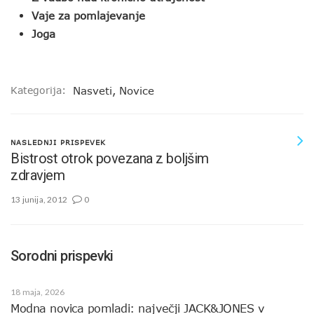
Vaje za pomlajevanje
Joga
Kategorija:
Nasveti
,
Novice
NASLEDNJI PRISPEVEK
Bistrost otrok povezana z boljšim
zdravjem
13 junija, 2012
0
Sorodni prispevki
18 maja, 2026
Modna novica pomladi: največji JACK&JONES v