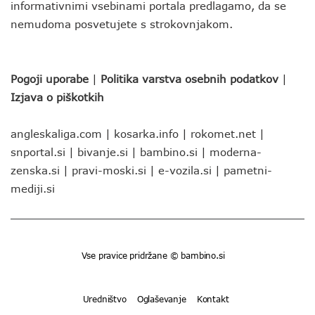
informativnimi vsebinami portala predlagamo, da se
nemudoma posvetujete s strokovnjakom.
Pogoji uporabe
|
Politika varstva osebnih podatkov
|
Izjava o piškotkih
angleskaliga.com
|
kosarka.info
|
rokomet.net
|
snportal.si
|
bivanje.si
|
bambino.si
|
moderna-
zenska.si
|
pravi-moski.si
|
e-vozila.si
|
pametni-
mediji.si
Vse pravice pridržane © bambino.si
Uredništvo
Oglaševanje
Kontakt