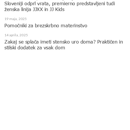
Sloveniji odprl vrata, premierno predstavljeni tudi
ženska linija JJXX in JJ Kids
19 maja, 2025
Pomočniki za brezskrbno materinstvo
14 aprila, 2025
Zakaj se splača imeti stensko uro doma? Praktičen in
stilski dodatek za vsak dom