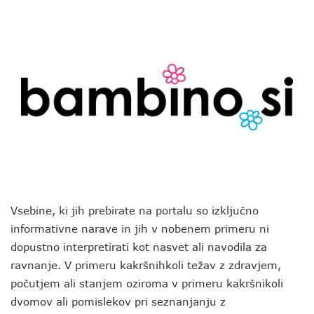
Vsebine, ki jih prebirate na portalu so izključno
informativne narave in jih v nobenem primeru ni
dopustno interpretirati kot nasvet ali navodila za
ravnanje. V primeru kakršnihkoli težav z zdravjem,
počutjem ali stanjem oziroma v primeru kakršnikoli
dvomov ali pomislekov pri seznanjanju z