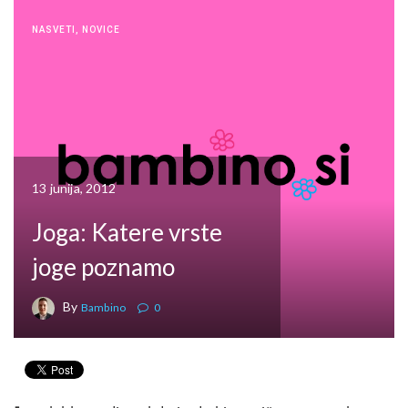
NASVETI
,
NOVICE
13 junija, 2012
Joga: Katere vrste
joge poznamo
By
Bambino
0